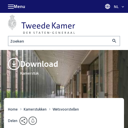
Menu
Taal sel
NL
Zoeken
Download
Kamerstuk
Home
Kamerstukken
Wetsvoorstellen
Delen