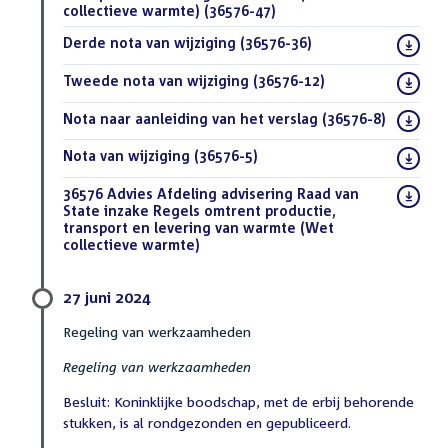
collectieve warmte) (36576-47)
(PDF)
Download
Derde nota van wijziging (36576-36)
(PDF)
bestand:
Download
Tweede nota van wijziging (36576-12)
(PDF)
bestand:
Download
Nota naar aanleiding van het verslag (36576-8)
(PDF)
bestand:
Download
Nota van wijziging (36576-5)
(PDF)
bestand:
Download
36576 Advies Afdeling advisering Raad van
bestand:
State inzake Regels omtrent productie,
transport en levering van warmte (Wet
collectieve warmte)
(DOCX)
27 juni 2024
Regeling van werkzaamheden
Regeling van werkzaamheden
Besluit: Koninklijke boodschap, met de erbij behorende
stukken, is al rondgezonden en gepubliceerd.