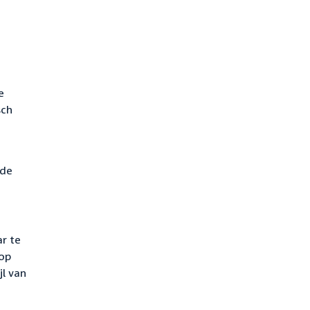
e
sch
ede
ar te
 op
jl van