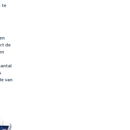
t te
een
rt de
en
aantal
s
ie van