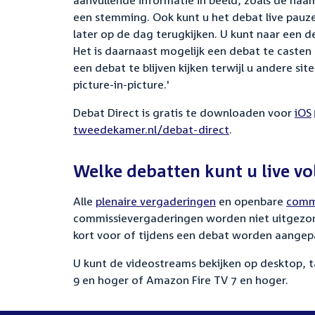
aanvullende informatie in beeld, zoals de naam
een stemming. Ook kunt u het debat live pauze
later op de dag terugkijken.
U kunt naar een d
Het is daarnaast mogelijk een debat te casten
een debat te blijven kijken terwijl u andere sit
picture-in-picture.'
Debat Direct is gratis te downloaden voor
Ext
iOS
tweedekamer.nl/debat-direct
.
link:
Welke debatten kunt u live vo
Alle
plenaire vergaderingen
en openbare
comm
commissievergaderingen worden niet uitgezond
kort voor of tijdens een debat worden aangep
U kunt de videostreams bekijken op desktop, t
9 en hoger of Amazon Fire TV 7 en hoger.