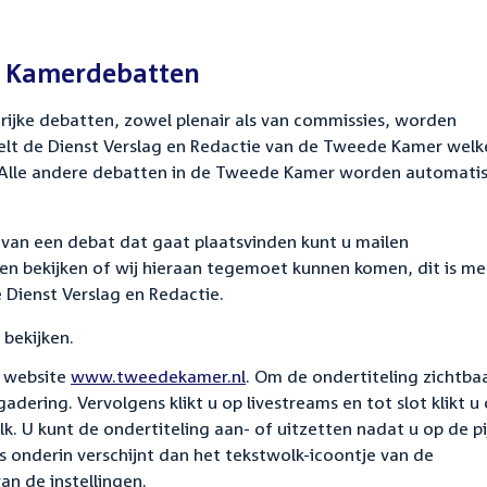
e Kamerdebatten
jke debatten, zowel plenair als van commissies, worden
elt de Dienst Verslag en Redactie van de Tweede Kamer welk
 Alle andere debatten in de Tweede Kamer worden automati
 van een debat dat gaat plaatsvinden kunt u mailen
llen bekijken of wij hieraan tegemoet kunnen komen, dit is m
e Dienst Verslag en Redactie.
 bekijken.
e website
www.tweedekamer.nl
. Om de ondertiteling zichtba
adering. Vervolgens klikt u op livestreams en tot slot klikt u
k. U kunt de ondertiteling aan- of uitzetten nadat u op de pi
ts onderin verschijnt dan het tekstwolk-icoontje van de
an de instellingen.