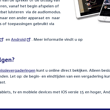
 van de spreker of de uitslag van
ren, vanaf het begin afspelen of
ebat luisteren via de audiomodus.
 naar een ander apparaat en naar
es of toepassingen gebruikt via
ernal
en
External
Android
. Meer informatie vindt u op
link:
lgen?
issievergaderingen
kunt u online direct bekijken. Alleen bes
en. Let op: de begin- en eindtijden van een vergadering ku
ast.
ablets, tv en mobiele devices met
iOS versie 15 en hoger, An