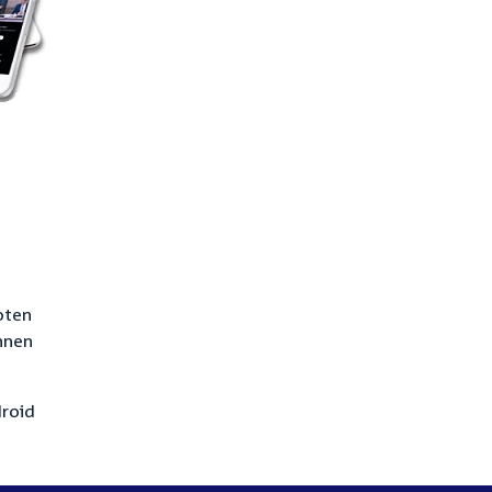
loten
nnen
droid