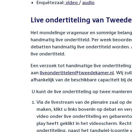
Enquêtezaal:
video
/
audio
Live ondertiteling van Tweed
Het mondelinge vragenuur en sommige belangri
handmatig live ondertiteld. Per week beoorde
debatten handmatig live ondertiteld worden.
live ondertiteld.
Een verzoek tot handmatige live ondertiteling
aan
liveondertitelen@tweedekamer.nl
. Wij zu
afhankelijk van de beschikbare capaciteit bij d
U kunt de live ondertiteling op twee manieren
Via de livestream van de plenaire zaal op d
maken, klikt u links bovenin op debat en verg
video onder live ondertiteling en gebarentol
play heeft geklikt in het videoscherm. Rech
ondertiteling, naast het tandwiel-icoontje v