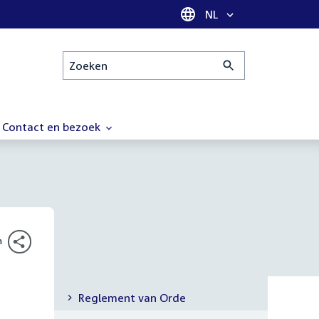
Taal selectie
NL
Zoeken
Contact en bezoek
n
Reglement van Orde
Submenu