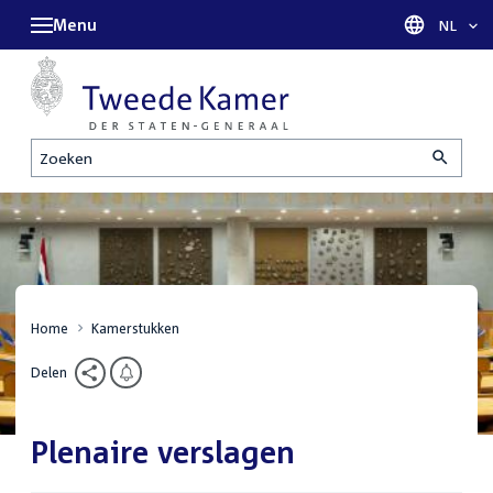
Menu
Taal sel
NL
Zoeken
Home
Kamerstukken
Delen
Plenaire verslagen