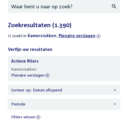
Zoeken
Zoekresultaten
(1.390)
U zoekt in
actieve
Kamerstukken
,
verwijder
Plenaire verslagen
filters
filter
Verfijn uw resultaten
Actieve filters
Verfijn
Kamerstukken
uw
verwijder
Plenaire verslagen
resultaten
filter
Sorteer op: Datum aflopend
Periode
Filters wissen