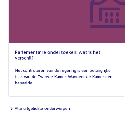
Parlementaire onderzoeken: wat is het
verschil?
13
juli
Het controleren van de regering is een belangrijke
2026
taak van de Tweede Kamer. Wanneer de Kamer een
bepaalde...
Alle uitgelichte onderwerpen