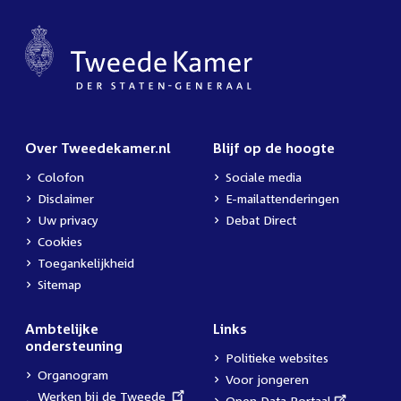
Over Tweedekamer.nl
Blijf op de hoogte
Colofon
Sociale media
Disclaimer
E-mailattenderingen
Uw privacy
Debat Direct
Cookies
Toegankelijkheid
Sitemap
Ambtelijke
Links
ondersteuning
Politieke websites
Organogram
Voor jongeren
External
Werken bij de Tweede
External
Open Data Portaal