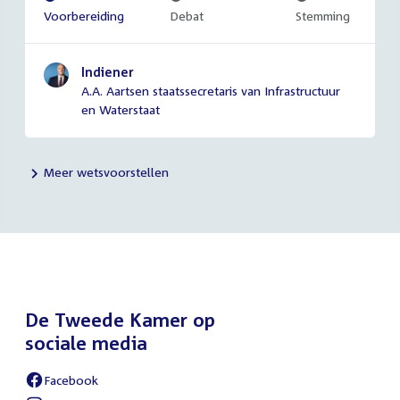
Voltooid:
Voorbereiding
Onvoltooid:
Debat
Onvoltooid:
Stemming
Indiener
A.A. Aartsen staatssecretaris van Infrastructuur
en Waterstaat
Meer wetsvoorstellen
De Tweede Kamer op
sociale media
Facebook
External