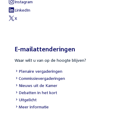
link:
Instagram
External
link:
LinkedIn
External
link:
X
External
link:
E-mailattenderingen
Waar wilt u van op de hoogte blijven?
External
Plenaire vergaderingen
link:
External
Commissievergaderingen
link:
External
Nieuws uit de Kamer
link:
External
Debatten in het kort
link:
External
Uitgelicht
link:
Meer informatie