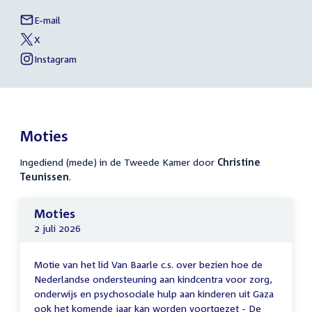
E-mail
Christine
Links
Teunissen
X
naar
External
van
link:
Christine
Instagram
sociale
External
van
Teunissen
link:
Christine
media
Teunissen
Moties
Ingediend (mede) in de Tweede Kamer door
Christine
Teunissen
.
Moties
2 juli 2026
Motie van het lid Van Baarle c.s. over bezien hoe de
Nederlandse ondersteuning aan kindcentra voor zorg,
onderwijs en psychosociale hulp aan kinderen uit Gaza
ook het komende jaar kan worden voortgezet - De