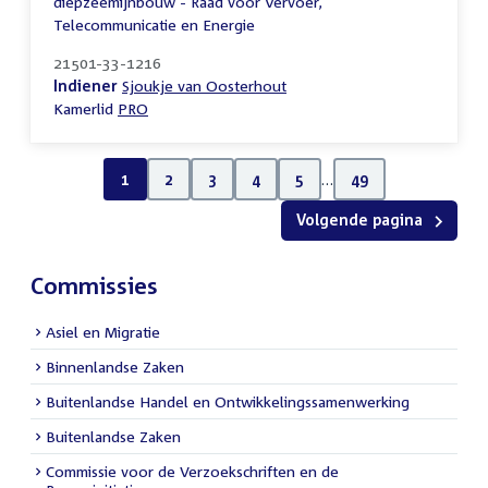
diepzeemijnbouw - Raad voor Vervoer,
Telecommunicatie en Energie
21501-33-1216
Indiener
Sjoukje van Oosterhout
Kamerlid
PRO
1
2
3
4
5
…
49
Volgende pagina
Commissies
Asiel en Migratie
Binnenlandse Zaken
Buitenlandse Handel en Ontwikkelingssamenwerking
Buitenlandse Zaken
Commissie voor de Verzoekschriften en de