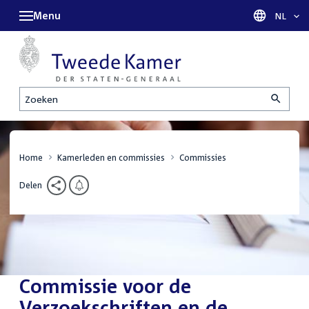
Menu
Taal sel
NL
Zoeken
Home
Kamerleden en commissies
Commissies
Delen
Commissie voor de
Verzoekschriften en de