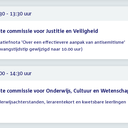
00
30 - 13:30 uur
te commissie voor Justitie en Veiligheid
tiatiefnota 'Over een effectievere aanpak van antisemitisme'
gadering
nvangstijdstip gewijzigd naar 10.00 uur)
30
30
00 - 14:30 uur
te commissie voor Onderwijs, Cultuur en Wetenscha
erwijsachterstanden, lerarentekort en kwetsbare leerlingen
gadering
00
30