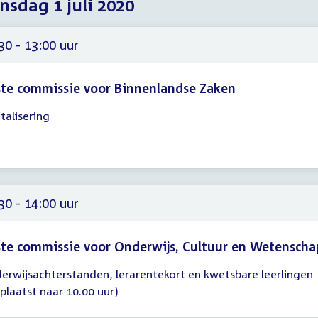
sdag 1 juli 2020
2020
2020
2020
30 - 13:00 uur
te commissie voor Binnenlandse Zaken
talisering
gadering
30
00
30 - 14:00 uur
te commissie voor Onderwijs, Cultuur en Wetenscha
erwijsachterstanden, lerarentekort en kwetsbare leerlingen
gadering
rplaatst naar 10.00 uur)
30