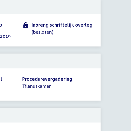
p
Inbreng schriftelijk overleg
(besloten)
 2019
rt
Procedurevergadering
Tilanuskamer