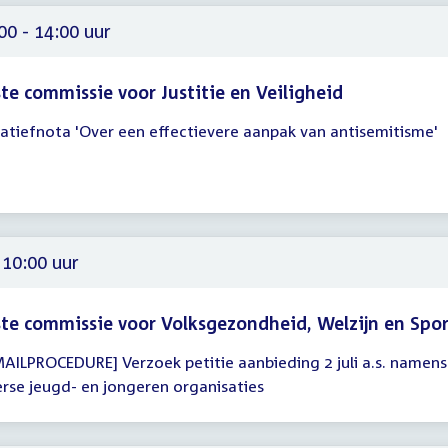
00 - 14:00 uur
te commissie voor Justitie en Veiligheid
tiatiefnota 'Over een effectievere aanpak van antisemitisme'
gadering
00
00
 10:00 uur
te commissie voor Volksgezondheid, Welzijn en Spo
MAILPROCEDURE] Verzoek petitie aanbieding 2 juli a.s. namens
gadering
erse jeugd- en jongeren organisaties
00