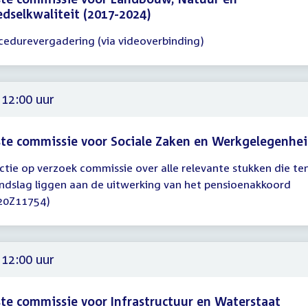
dselkwaliteit (2017-2024)
cedurevergadering (via videoverbinding)
gadering
15
15
 12:00 uur
te commissie voor Sociale Zaken en Werkgelegenhe
ctie op verzoek commissie over alle relevante stukken die te
gadering
ndslag liggen aan de uitwerking van het pensioenakkoord
20Z11754)
00
 12:00 uur
te commissie voor Infrastructuur en Waterstaat