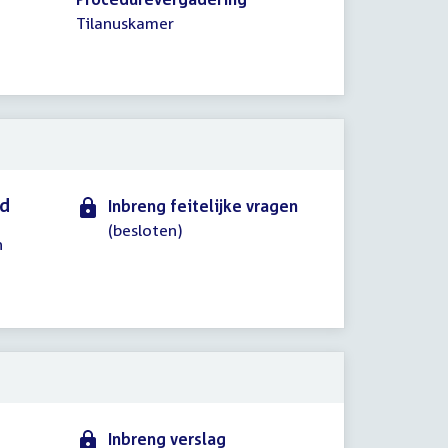
Tilanuskamer
id
Inbreng feitelijke vragen
(besloten)
n
Inbreng verslag