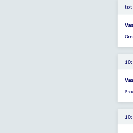
tot
Vas
Tijd
Gro
ver
tot
10:
uur
10:
Vas
Tijd
Pro
ver
10:
-
10:
10:
uur