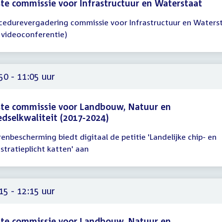
te commissie voor Infrastructuur en Waterstaat
cedurevergadering commissie voor Infrastructuur en Waters
gadering
a videoconferentie)
15
45
50 - 11:05 uur
te commissie voor Landbouw, Natuur en
dselkwaliteit (2017-2024)
renbescherming biedt digitaal de petitie 'Landelijke chip- en
gadering
istratieplicht katten' aan
50
05
15 - 12:15 uur
te commissie voor Landbouw, Natuur en