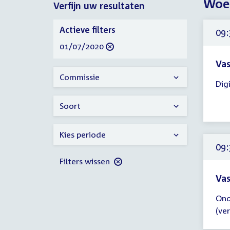
Woen
Verfijn uw resultaten
2020
Verfijn
Actieve filters
09:
uw
verwijder
01/07/2020
resultaten
filter
Vas
Tijd
Commissie
Digi
ver
09:
Soort
-
13:
Kies periode
uur
09:
Filters wissen
Vas
Tijd
Ond
ver
(ve
09:
-