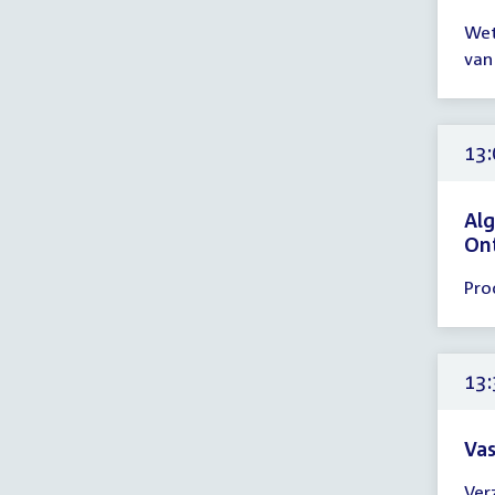
Tijd
Wet
ver
van
tot
12:
uur
13:
Alg
On
Tijd
Pro
ver
13:
-
14:
13:
uur
Vas
Tijd
Ver