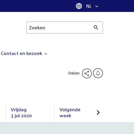
Taal selectie
NL
Zoeken
Contact en bezoek
Delen
Vrijdag
Volgende
3 jul 2020
week
Vrijdag
Volgende
3
week
juli