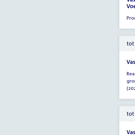
Voe
Tijd
Pro
ver
11:
-
12:
tot
uur
Vas
Tijd
Rea
ver
gro
tot
(20
12:
uur
tot
Vas