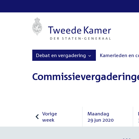
Debat en vergadering
Kamerleden en 
Commissievergadering
Vorige
Maandag
week
29 jun 2020
Vorige
Maandag
week
29
juni