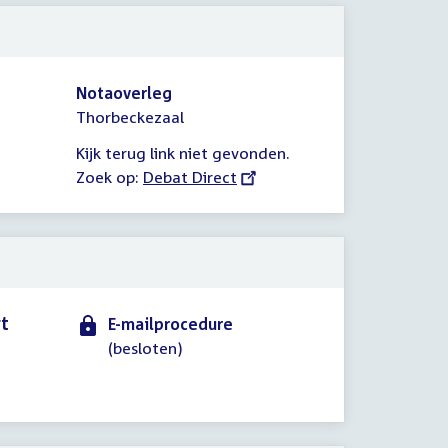
Notaoverleg
Thorbeckezaal
Kijk terug link niet gevonden.
Zoek op:
External
Debat Direct
link:
rt
E-mailprocedure
(besloten)