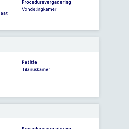
Procedurevergadering
Vondelingkamer
taat
Petitie
Tilanuskamer
Procedurevergadering