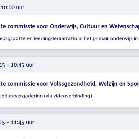
 10:00 uur
te commissie voor Onderwijs, Cultuur en Wetenscha
epsgrootte en leerling-leraarratio in het primair onderwijs in
gadering
00
15 - 10:45 uur
te commissie voor Volksgezondheid, Welzijn en Spo
cedurevergadering (via videoverbinding)
gadering
15
45
15 - 11:45 uur