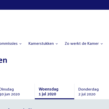
commissies
Kamerstukken
Zo werkt de Kamer
en
Dinsdag
Woensdag
Donderdag
30 jun 2020
1 jul 2020
2 jul 2020
Dinsdag
Woensdag
Donderdag
30
1
2
juni
juli
juli