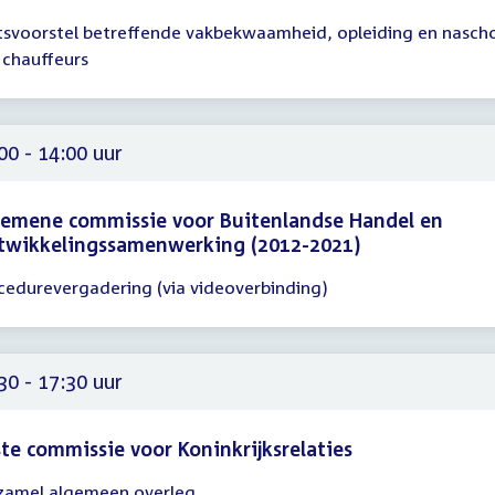
svoorstel betreffende vakbekwaamheid, opleiding en nascho
gadering
 chauffeurs
00
00 - 14:00 uur
emene commissie voor Buitenlandse Handel en
twikkelingssamenwerking (2012-2021)
cedurevergadering (via videoverbinding)
gadering
00
00
30 - 17:30 uur
te commissie voor Koninkrijksrelaties
zamel algemeen overleg