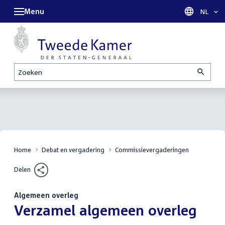
Menu
Taal sel
NL
Zoeken
Home
Debat en vergadering
Commissievergaderingen
Delen
Algemeen overleg
:
Verzamel algemeen overleg