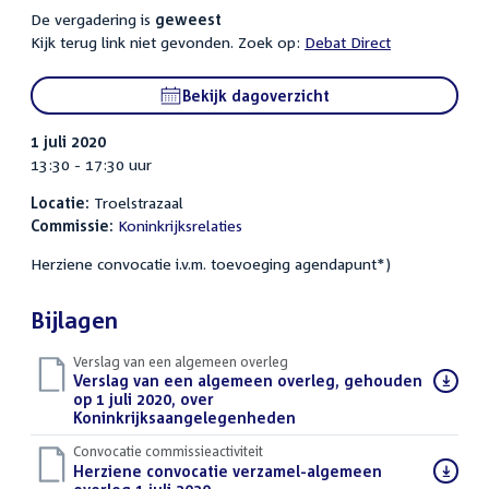
De vergadering is
geweest
Kijk terug link niet gevonden. Zoek op:
Debat Direct
Bekijk dagoverzicht
1 juli 2020
13:30 - 17:30 uur
Locatie:
Troelstrazaal
Commissie:
Koninkrijksrelaties
Herziene convocatie i.v.m. toevoeging agendapunt*)
Bijlagen
Verslag van een algemeen overleg
Download
Verslag van een algemeen overleg, gehouden
bestand:
op 1 juli 2020, over
Koninkrijksaangelegenheden
(PDF)
Convocatie commissieactiviteit
Download
Herziene convocatie verzamel-algemeen