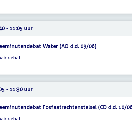
16
40
40 - 11:05 uur
eeminutendebat Water (AO d.d. 09/06)
nair debat
gadering
40
05
05 - 11:30 uur
eminutendebat Fosfaatrechtenstelsel (CD d.d. 10/06
nair debat
gadering
05