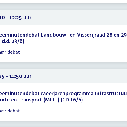
30
10 - 12:25 uur
eminutendebat Landbouw- en Visserijraad 28 en 29 
 d.d. 23/6)
nair debat
gadering
10
25
25 - 12:50 uur
eeminutendebat Meerjarenprogramma Infrastructuu
mte en Transport (MIRT) (CD 16/6)
nair debat
gadering
25