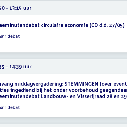
50
50 - 13:15 uur
eminutendebat circulaire economie (CD d.d. 27/05)
nair debat
gadering
50
15
35 - 14:39 uur
nvang middagvergadering: STEMMINGEN (over event
ies ingediend bij het onder voorbehoud geagendee
eminutendebat Landbouw- en Visserijraad 28 en 29 
nair debat
gadering
35