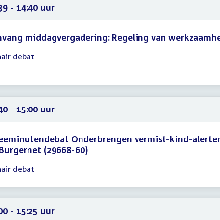
39
39 - 14:40 uur
nvang middagvergadering: Regeling van werkzaamh
nair debat
gadering
39
40
40 - 15:00 uur
eeminutendebat Onderbrengen vermist-kind-alerte
 Burgernet (29668-60)
nair debat
gadering
40
00
00 - 15:25 uur