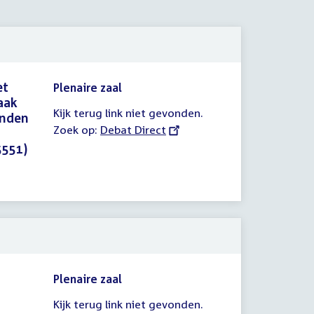
et
Plenaire zaal
aak
Kijk terug link niet gevonden.
enden
Zoek op:
External
Debat Direct
link:
5551)
Plenaire zaal
Kijk terug link niet gevonden.