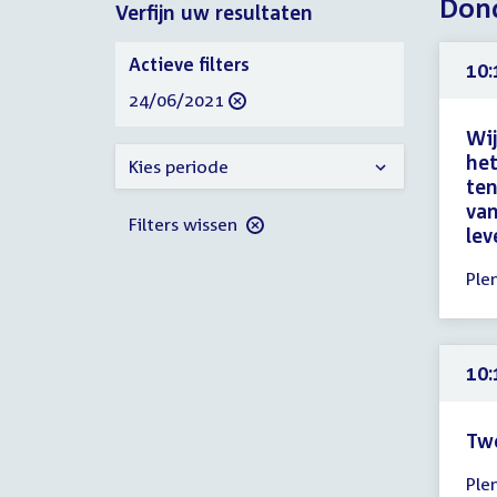
Dond
Verfijn uw resultaten
2021
2021
Verfijn
Actieve filters
10:
uw
verwijder
24/06/2021
resultaten
filter
Wij
het
Kies periode
ten
van
Filters wissen
lev
Tijd
Ple
ver
10:
-
10:
10:
uur
Tw
Tijd
Ple
ver