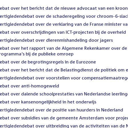
ebat over het bericht dat de nieuwe advocaat van een kroon
ertigledendebat over de schaderegeling voor chroom-6-slach
ertigledendebat over de verklaring van de Franse minister va
ebat over overschrijdingen van ICT-projecten bij de overheid
ertigledendebat over dierenmishandeling door jagers
ebat over het rapport van de Algemene Rekenkamer over de
rogramma’s bij de publieke omroep
ebat over de begrotingsregels in de Eurozone
ebat over het bericht dat de Belastingdienst de politiek om 
ertigledendebat over voorstellen voor compensatiemaatreg
ebat over anti-homogeweld
ebat over dalende schoolprestaties van Nederlandse leerlin
ebat over kansenongelijkheid in het onderwijs
ertigledendebat over de positie van huurders in Nederland
ebat over subsidies van de gemeente Amsterdam voor projec
ertigledendebat over uitbreiding van de activiteiten van de N