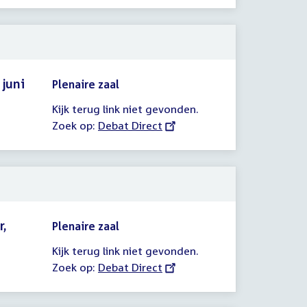
link:
juni
Plenaire zaal
Kijk terug link niet gevonden.
Zoek op:
External
Debat Direct
link:
r,
Plenaire zaal
Kijk terug link niet gevonden.
Zoek op:
External
Debat Direct
link: