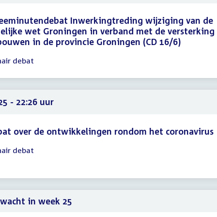
eeminutendebat Inwerkingtreding wijziging van de
delijke wet Groningen in verband met de versterking
ouwen in de provincie Groningen (CD 16/6)
nair debat
gadering
00
25
25 - 22:26 uur
at over de ontwikkelingen rondom het coronavirus
nair debat
gadering
25
26
wacht in week 25