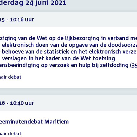
erdag 24 juni 2021
2021
2021
2021
15 - 10:16 uur
ziging van de Wet op de lijkbezorging in verband m
 elektronisch doen van de opgave van de doodsoorz
 behoeve van de statistiek en het elektronisch verz
 verslagen in het kader van de Wet toetsing
ensbeëindiging op verzoek en hulp bij zelfdoding (3
nair debat
gadering
15
16
16 - 10:40 uur
eeminutendebat Maritiem
nair debat
gadering