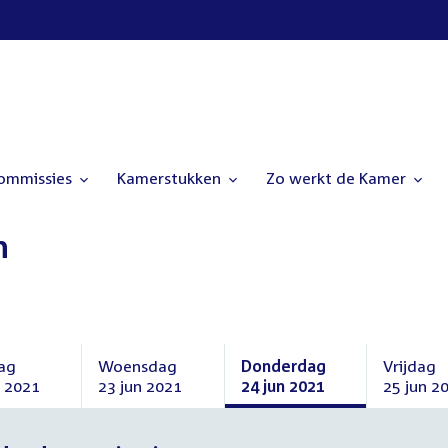
commissies
Kamerstukken
Zo werkt de Kamer
n
ag
Woensdag
Donderdag
Vrijdag
n 2021
23 jun 2021
24 jun 2021
25 jun 2
ag
Woensdag
Donderdag
Vrijdag
23
24
25
juni
juni
juni