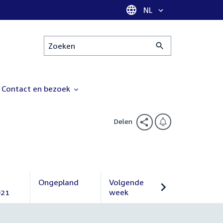
Taal selectie
NL
Zoeken
Contact en bezoek
Delen
Ongepland
Volgende
021
Ongepland
week
Volgende
week