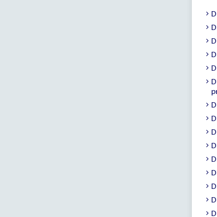
D
D
D
D
D
D
p
D
D
D
D
D
D
D
D
D