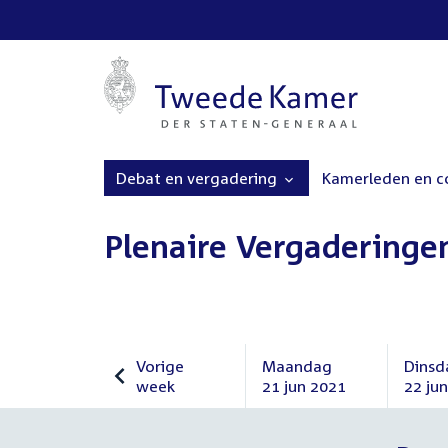
Debat en vergadering
Kamerleden en 
Plenaire Vergaderinge
Vorige
Maandag
Dinsd
week
21 jun 2021
22 ju
Vorige
Maandag
Dinsd
week
21
22
juni
juni