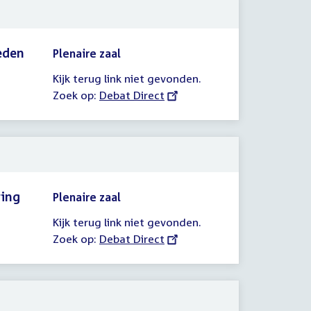
eden
Plenaire zaal
Kijk terug link niet gevonden.
Zoek op:
External
Debat Direct
link:
ring
Plenaire zaal
Kijk terug link niet gevonden.
Zoek op:
External
Debat Direct
link: