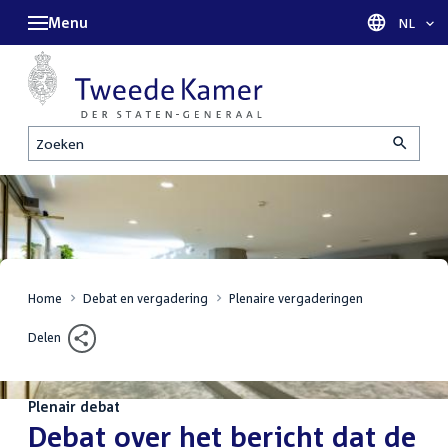
Menu
Taal sel
NL
Zoeken
Home
Debat en vergadering
Plenaire vergaderingen
Delen
Plenair debat
:
Debat over het bericht dat de