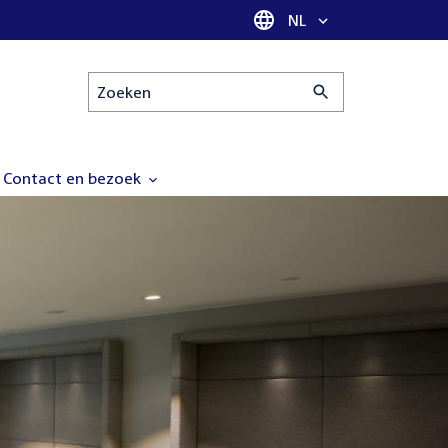
Taal selectie
NL
Zoeken
Contact en bezoek