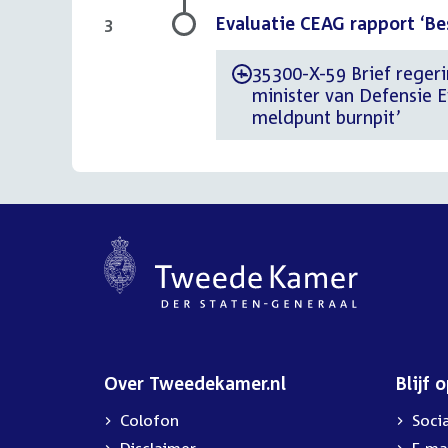
Evaluatie CEAG rapport ‘B
3
35300-X-59 Brief regeri
-
minister van Defensie E
meldpunt burnpit’
Over Tweedekamer.nl
Blijf 
Colofon
Soci