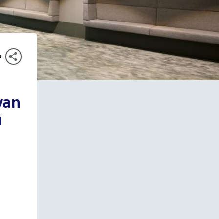
n
van
u