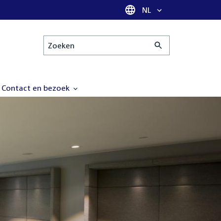
Taal selectie
NL
Zoeken
Contact en bezoek