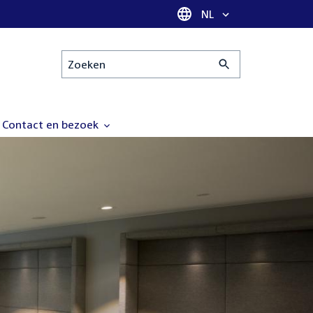
Taal selectie
NL
Zoeken
Contact en bezoek