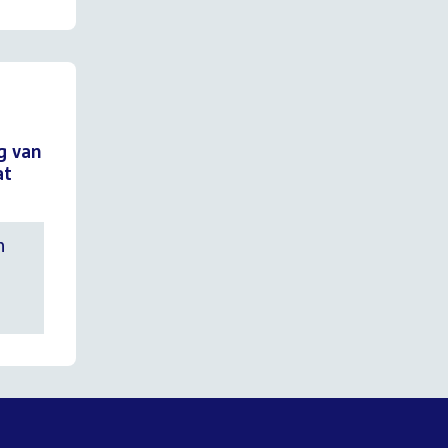
g van
at
n