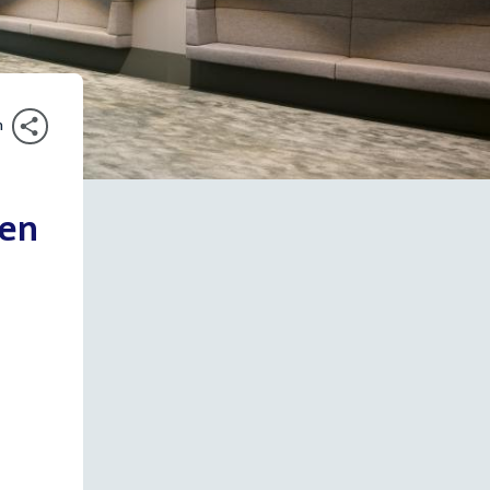
n
een