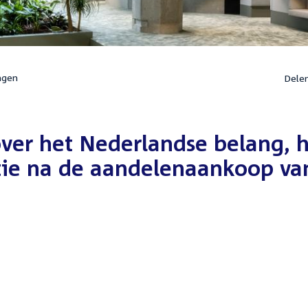
ngen
Dele
ver het Nederlandse belang, 
tie na de aandelenaankoop va