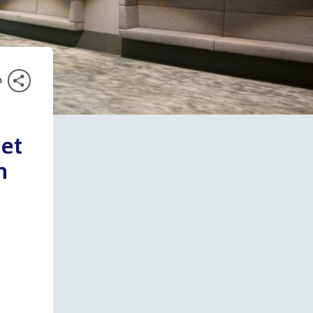
n
het
n