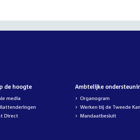
op de hoogte
Ambtelijke ondersteuni
ale media
Organogram
ilattenderingen
External
Werken bij de Tweede Ka
link:
t Direct
Mandaatbesluit