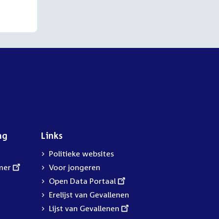
ng
Links
Politieke websites
mer
Voor jongeren
External
Open Data Portaal
link:
Erelijst van Gevallenen
External
Lijst van Gevallenen
link: