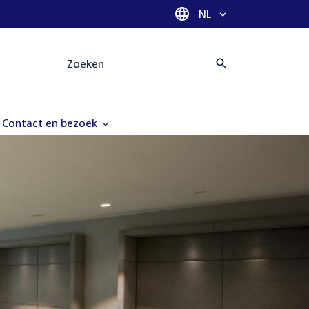
Taal selectie
NL
Zoeken
Contact en bezoek