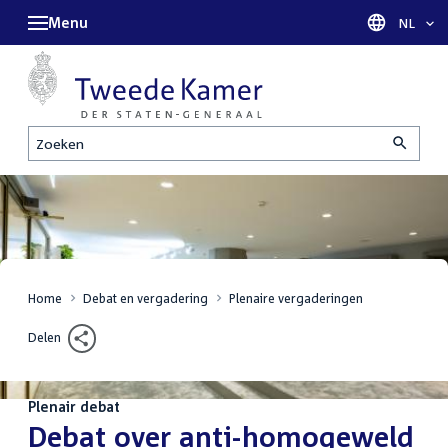
Menu
Taal sel
NL
Zoeken
Home
Debat en vergadering
Plenaire vergaderingen
Delen
Plenair debat
:
Debat over anti-homogeweld