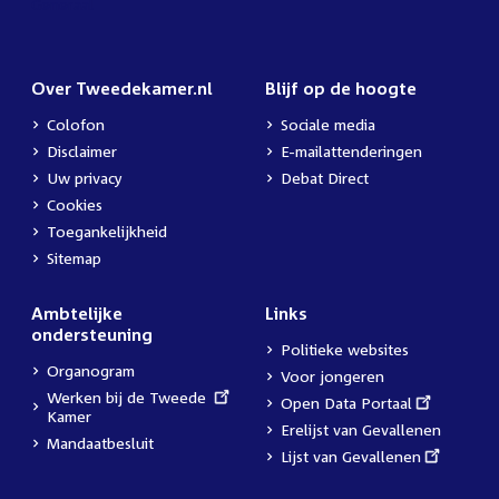
Over Tweedekamer.nl
Blijf op de hoogte
Colofon
Sociale media
Disclaimer
E-mailattenderingen
Uw privacy
Debat Direct
Cookies
Toegankelijkheid
Sitemap
Ambtelijke
Links
ondersteuning
Politieke websites
Organogram
Voor jongeren
External
Werken bij de Tweede
External
Open Data Portaal
link:
Kamer
link:
Erelijst van Gevallenen
Mandaatbesluit
External
Lijst van Gevallenen
link: