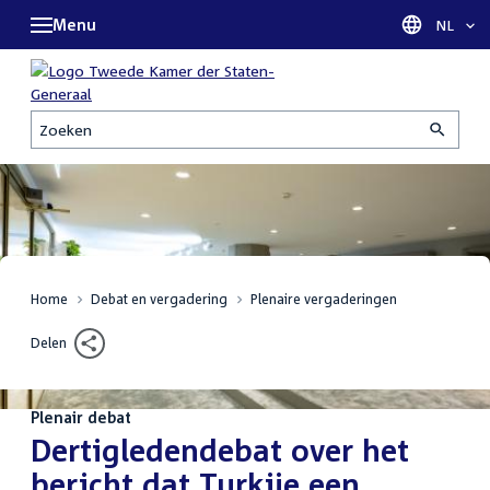
Menu
Taal sel
NL
Zoeken
Home
Debat en vergadering
Plenaire vergaderingen
Delen
Plenair debat
:
Dertigledendebat over het
bericht dat Turkije een