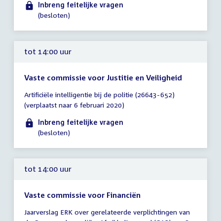
uur
Inbreng feitelijke vragen
(besloten)
tot 14:00 uur
Vaste commissie voor Justitie en Veiligheid
Tijd
Artificiële intelligentie bij de politie (26643-652)
vergadering
(verplaatst naar 6 februari 2020)
tot
14:00
Inbreng feitelijke vragen
uur
(besloten)
tot 14:00 uur
Vaste commissie voor Financiën
Tijd
Jaarverslag ERK over gerelateerde verplichtingen van
vergadering