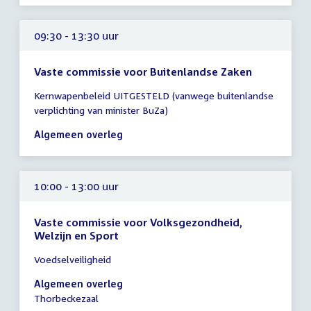
09:30 - 13:30 uur
Vaste commissie voor Buitenlandse Zaken
Tijd
Kernwapenbeleid UITGESTELD (vanwege buitenlandse
vergadering
verplichting van minister BuZa)
09:30
-
Algemeen overleg
13:30
uur
10:00 - 13:00 uur
Vaste commissie voor Volksgezondheid,
Welzijn en Sport
Tijd
Voedselveiligheid
vergadering
10:00
Algemeen overleg
-
Thorbeckezaal
13:00