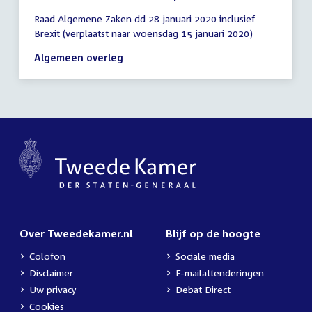
Tijd
Raad Algemene Zaken dd 28 januari 2020 inclusief
vergadering
Brexit (verplaatst naar woensdag 15 januari 2020)
18:30
-
Algemeen overleg
21:30
uur
Over Tweedekamer.nl
Blijf op de hoogte
Colofon
Sociale media
Disclaimer
E-mailattenderingen
Uw privacy
Debat Direct
Cookies