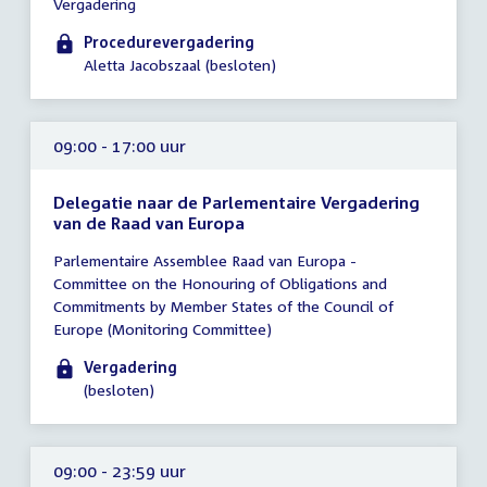
Vergadering
vergadering
09:00
Procedurevergadering
-
Aletta Jacobszaal (besloten)
10:00
uur
09:00 - 17:00 uur
Delegatie naar de Parlementaire Vergadering
van de Raad van Europa
Tijd
Parlementaire Assemblee Raad van Europa -
vergadering
Committee on the Honouring of Obligations and
09:00
Commitments by Member States of the Council of
-
Europe (Monitoring Committee)
17:00
uur
Vergadering
(besloten)
09:00 - 23:59 uur