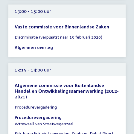
13:00 - 15:00 uur
Vaste commissie voor Binnenlandse Zaken
Tijd
Discriminatie (verplaatst naar 13 februari 2020)
vergadering
13:00
Algemeen overleg
-
15:00
uur
13:15 - 14:00 uur
Algemene commissie voor Buitenlandse
Handel en Ontwikkelingssamenwerking (2012-
2021)
Tijd
Procedurevergadering
vergadering
13:15
Procedurevergadering
-
Wttewaall van Stoetwegenzaal
14:00
Kijk terug link niet gevonden. Zoek op:
External
Debat Direct