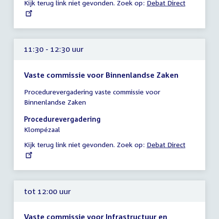
Kijk terug link niet gevonden. Zoek op:
External
Debat Direct
uur
link:
11:30 - 12:30 uur
Vaste commissie voor Binnenlandse Zaken
Tijd
Procedurevergadering vaste commissie voor
vergadering
Binnenlandse Zaken
11:30
-
Procedurevergadering
12:30
Klompézaal
uur
Kijk terug link niet gevonden. Zoek op:
External
Debat Direct
link:
tot 12:00 uur
Vaste commissie voor Infrastructuur en