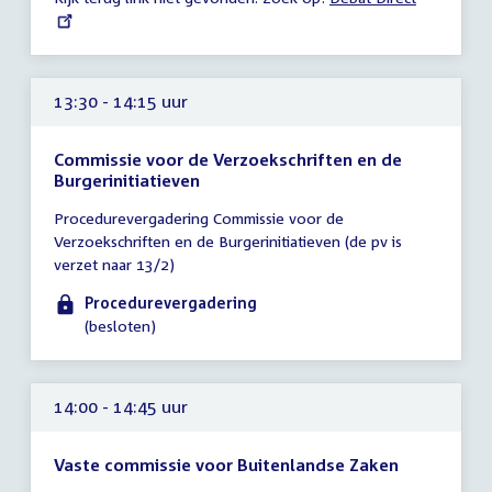
uur
link:
13:30 - 14:15 uur
Commissie voor de Verzoekschriften en de
Burgerinitiatieven
Tijd
Procedurevergadering Commissie voor de
vergadering
Verzoekschriften en de Burgerinitiatieven (de pv is
13:30
verzet naar 13/2)
-
14:15
Procedurevergadering
uur
(besloten)
14:00 - 14:45 uur
Vaste commissie voor Buitenlandse Zaken
Tijd