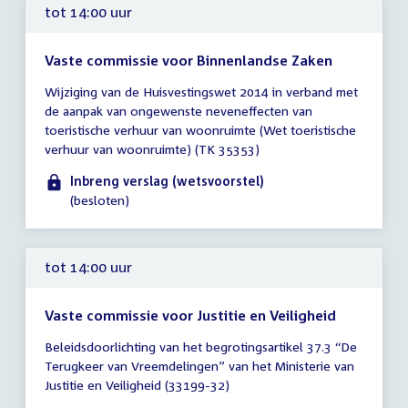
tot 14:00 uur
Vaste commissie voor Binnenlandse Zaken
Tijd
Wijziging van de Huisvestingswet 2014 in verband met
vergadering
de aanpak van ongewenste neveneffecten van
tot
toeristische verhuur van woonruimte (Wet toeristische
14:00
verhuur van woonruimte) (TK 35353)
uur
Inbreng verslag (wetsvoorstel)
(besloten)
tot 14:00 uur
Vaste commissie voor Justitie en Veiligheid
Tijd
Beleidsdoorlichting van het begrotingsartikel 37.3 “De
vergadering
Terugkeer van Vreemdelingen” van het Ministerie van
tot
Justitie en Veiligheid (33199-32)
14:00