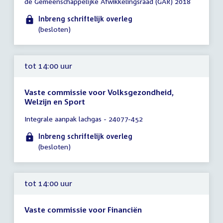
de Gemeenschappelijke Afwikkelingsraad (GAR) 2018
tot
14:00
Inbreng schriftelijk overleg
uur
(besloten)
tot 14:00 uur
Vaste commissie voor Volksgezondheid,
Welzijn en Sport
Tijd
Integrale aanpak lachgas - 24077-452
vergadering
tot
Inbreng schriftelijk overleg
14:00
(besloten)
uur
tot 14:00 uur
Vaste commissie voor Financiën
Tijd