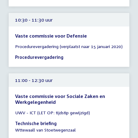
10:30 - 11:30 uur
Vaste commissie voor Defensie
Tijd
Procedurevergadering (verplaatst naar 15 januari 2020)
vergadering
10:30
Procedurevergadering
-
11:30
uur
11:00 - 12:30 uur
Vaste commissie voor Sociale Zaken en
Werkgelegenheid
Tijd
UWV - ICT (LET OP: tijdstip gewijzigd)
vergadering
11:00
Technische briefing
-
Wttewaall van Stoetwegenzaal
12:30