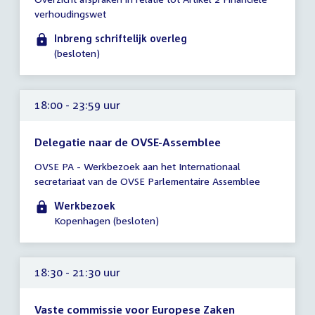
vergadering
verhoudingswet
tot
16:00
Inbreng schriftelijk overleg
uur
(besloten)
18:00 - 23:59 uur
Delegatie naar de OVSE-Assemblee
Tijd
OVSE PA - Werkbezoek aan het Internationaal
vergadering
secretariaat van de OVSE Parlementaire Assemblee
18:00
-
Werkbezoek
23:59
Kopenhagen (besloten)
uur
18:30 - 21:30 uur
Vaste commissie voor Europese Zaken