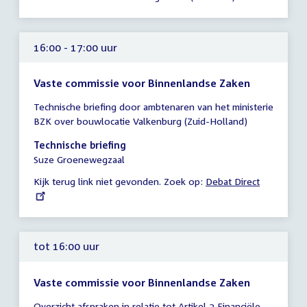
15:00
uur
16:00 - 17:00 uur
Vaste commissie voor Binnenlandse Zaken
Tijd
Technische briefing door ambtenaren van het ministerie
vergadering
BZK over bouwlocatie Valkenburg (Zuid-Holland)
16:00
-
Technische briefing
17:00
Suze Groenewegzaal
uur
Kijk terug link niet gevonden. Zoek op:
External
Debat Direct
link:
tot 16:00 uur
Vaste commissie voor Binnenlandse Zaken
Tijd
Overzicht afspraken in relatie tot Artikel 2 Financiële