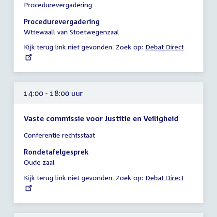
Procedurevergadering
vergadering
14:00
Procedurevergadering
-
Wttewaall van Stoetwegenzaal
14:45
Kijk terug link niet gevonden. Zoek op:
External
Debat Direct
uur
link:
14:00 - 18:00 uur
Vaste commissie voor Justitie en Veiligheid
Tijd
Conferentie rechtsstaat
vergadering
14:00
Rondetafelgesprek
-
Oude zaal
18:00
Kijk terug link niet gevonden. Zoek op:
External
Debat Direct
uur
link: