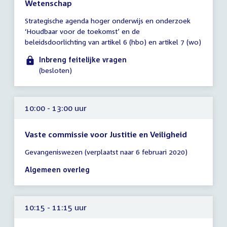
Wetenschap
Tijd
Strategische agenda hoger onderwijs en onderzoek
vergadering
‘Houdbaar voor de toekomst’ en de
tot
beleidsdoorlichting van artikel 6 (hbo) en artikel 7 (wo)
10:00
uur
Inbreng feitelijke vragen
(besloten)
10:00 - 13:00 uur
Vaste commissie voor Justitie en Veiligheid
Tijd
Gevangeniswezen (verplaatst naar 6 februari 2020)
vergadering
10:00
Algemeen overleg
-
13:00
uur
10:15 - 11:15 uur