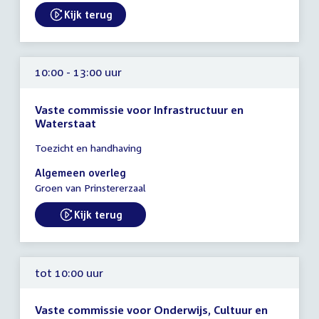
uur
Kijk terug
External link:
10:00 - 13:00 uur
Vaste commissie voor Infrastructuur en
Waterstaat
Tijd
Toezicht en handhaving
vergadering
10:00
Algemeen overleg
-
Groen van Prinstererzaal
13:00
uur
Kijk terug
External link:
tot 10:00 uur
Vaste commissie voor Onderwijs, Cultuur en