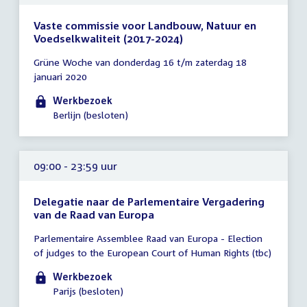
Vaste commissie voor Landbouw, Natuur en
Voedselkwaliteit (2017-2024)
Tijd
Grüne Woche van donderdag 16 t/m zaterdag 18
vergadering
januari 2020
09:00
-
Werkbezoek
23:59
Berlijn (besloten)
uur
09:00 - 23:59 uur
Delegatie naar de Parlementaire Vergadering
van de Raad van Europa
Tijd
Parlementaire Assemblee Raad van Europa - Election
vergadering
of judges to the European Court of Human Rights (tbc)
09:00
-
Werkbezoek
23:59
Parijs (besloten)
uur