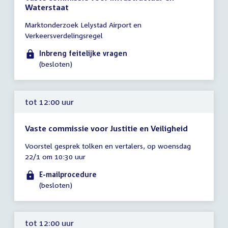
Waterstaat
Tijd
Marktonderzoek Lelystad Airport en
vergadering
Verkeersverdelingsregel
tot
12:00
Inbreng feitelijke vragen
uur
(besloten)
tot 12:00 uur
Vaste commissie voor Justitie en Veiligheid
Tijd
Voorstel gesprek tolken en vertalers, op woensdag
vergadering
22/1 om 10:30 uur
tot
12:00
E-mailprocedure
uur
(besloten)
tot 12:00 uur