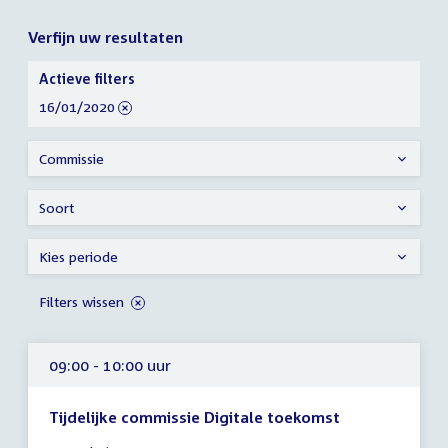
Verfijn uw resultaten
Verfijn
Actieve filters
uw
verwijder
16/01/2020
resultaten
filter
Commissie
Soort
Kies periode
Filters wissen
09:00 - 10:00 uur
Tijdelijke commissie Digitale toekomst
Tijd