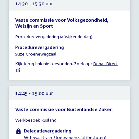
14:30 - 15:30 uur
Vaste commissie voor Volksgezondheid,
Welzijn en Sport
Tijd
Procedurevergadering (afwijkende dag)
vergadering
14:30
Procedurevergadering
-
Suze Groenewegzaal
15:30
Kijk terug link niet gevonden. Zoek op:
External
Debat Direct
uur
link:
14:45 - 15:00 uur
Vaste commissie voor Buitenlandse Zaken
Tijd
Werkbezoek Rusland
vergadering
14:45
Delegatievergadering
-
Wttewaall van Stoetwegenzaal (besloten)