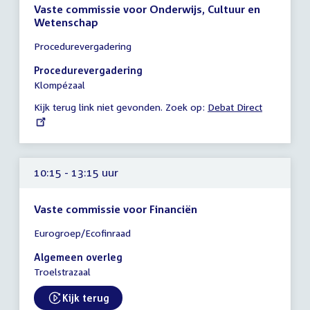
Vaste commissie voor Onderwijs, Cultuur en
Wetenschap
Tijd
Procedurevergadering
vergadering
10:15
Procedurevergadering
-
Klompézaal
11:15
Kijk terug link niet gevonden. Zoek op:
External
Debat Direct
uur
link:
10:15 - 13:15 uur
Vaste commissie voor Financiën
Tijd
Eurogroep/Ecofinraad
vergadering
10:15
Algemeen overleg
-
Troelstrazaal
13:15
uur
Kijk terug
External link: