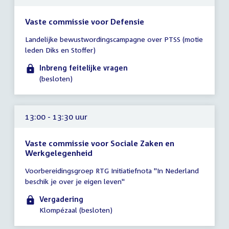
Vaste commissie voor Defensie
Tijd
Landelijke bewustwordingscampagne over PTSS (motie
vergadering
leden Diks en Stoffer)
tot
12:00
Inbreng feitelijke vragen
uur
(besloten)
13:00 - 13:30 uur
Vaste commissie voor Sociale Zaken en
Werkgelegenheid
Tijd
Voorbereidingsgroep RTG Initiatiefnota "In Nederland
vergadering
beschik je over je eigen leven"
13:00
-
Vergadering
13:30
Klompézaal (besloten)
uur