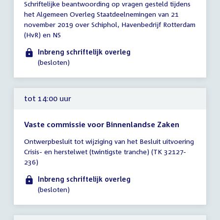
Schriftelijke beantwoording op vragen gesteld tijdens
vergadering
het Algemeen Overleg Staatdeelnemingen van 21
tot
november 2019 over Schiphol, Havenbedrijf Rotterdam
14:00
(HvR) en NS
uur
Inbreng schriftelijk overleg
(besloten)
tot 14:00 uur
Vaste commissie voor Binnenlandse Zaken
Tijd
Ontwerpbesluit tot wijziging van het Besluit uitvoering
vergadering
Crisis- en herstelwet (twintigste tranche) (TK 32127-
tot
236)
14:00
uur
Inbreng schriftelijk overleg
(besloten)