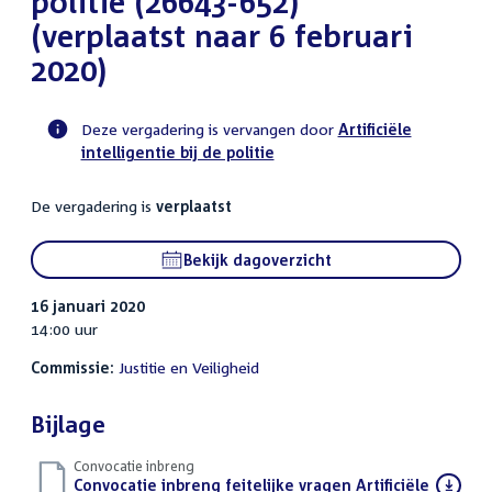
politie (26643-652)
(verplaatst naar 6 februari
2020)
Deze vergadering is vervangen door
Artificiële
intelligentie bij de politie
Voortgangsstatus
commissie
De vergadering is
verplaatst
activiteit
Bekijk dagoverzicht
16 januari 2020
14:00 uur
Commissie:
Justitie en Veiligheid
Bijlage
Convocatie inbreng
Download
Convocatie inbreng feitelijke vragen Artificiële