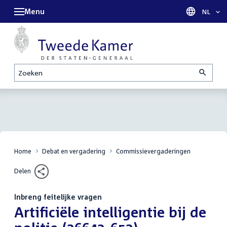
Menu
Taal sel
NL
Zoeken
Home
Debat en vergadering
Commissievergaderingen
Delen
Inbreng feitelijke vragen
:
Artificiële intelligentie bij de