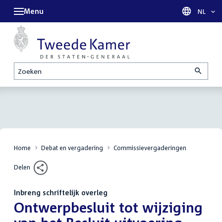
Menu
Taal sel
NL
Zoeken
Home
Debat en vergadering
Commissievergaderingen
Delen
Inbreng schriftelijk overleg
:
Ontwerpbesluit tot wijziging