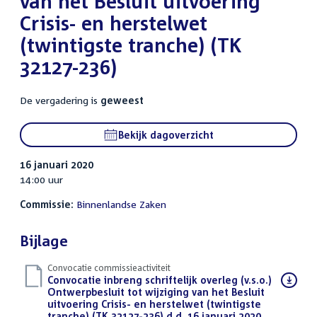
van het Besluit uitvoering
Crisis- en herstelwet
(twintigste tranche) (TK
32127-236)
De vergadering is
geweest
Bekijk dagoverzicht
16 januari 2020
14:00 uur
Commissie:
Binnenlandse Zaken
Bijlage
Convocatie commissieactiviteit
Download
Convocatie inbreng schriftelijk overleg (v.s.o.)
bestand:
Ontwerpbesluit tot wijziging van het Besluit
uitvoering Crisis- en herstelwet (twintigste
tranche) (TK 32127-236) d.d. 16 januari 2020
(PDF)