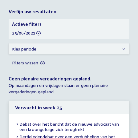
Verfijn uw resultaten
Verfijn
Actieve filters
uw
verwijder
25/06/2021
resultaten
filter
Kies periode
Filters wissen
Geen plenaire vergaderingen gepland.
Op maandagen en vrijdagen staan er geen plenaire
vergaderingen gepland.
Verwacht in week 25
Debat over het bericht dat de nieuwe advocaat van
een kroongetuige zich terugtrekt
Dertigledendebat over een verdubbeling van het