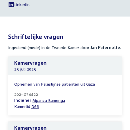
Paternotte
Jan
LinkedIn
van
Paternotte
Jan
Paternotte
Schriftelijke vragen
Ingediend (mede) in de Tweede Kamer door
Jan Paternotte
.
Kamervragen
25 juli 2025
Opnemen van Palestijnse patiënten uit Gaza
2025D34422
Indiener
Mpanzu Bamenga
Kamerlid
D66
Kamervragen