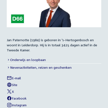
Jan Paternotte (1984) is geboren in 's-Hertogenbosch en
Samenvatting
woont in Leiderdorp. Hij is in totaal 3425 dagen actief in de
Tweede Kamer.
Onderwijs en loopbaan
Meer
Nevenactiviteiten, reizen en geschenken
info
E-mail
Jan
Links
Paternotte
Site
naar
van
Jan
X
sociale
van
Paternotte
Jan
Facebook
media
van
Paternotte
Jan
Instagram
van