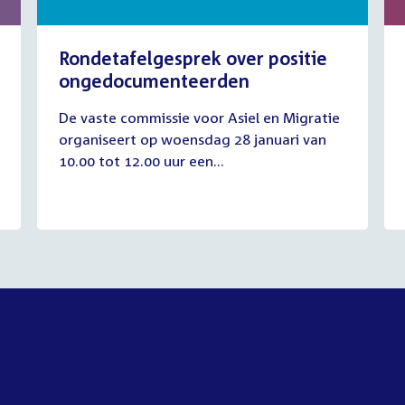
Laurens Dassen
Volt
Rondetafelgesprek over positie
Volt
's-Gravenhage
40 jaar
ongedocumenteerden
28
Don Ceder
ChristenUnie
De vaste commissie voor Asiel en Migratie
januari
ChristenUnie
Amsterdam
36
organiseert op woensdag 28 januari van
2026
10.00 tot 12.00 uur een...
Emiel van Dijk
PVV
PVV
's-Gravenhage
41 jaar
Anne-Marijke Podt
D66
D66
Utrecht
51 jaar
1797
Hanneke van der Werf
D
D66
Voorburg
41 jaar
17