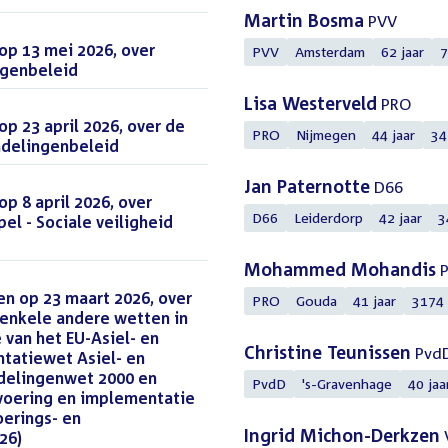
Martin Bosma
PVV
p 13 mei 2026, over
PVV
Amsterdam
62 jaar
7
ngenbeleid
Lisa Westerveld
PRO
p 23 april 2026, over de
PRO
Nijmegen
44 jaar
34
mdelingenbeleid
Jan Paternotte
D66
 8 april 2026, over
D66
Leiderdorp
42 jaar
3
pel - Sociale veiligheid
Mohammed Mohandis
P
n op 23 maart 2026, over
PRO
Gouda
41 jaar
3174
enkele andere wetten in
van het EU-Asiel- en
Christine Teunissen
Pvd
ntatiewet Asiel- en
mdelingenwet 2000 en
PvdD
's-Gravenhage
40 jaa
voering en implementatie
oerings- en
Ingrid Michon-Derkzen
26)