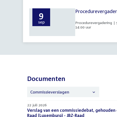
Procedurevergaderi
9
9
sep
Procedurevergadering | 
september
14:00 uur
2026
Documenten
Commissieverslagen
22 juli 2026
Verslag van een commissiedebat, gehouden o
Raad (Luxemburg) - JBZ-Raad