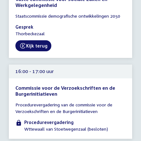
Werkgelegenheid
Tijd
Staatscommissie demografische ontwikkelingen 2050
vergadering
15:30
Gesprek
-
Thorbeckezaal
16:30
uur
Kijk terug
External link:
16:00 - 17:00 uur
Commissie voor de Verzoekschriften en de
Burgerinitiatieven
Tijd
Procedurevergadering van de commissie voor de
vergadering
Verzoekschriften en de Burgerinitiatieven
16:00
-
Procedurevergadering
17:00
Wttewaall van Stoetwegenzaal (besloten)
uur