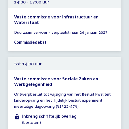
14:00 - 17:00 uur
Vaste commissie voor Infrastructuur en
Waterstaat
Tijd
Duurzaam vervoer - verplaatst naar 24 januari 2023
vergadering
14:00
Commissiedebat
-
17:00
uur
tot 14:00 uur
Vaste commissie voor Sociale Zaken en
Werkgelegenheid
Tijd
Ontwerpbesluit tot wijziging van het Besluit kwaliteit
vergadering
kinderopvang en het Tijdelijk besluit experiment
tot
meertalige dagopvang (31322-479)
14:00
uur
Inbreng schriftelijk overleg
(besloten)