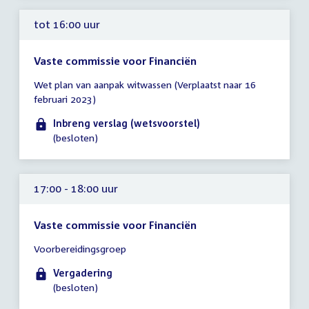
tot 16:00 uur
Vaste commissie voor Financiën
Tijd
Wet plan van aanpak witwassen (Verplaatst naar 16
vergadering
februari 2023)
tot
16:00
Inbreng verslag (wetsvoorstel)
uur
(besloten)
17:00 - 18:00 uur
Vaste commissie voor Financiën
Tijd
Voorbereidingsgroep
vergadering
17:00
Vergadering
-
(besloten)
18:00