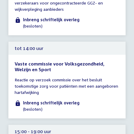
verzekeraars voor ongecontracteerde GGZ- en
uur
wijkverpleging aanbieders
Inbreng schriftelijk overleg
(besloten)
tot 14:00 uur
Vaste commissie voor Volksgezondheid,
Welzijn en Sport
Tijd
Reactie op verzoek commissie over het besluit
vergadering
toekomstige zorg voor patiënten met een aangeboren
tot
hartafwijking
14:00
uur
Inbreng schriftelijk overleg
(besloten)
15:00 - 19:00 uur