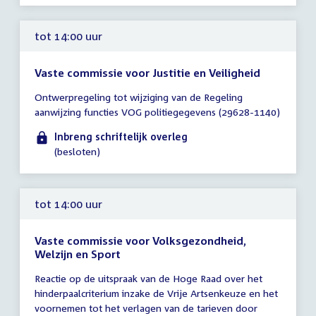
tot 14:00 uur
Vaste commissie voor Justitie en Veiligheid
Tijd
Ontwerpregeling tot wijziging van de Regeling
vergadering
aanwijzing functies VOG politiegegevens (29628-1140)
tot
14:00
Inbreng schriftelijk overleg
uur
(besloten)
tot 14:00 uur
Vaste commissie voor Volksgezondheid,
Welzijn en Sport
Tijd
Reactie op de uitspraak van de Hoge Raad over het
vergadering
hinderpaalcriterium inzake de Vrije Artsenkeuze en het
tot
voornemen tot het verlagen van de tarieven door
14:00