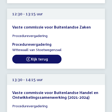
12:30 - 13:15 uur
Vaste commissie voor Buitenlandse Zaken
Tijd
Procedurevergadering
vergadering
12:30
Procedurevergadering
-
Wttewaall van Stoetwegenzaal
13:15
uur
Kijk terug
External link:
13:30 - 14:15 uur
Vaste commissie voor Buitenlandse Handel en
Ontwikkelingssamenwerking (2021-2024)
Tijd
Procedurevergadering
vergadering