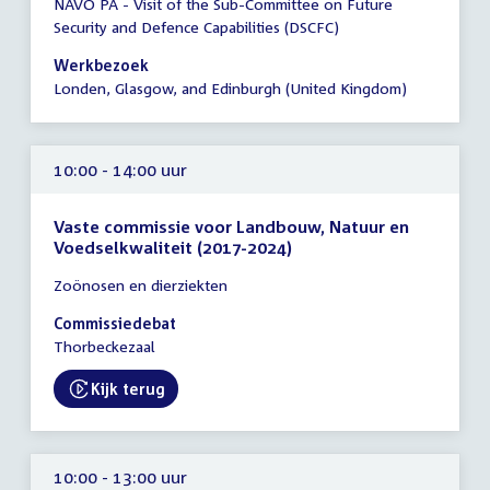
NAVO PA - Visit of the Sub-Committee on Future
vergadering
Security and Defence Capabilities (DSCFC)
00:01
-
Werkbezoek
23:59
Londen, Glasgow, and Edinburgh (United Kingdom)
uur
10:00 - 14:00 uur
Vaste commissie voor Landbouw, Natuur en
Voedselkwaliteit (2017-2024)
Tijd
Zoönosen en dierziekten
vergadering
10:00
Commissiedebat
-
Thorbeckezaal
14:00
uur
Kijk terug
External link:
10:00 - 13:00 uur