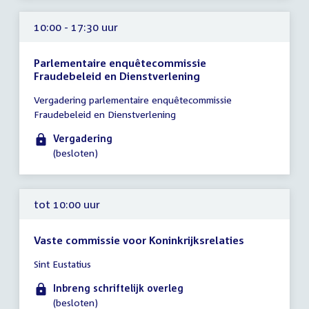
10:00 - 17:30 uur
Parlementaire enquêtecommissie
Fraudebeleid en Dienstverlening
Tijd
Vergadering parlementaire enquêtecommissie
vergadering
Fraudebeleid en Dienstverlening
10:00
-
Vergadering
17:30
(besloten)
uur
tot 10:00 uur
Vaste commissie voor Koninkrijksrelaties
Tijd
Sint Eustatius
vergadering
tot
Inbreng schriftelijk overleg
10:00
(besloten)