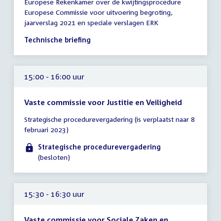
Europese Rekenkamer over de kwijtingsprocedure
vergadering
Europese Commissie voor uitvoering begroting,
15:00
jaarverslag 2021 en speciale verslagen ERK
-
16:00
Technische briefing
uur
15:00 - 16:00 uur
Vaste commissie voor Justitie en Veiligheid
Tijd
Strategische procedurevergadering (is verplaatst naar 8
vergadering
februari 2023)
15:00
-
Strategische procedurevergadering
16:00
(besloten)
uur
15:30 - 16:30 uur
Vaste commissie voor Sociale Zaken en