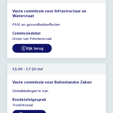
Vaste commissie voor Infrastructuur en
Waterstaat
Tijd
PFAS en gezondheidseffecten
vergadering
15:00
Commissiedebat
-
Groen van Prinstererzaal
19:00
uur
Kijk terug
External link:
15:00 - 17:30 uur
Vaste commissie voor Buitenlandse Zaken
Tijd
Ontwikkelingen in Iran
vergadering
15:00
Rondetafelgesprek
-
Troelstrazaal
17:30