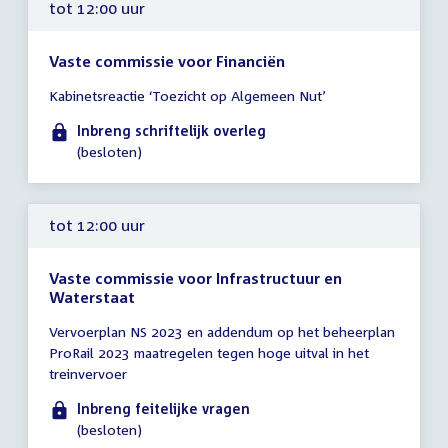
tot 12:00 uur
Vaste commissie voor Financiën
Tijd
Kabinetsreactie ‘Toezicht op Algemeen Nut’
vergadering
tot
Inbreng schriftelijk overleg
12:00
(besloten)
uur
tot 12:00 uur
Vaste commissie voor Infrastructuur en
Waterstaat
Tijd
Vervoerplan NS 2023 en addendum op het beheerplan
vergadering
ProRail 2023 maatregelen tegen hoge uitval in het
tot
treinvervoer
12:00
uur
Inbreng feitelijke vragen
(besloten)