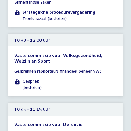
Binnenlandse Zaken
10:30
-
Strategische procedurevergadering
11:30
Troelstrazaal (besloten)
uur
10:30 - 12:00 uur
Vaste commissie voor Volksgezondheid,
Welzijn en Sport
Tijd
Gesprekken rapporteurs financieel beheer VWS
vergadering
10:30
Gesprek
-
(besloten)
12:00
uur
10:45 - 11:15 uur
Vaste commissie voor Defensie
Tijd