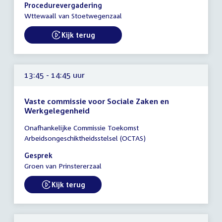
13:30
Procedurevergadering
-
Wttewaall van Stoetwegenzaal
14:15
uur
Kijk terug
External link:
13:45 - 14:45 uur
Vaste commissie voor Sociale Zaken en
Werkgelegenheid
Tijd
Onafhankelijke Commissie Toekomst
vergadering
Arbeidsongeschiktheidsstelsel (OCTAS)
13:45
-
Gesprek
14:45
Groen van Prinstererzaal
uur
Kijk terug
External link: