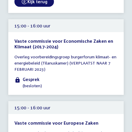
uur
Kijk terug
External link:
15:00 - 16:00 uur
Vaste commissie voor Economische Zaken en
Klimaat (2017-2024)
Tijd
Overleg voorbereidingsgroep burgerforum klimaat- en
vergadering
energiebeleid (Tilanuskamer) (VERPLAATST NAAR 7
15:00
FEBRUARI 2023)
-
16:00
Gesprek
uur
(besloten)
15:00 - 16:00 uur
Vaste commissie voor Europese Zaken
Tijd