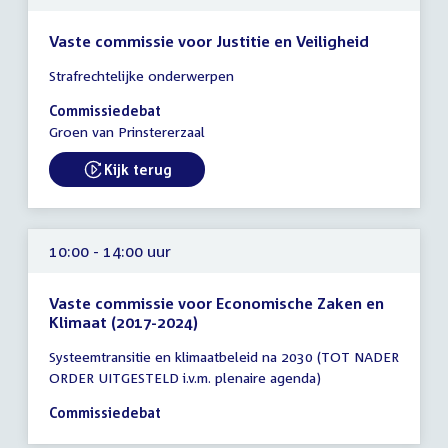
Vaste commissie voor Justitie en Veiligheid
Tijd
Strafrechtelijke onderwerpen
vergadering
10:00
Commissiedebat
-
Groen van Prinstererzaal
13:00
uur
Kijk terug
External link:
10:00 - 14:00 uur
Vaste commissie voor Economische Zaken en
Klimaat (2017-2024)
Tijd
Systeemtransitie en klimaatbeleid na 2030 (TOT NADER
vergadering
ORDER UITGESTELD i.v.m. plenaire agenda)
10:00
-
Commissiedebat
14:00
uur