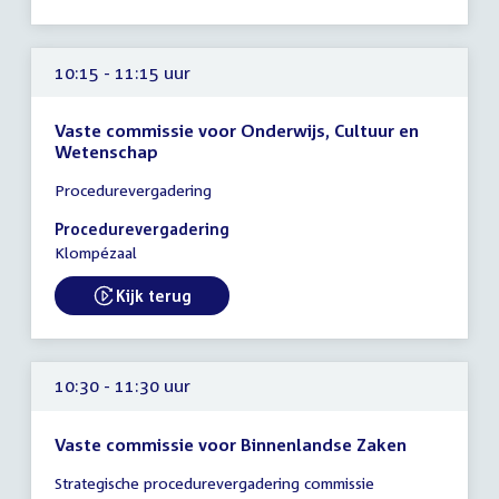
uur
10:15 - 11:15 uur
Vaste commissie voor Onderwijs, Cultuur en
Wetenschap
Tijd
Procedurevergadering
vergadering
10:15
Procedurevergadering
-
Klompézaal
11:15
uur
Kijk terug
External link:
10:30 - 11:30 uur
Vaste commissie voor Binnenlandse Zaken
Tijd
Strategische procedurevergadering commissie
vergadering