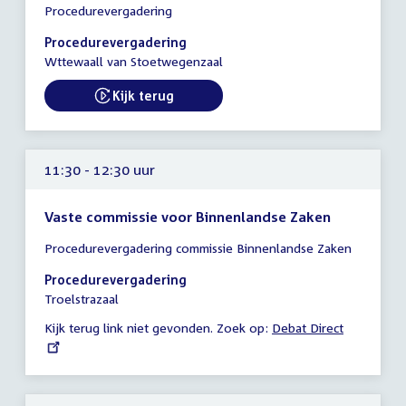
Procedurevergadering
vergadering
10:45
Procedurevergadering
-
Wttewaall van Stoetwegenzaal
11:15
uur
Kijk terug
External link:
11:30 - 12:30 uur
Vaste commissie voor Binnenlandse Zaken
Tijd
Procedurevergadering commissie Binnenlandse Zaken
vergadering
11:30
Procedurevergadering
-
Troelstrazaal
12:30
Kijk terug link niet gevonden. Zoek op:
External
Debat Direct
uur
link: