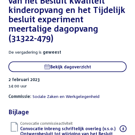
van het Besluit kwaliteit
kinderopvang en het Tijdelijk
besluit experiment
meertalige dagopvang
(31322-479)
De vergadering is
geweest
Bekijk dagoverzicht
2 februari 2023
14:00 uur
Commissie:
Sociale Zaken en Werkgelegenheid
Bijlage
Convocatie commissieactiviteit
Download
Convocatie inbreng schriftelijk overleg (v.s.o.)
bestand:
Ontwerpbesluit tot wijziging van het Besluit