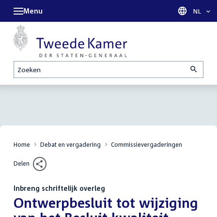
Menu
Taal sel
NL
Zoeken
Home
Debat en vergadering
Commissievergaderingen
Delen
Inbreng schriftelijk overleg
:
Ontwerpbesluit tot wijziging