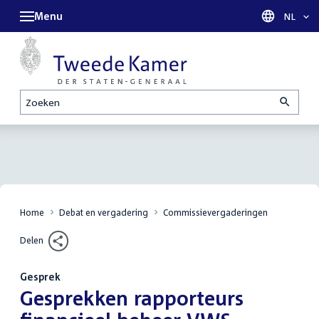
Menu
Taal sel
NL
Zoeken
Home
Debat en vergadering
Commissievergaderingen
Delen
Gesprek
:
Gesprekken rapporteurs