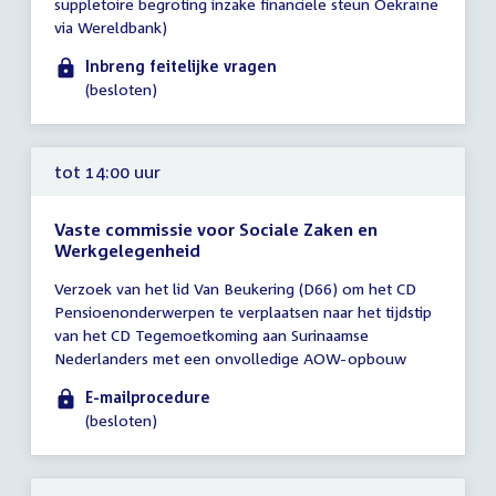
suppletoire begroting inzake financiële steun Oekraïne
14:00
via Wereldbank)
uur
Inbreng feitelijke vragen
(besloten)
tot 14:00 uur
Vaste commissie voor Sociale Zaken en
Werkgelegenheid
Tijd
Verzoek van het lid Van Beukering (D66) om het CD
vergadering
Pensioenonderwerpen te verplaatsen naar het tijdstip
tot
van het CD Tegemoetkoming aan Surinaamse
14:00
Nederlanders met een onvolledige AOW-opbouw
uur
E-mailprocedure
(besloten)