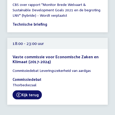
Tijd
CBS over rapport "Monitor Brede Welvaart &
vergadering
Sustainable Development Goals 2021 en de begroting
17:30
LNV" (hybride) - Wordt verplaatst
-
18:30
Technische briefing
uur
18:00 - 23:00 uur
Vaste commissie voor Economische Zaken en
Klimaat (2017-2024)
Tijd
Commissiedebat Leveringszekerheid van aardgas
vergadering
18:00
Commissiedebat
-
Thorbeckezaal
23:00
uur
Kijk terug
External link: