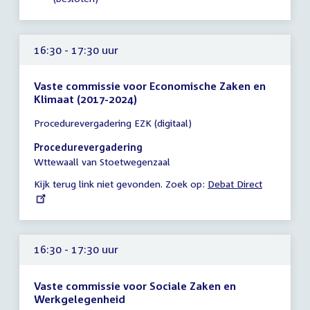
uur
16:30 - 17:30 uur
Vaste commissie voor Economische Zaken en
Klimaat (2017-2024)
Tijd
Procedurevergadering EZK (digitaal)
vergadering
16:30
Procedurevergadering
-
Wttewaall van Stoetwegenzaal
17:30
Kijk terug link niet gevonden. Zoek op:
External
Debat Direct
uur
link:
16:30 - 17:30 uur
Vaste commissie voor Sociale Zaken en
Werkgelegenheid