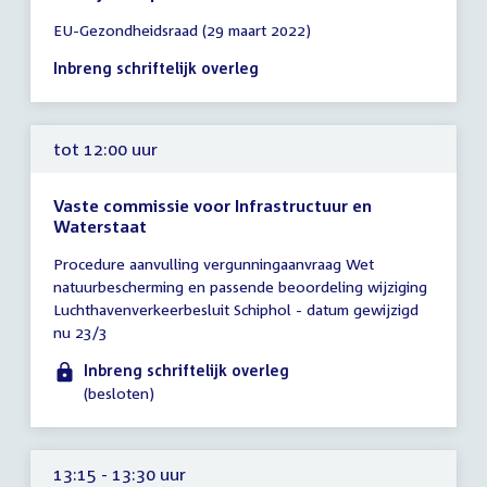
Tijd
EU-Gezondheidsraad (29 maart 2022)
vergadering
tot
Inbreng schriftelijk overleg
12:00
uur
tot 12:00 uur
Vaste commissie voor Infrastructuur en
Waterstaat
Tijd
Procedure aanvulling vergunningaanvraag Wet
vergadering
natuurbescherming en passende beoordeling wijziging
tot
Luchthavenverkeerbesluit Schiphol - datum gewijzigd
12:00
nu 23/3
uur
Inbreng schriftelijk overleg
(besloten)
13:15 - 13:30 uur