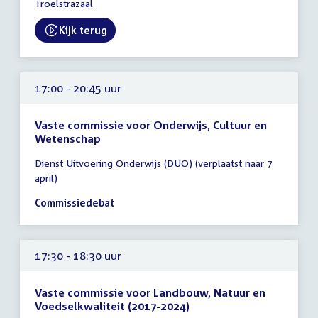
Troelstrazaal
uur
Kijk terug
External link:
17:00 - 20:45 uur
Vaste commissie voor Onderwijs, Cultuur en
Wetenschap
Tijd
Dienst Uitvoering Onderwijs (DUO) (verplaatst naar 7
vergadering
april)
17:00
-
Commissiedebat
20:45
uur
17:30 - 18:30 uur
Vaste commissie voor Landbouw, Natuur en
Voedselkwaliteit (2017-2024)