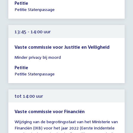
-
Petitie
14:00
Petitie Statenpassage
uur
13:45 - 14:00 uur
Vaste commissie voor Justitie en Veiligheid
Tijd
Minder privacy bij moord
vergadering
13:45
Petitie
-
Petitie Statenpassage
14:00
uur
tot 14:00 uur
Vaste commissie voor Financiën
Tijd
Wijziging van de begrotingsstaat van het Ministerie van
vergadering
Financiën (IXB) voor het jaar 2022 (Eerste incidentele
tot