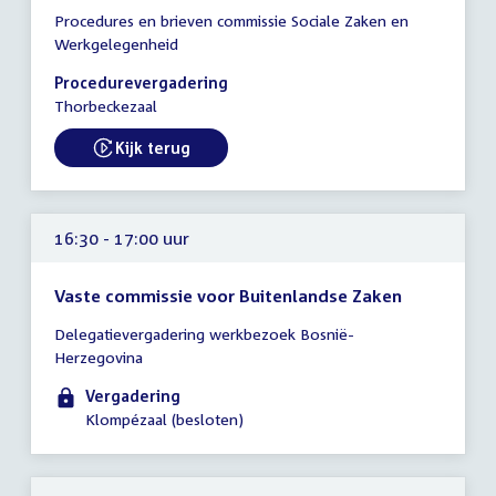
Tijd
Procedures en brieven commissie Sociale Zaken en
vergadering
Werkgelegenheid
16:30
-
Procedurevergadering
17:30
Thorbeckezaal
uur
Kijk terug
External link:
16:30 - 17:00 uur
Vaste commissie voor Buitenlandse Zaken
Tijd
Delegatievergadering werkbezoek Bosnië-
vergadering
Herzegovina
16:30
-
Vergadering
17:00
Klompézaal (besloten)
uur