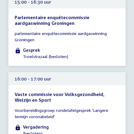
15:00 - 16:30 uur
Parlementaire enquêtecommissie
aardgaswinning Groningen
Tijd
parlementaire enquêtecommissie aardgaswinning
vergadering
Groningen
15:00
-
Gesprek
16:30
Troelstrazaal (besloten)
uur
16:00 - 17:00 uur
Vaste commissie voor Volksgezondheid,
Welzijn en Sport
Tijd
Voorbereidingsgroep rondetafelgesprek 'Langere
vergadering
termijn coronabeleid'
16:00
-
Vergadering
17:00
(besloten)