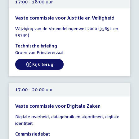
17:00 - 18:00 uur
Vaste commissie voor Justitie en Veiligheid
Tijd
Wijziging van de Vreemdelingenwet 2000 (35691 en
vergadering
35749)
17:00
-
Technische briefing
18:00
Groen van Prinstererzaal
uur
Kijk terug
External link:
17:00 - 20:00 uur
Vaste commissie voor Digitale Zaken
Tijd
Digitale overheid, datagebruik en algoritmen, digitale
vergadering
identiteit
17:00
-
Commissiedebat
20:00