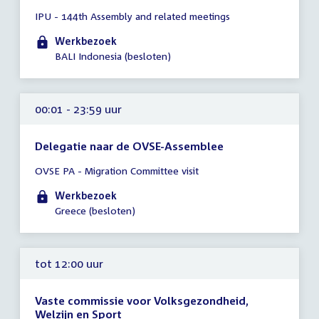
Tijd
IPU - 144th Assembly and related meetings
vergadering
00:01
Werkbezoek
-
BALI Indonesia (besloten)
23:59
uur
00:01 - 23:59 uur
Delegatie naar de OVSE-Assemblee
Tijd
OVSE PA - Migration Committee visit
vergadering
00:01
Werkbezoek
-
Greece (besloten)
23:59
uur
tot 12:00 uur
Vaste commissie voor Volksgezondheid,
Welzijn en Sport