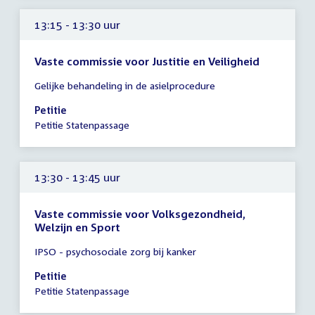
13:15 - 13:30 uur
Vaste commissie voor Justitie en Veiligheid
Tijd
Gelijke behandeling in de asielprocedure
vergadering
13:15
Petitie
-
Petitie Statenpassage
13:30
uur
13:30 - 13:45 uur
Vaste commissie voor Volksgezondheid,
Welzijn en Sport
Tijd
IPSO - psychosociale zorg bij kanker
vergadering
13:30
Petitie
-
Petitie Statenpassage
13:45