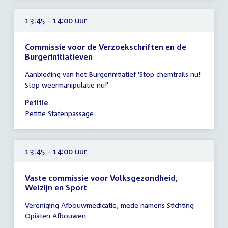
uur
13:45 - 14:00 uur
Commissie voor de Verzoekschriften en de
Burgerinitiatieven
Tijd
Aanbieding van het Burgerinitiatief 'Stop chemtrails nu!
vergadering
Stop weermanipulatie nu!'
13:45
-
Petitie
14:00
Petitie Statenpassage
uur
13:45 - 14:00 uur
Vaste commissie voor Volksgezondheid,
Welzijn en Sport
Tijd
Vereniging Afbouwmedicatie, mede namens Stichting
vergadering
Opiaten Afbouwen
13:45