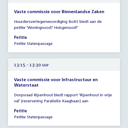
Vaste commissie voor Binnenlandse Zaken
Tijd
Huurdersvertegenwoordiging BoKS biedt aan de
vergadering
petitie ‘Woningnood? Huisgenood!’
13:15
-
Petitie
13:30
Petitie Statenpassage
uur
13:15 - 13:30 uur
Vaste commissie voor Infrastructuur en
Waterstaat
Tijd
Dorpsraad Rijsenhout biedt rapport 'Rijsenhout in vrije
vergadering
val' (reservering Parallelle Kaagbaan) aan
13:15
-
Petitie
13:30
Petitie Statenpassage
uur