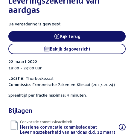
Leveringszekerheid van
aardgas
De vergadering is
geweest
Kijk terug
Bekijk dagoverzicht
22 maart 2022
18:00 - 23:00 uur
Locatie:
Thorbeckezaal
Commissie:
Economische Zaken en Klimaat (2017-2024)
Spreektijd per fractie maximaal 5 minuten.
Bijlagen
Convocatie commissieactiviteit
Download
Herziene convocatie commissiedebat
bestand:
Leveringszekerheid van aardgas d.d. 22 maart