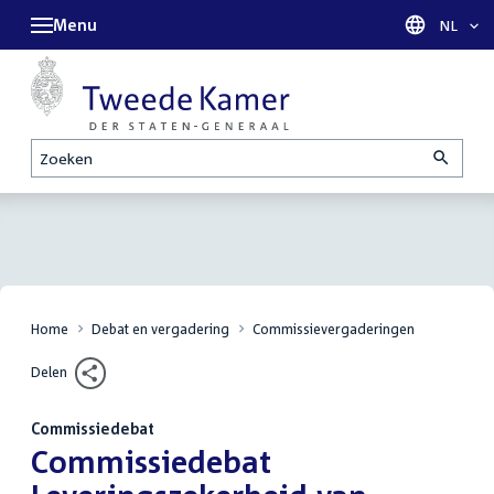
Menu
Taal sel
NL
Zoeken
Home
Debat en vergadering
Commissievergaderingen
Delen
Commissiedebat
:
Commissiedebat