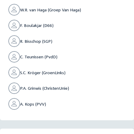
W.R. van Haga (Groep Van Haga)
F. Boulakjar (D66)
R. Bisschop (SGP)
C. Teunissen (PvdD)
S.C. Kröger (GroenLinks)
P.A. Grinwis (ChristenUnie)
A. Kops (PVV)