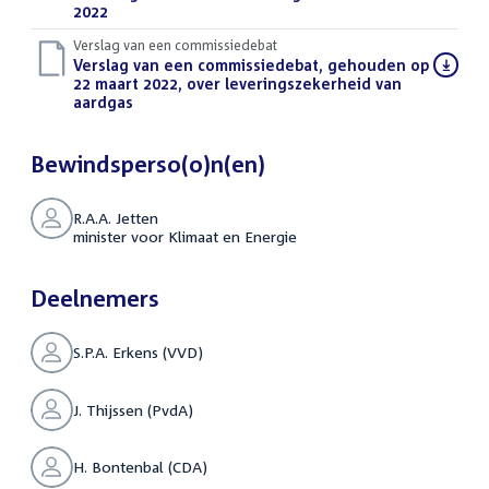
2022
(PDF)
Verslag van een commissiedebat
Download
Verslag van een commissiedebat, gehouden op
bestand:
22 maart 2022, over leveringszekerheid van
aardgas
(PDF)
Bewindsperso(o)n(en)
R.A.A. Jetten
minister voor Klimaat en Energie
Deelnemers
S.P.A. Erkens (VVD)
J. Thijssen (PvdA)
H. Bontenbal (CDA)