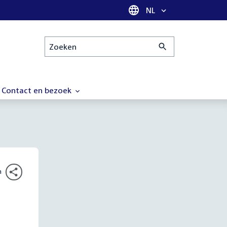
Taal selectie
NL
Zoeken
Contact en bezoek
n