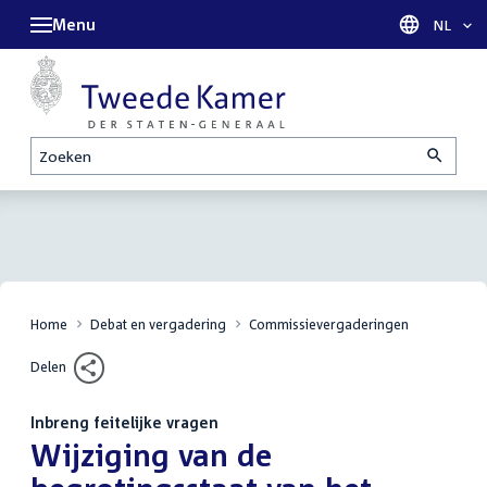
Menu
Taal sel
NL
Zoeken
Home
Debat en vergadering
Commissievergaderingen
Delen
Inbreng feitelijke vragen
:
Wijziging van de