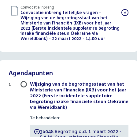
Convocatie inbreng
Download
Convocatie inbreng feitelijke vragen -
bestand:
Wijziging van de begrotingsstaat van het
Ministerie van Financiën (IXB) voor het jaar
2022 (Eerste incidentele suppletoire begroting
inzake financiële steun Oekraïne via
Wereldbank) - 22 maart 2022 - 14.00 uur
(PDF)
Agendapunten
Wijziging van de begrotingsstaat van het
1
Ministerie van Financiën (IXB) voor het jaar
2022 (Eerste incidentele suppletoire
begroting inzake financiële steun Oekraïne
via Wereldbank)
Te behandelen:
36048 Begroting d.d. 1 maart 2022 -
-
S.A.M. Kaag, minister van Financiën