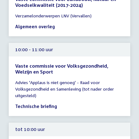
Voedselkwaliteit (2017-2024)
Tijd
Verzamelonderwerpen LNV (Vervallen)
vergadering
10:00
Algemeen overleg
-
14:00
uur
10:00 - 11:00 uur
Vaste commissie voor Volksgezondheid,
Welzijn en Sport
Tijd
Advies 'Applaus is niet genoeg' - Raad voor
vergadering
Volksgezondheid en Samenleving (tot nader order
10:00
uitgesteld)
-
11:00
Technische briefing
uur
tot 10:00 uur