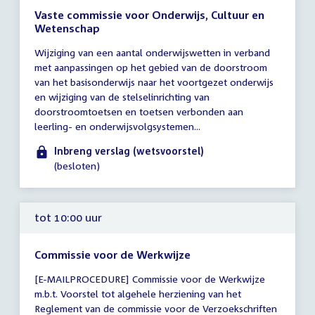
Vaste commissie voor Onderwijs, Cultuur en
Wetenschap
Tijd
Wijziging van een aantal onderwijswetten in verband
vergadering
met aanpassingen op het gebied van de doorstroom
tot
van het basisonderwijs naar het voortgezet onderwijs
10:00
en wijziging van de stelselinrichting van
uur
doorstroomtoetsen en toetsen verbonden aan
leerling- en onderwijsvolgsystemen...
Inbreng verslag (wetsvoorstel)
(besloten)
tot 10:00 uur
Commissie voor de Werkwijze
Tijd
[E-MAILPROCEDURE] Commissie voor de Werkwijze
vergadering
m.b.t. Voorstel tot algehele herziening van het
tot
Reglement van de commissie voor de Verzoekschriften
10:00