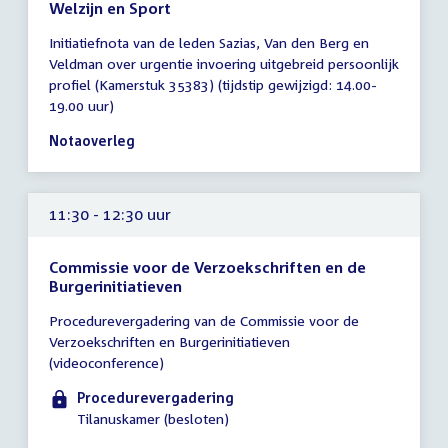
Welzijn en Sport
Tijd
Initiatiefnota van de leden Sazias, Van den Berg en
vergadering
Veldman over urgentie invoering uitgebreid persoonlijk
11:00
profiel (Kamerstuk 35383) (tijdstip gewijzigd: 14.00-
-
19.00 uur)
16:00
uur
Notaoverleg
11:30 - 12:30 uur
Commissie voor de Verzoekschriften en de
Burgerinitiatieven
Tijd
Procedurevergadering van de Commissie voor de
vergadering
Verzoekschriften en Burgerinitiatieven
11:30
(videoconference)
-
12:30
Procedurevergadering
uur
Tilanuskamer (besloten)