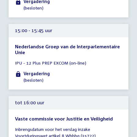
Vergadering
16:00
(besloten)
uur
15:00 - 15:45 uur
Nederlandse Groep van de Interparlementaire
Unie
Tijd
IPU - 12 Plus PREP EXCOM (on-line)
vergadering
15:00
Vergadering
-
(besloten)
15:45
uur
tot 16:00 uur
Vaste commissie voor Justitie en Veiligheid
Tijd
Inbrengsdatum voor het verslag inzake
vergadering
Voortduringswet artikel 8 Wbbbg (35722)