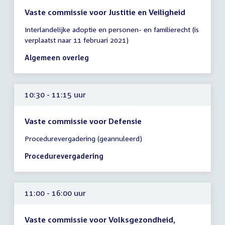
Vaste commissie voor Justitie en Veiligheid
Tijd
Interlandelijke adoptie en personen- en familierecht (is
vergadering
verplaatst naar 11 februari 2021)
10:00
-
Algemeen overleg
13:00
uur
10:30 - 11:15 uur
Vaste commissie voor Defensie
Tijd
Procedurevergadering (geannuleerd)
vergadering
10:30
Procedurevergadering
-
11:15
uur
11:00 - 16:00 uur
Vaste commissie voor Volksgezondheid,