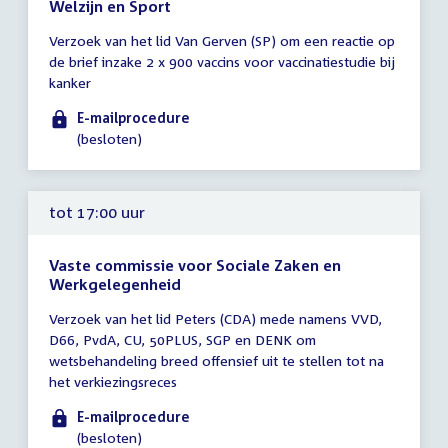
Welzijn en Sport
Tijd
Verzoek van het lid Van Gerven (SP) om een reactie op
vergadering
de brief inzake 2 x 900 vaccins voor vaccinatiestudie bij
tot
kanker
17:00
uur
E-mailprocedure
(besloten)
tot 17:00 uur
Vaste commissie voor Sociale Zaken en
Werkgelegenheid
Tijd
Verzoek van het lid Peters (CDA) mede namens VVD,
vergadering
D66, PvdA, CU, 50PLUS, SGP en DENK om
tot
wetsbehandeling breed offensief uit te stellen tot na
17:00
het verkiezingsreces
uur
E-mailprocedure
(besloten)