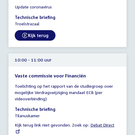
Tijd
Update coronavirus
vergadering
09:00
Technische briefing
-
Troelstrazaal
10:30
uur
Kijk terug
External link:
10:00 - 11:00 uur
Vaste commissie voor Financiën
Tijd
Toelichting op het rapport van de studiegroep over
vergadering
mogelijke Verdragswijziging mandaat ECB (per
10:00
videoverbinding)
-
11:00
Technische briefing
uur
Tilanuskamer
Kijk terug link niet gevonden. Zoek op:
External
Debat Direct
link: