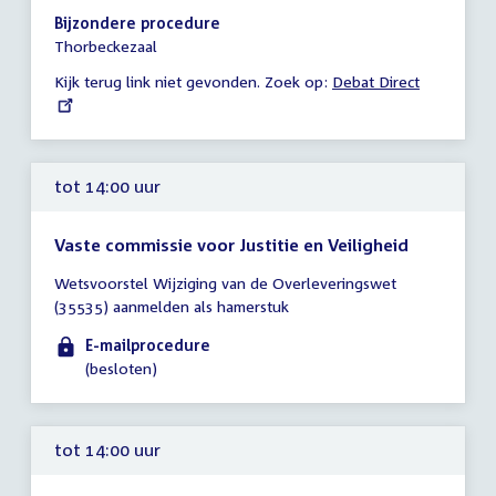
14:00
Bijzondere procedure
-
Thorbeckezaal
14:45
Kijk terug link niet gevonden. Zoek op:
External
Debat Direct
uur
link:
tot 14:00 uur
Vaste commissie voor Justitie en Veiligheid
Tijd
Wetsvoorstel Wijziging van de Overleveringswet
vergadering
(35535) aanmelden als hamerstuk
tot
14:00
E-mailprocedure
uur
(besloten)
tot 14:00 uur