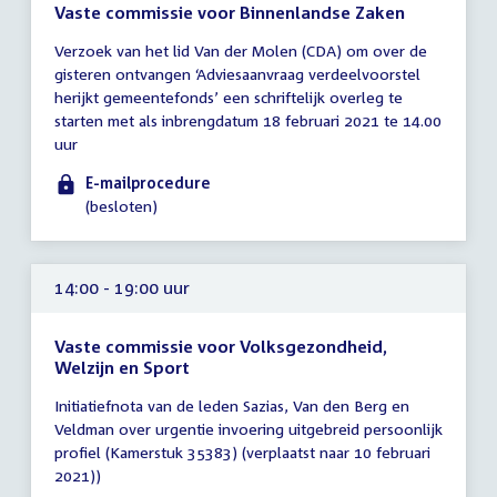
Vaste commissie voor Binnenlandse Zaken
Tijd
Verzoek van het lid Van der Molen (CDA) om over de
vergadering
gisteren ontvangen ‘Adviesaanvraag verdeelvoorstel
tot
herijkt gemeentefonds’ een schriftelijk overleg te
14:00
starten met als inbrengdatum 18 februari 2021 te 14.00
uur
uur
E-mailprocedure
(besloten)
14:00 - 19:00 uur
Vaste commissie voor Volksgezondheid,
Welzijn en Sport
Tijd
Initiatiefnota van de leden Sazias, Van den Berg en
vergadering
Veldman over urgentie invoering uitgebreid persoonlijk
14:00
profiel (Kamerstuk 35383) (verplaatst naar 10 februari
-
2021))
19:00