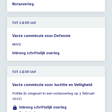
uur
Notaoverleg
tot 14:00 uur
Vaste commissie voor Defensie
Tijd
MIVD
vergadering
tot
Inbreng schriftelijk overleg
14:00
uur
tot 14:00 uur
Vaste commissie voor Justitie en Veiligheid
Tijd
Politie (is omgezet in een notaoverleg op 3 februari
vergadering
2021)
tot
14:00
Inbreng schriftelijk overleg
uur