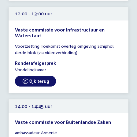
12:00 - 13:00 uur
Vaste commissie voor Infrastructuur en
Waterstaat
Tijd
Voortzetting Toekomst overleg omgeving Schiphol
vergadering
derde blok (via videoverbinding)
12:00
-
Rondetafelgesprek
13:00
Vondelingkamer
uur
Kijk terug
External link:
14:00 - 14:45 uur
Vaste commissie voor Buitenlandse Zaken
Tijd
ambassadeur Armenië
vergadering