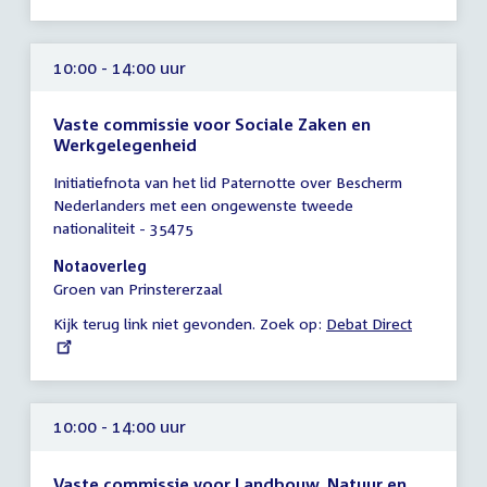
10:00 - 14:00 uur
Vaste commissie voor Sociale Zaken en
Werkgelegenheid
Tijd
Initiatiefnota van het lid Paternotte over Bescherm
vergadering
Nederlanders met een ongewenste tweede
10:00
nationaliteit - 35475
-
14:00
Notaoverleg
uur
Groen van Prinstererzaal
Kijk terug link niet gevonden. Zoek op:
External
Debat Direct
link:
10:00 - 14:00 uur
Vaste commissie voor Landbouw, Natuur en