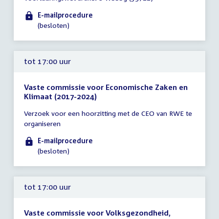
tot
16:00
E-mailprocedure
uur
(besloten)
tot 17:00 uur
Vaste commissie voor Economische Zaken en
Klimaat (2017-2024)
Tijd
Verzoek voor een hoorzitting met de CEO van RWE te
vergadering
organiseren
tot
17:00
E-mailprocedure
uur
(besloten)
tot 17:00 uur
Vaste commissie voor Volksgezondheid,