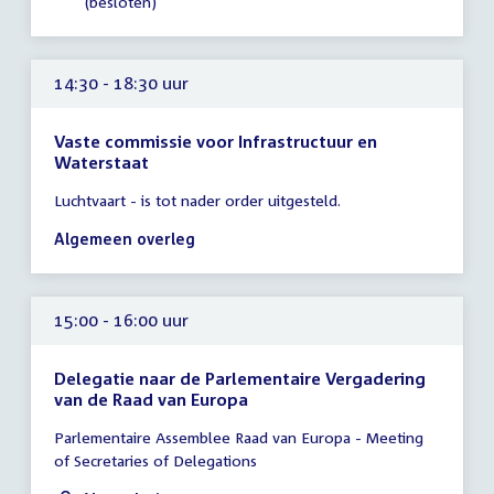
(besloten)
14:30 - 18:30 uur
Vaste commissie voor Infrastructuur en
Waterstaat
Tijd
Luchtvaart - is tot nader order uitgesteld.
vergadering
14:30
Algemeen overleg
-
18:30
uur
15:00 - 16:00 uur
Delegatie naar de Parlementaire Vergadering
van de Raad van Europa
Tijd
Parlementaire Assemblee Raad van Europa - Meeting
vergadering
of Secretaries of Delegations
15:00
-