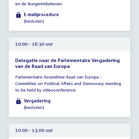
en de Burgerinitiatieven
uur
E-mailprocedure
(besloten)
10:00 - 16:30 uur
Delegatie naar de Parlementaire Vergadering
van de Raad van Europa
Tijd
Parlementaire Assemblee Raad van Europa -
vergadering
Committee on Political Affairs and Democracy meeting
10:00
to be held by videoconference
-
16:30
Vergadering
uur
(besloten)
10:00 - 13:00 uur