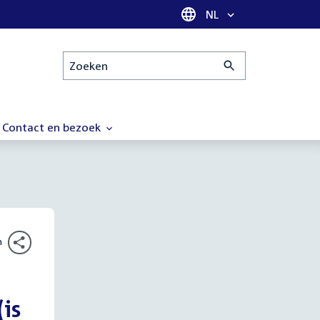
Taal selectie
NL
Zoeken
Contact en bezoek
n
is