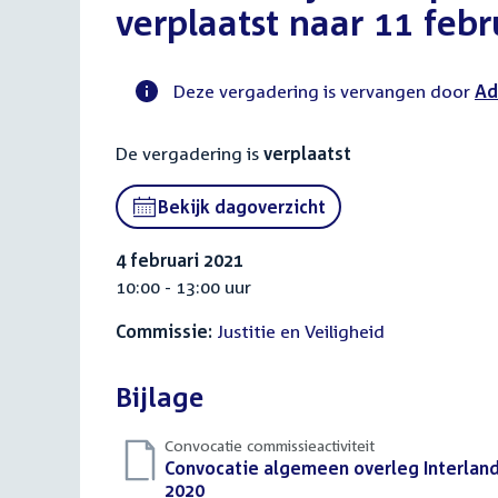
verplaatst naar 11 febr
Deze vergadering is vervangen door
Ad
Voortgangsstatus
De vergadering is
verplaatst
commissie
activiteit
Bekijk dagoverzicht
4 februari 2021
10:00 - 13:00 uur
Commissie:
Justitie en Veiligheid
Bijlage
Convocatie commissieactiviteit
Download
Convocatie algemeen overleg Interlande
bestand:
2020
(PDF)