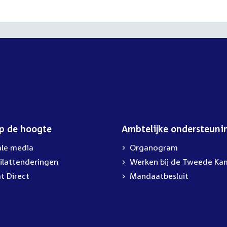
op de hoogte
Ambtelijke ondersteuni
ale media
Organogram
ilattenderingen
External
Werken bij de Tweede Ka
link:
t Direct
Mandaatbesluit