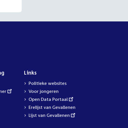
ng
Links
Politieke websites
mer
Voor jongeren
External
Open Data Portaal
link:
Erelijst van Gevallenen
External
Lijst van Gevallenen
link: