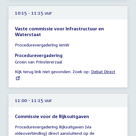
10:15 - 11:15 uur
Vaste commissie voor Infrastructuur en
Waterstaat
Tijd
Procedurevergadering IenW
vergadering
10:15
Procedurevergadering
-
Groen van Prinstererzaal
11:15
Kijk terug link niet gevonden. Zoek op:
External
Debat Direct
uur
link:
11:00 - 11:15 uur
Commissie voor de Rijksuitgaven
Tijd
Procedurevergadering Rijksuitgaven (via
vergadering
videoverbinding) direct aansluitend op de
11:00