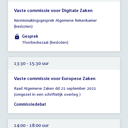
Vaste commissie voor Digitale Zaken
Tijd
Kennismakingsgesprek Algemene Rekenkamer
vergadering
(besloten)
13:30
-
Gesprek
14:30
Thorbeckezaal (besloten)
uur
13:30 - 15:30 uur
Vaste commissie voor Europese Zaken
Tijd
Raad Algemene Zaken dd 21 september 2021
vergadering
(omgezet in een schriftelijk overleg )
13:30
-
Commissiedebat
15:30
uur
14:00 - 18:00 uur