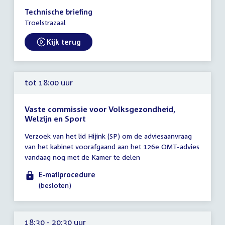
17:30
Technische briefing
-
Troelstrazaal
19:30
uur
Kijk terug
External link:
tot 18:00 uur
Vaste commissie voor Volksgezondheid,
Welzijn en Sport
Tijd
Verzoek van het lid Hijink (SP) om de adviesaanvraag
vergadering
van het kabinet voorafgaand aan het 126e OMT-advies
tot
vandaag nog met de Kamer te delen
18:00
uur
E-mailprocedure
(besloten)
18:30 - 20:30 uur