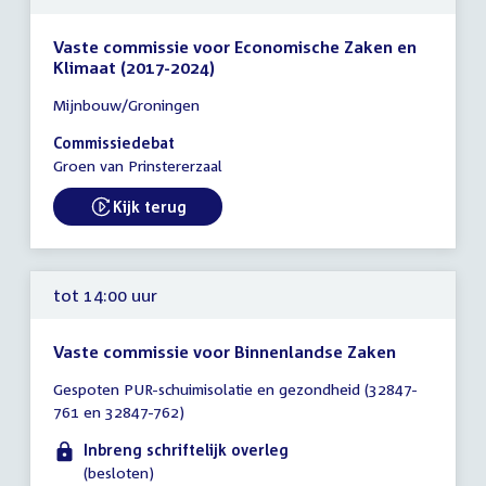
Vaste commissie voor Economische Zaken en
Klimaat (2017-2024)
Tijd
Mijnbouw/Groningen
vergadering
14:00
Commissiedebat
-
Groen van Prinstererzaal
18:00
uur
Kijk terug
External link:
tot 14:00 uur
Vaste commissie voor Binnenlandse Zaken
Tijd
Gespoten PUR-schuimisolatie en gezondheid (32847-
vergadering
761 en 32847-762)
tot
14:00
Inbreng schriftelijk overleg
uur
(besloten)