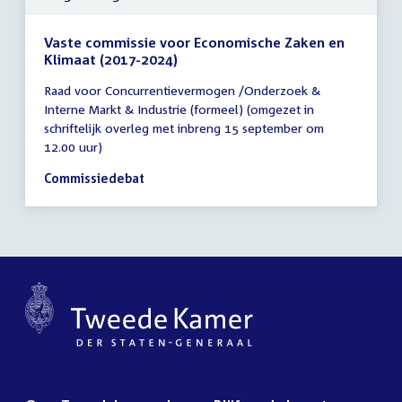
Vaste commissie voor Economische Zaken en
Klimaat (2017-2024)
Tijd
Raad voor Concurrentievermogen /Onderzoek &
vergadering
Interne Markt & Industrie (formeel) (omgezet in
18:30
schriftelijk overleg met inbreng 15 september om
-
12.00 uur)
20:30
uur
Commissiedebat