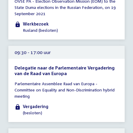
OVSE PA - Election Observation Mission (EOM) to the
vergadering
State Duma elections in the Russian Federation, on 19
09:00
September 2021
-
23:59
Werkbezoek
uur
Rusland (besloten)
09:30 - 17:00 uur
Delegatie naar de Parlementaire Vergadering
van de Raad van Europa
Tijd
Parlementaire Assemblee Raad van Europa -
vergadering
Committee on Equality and Non-Discrimination hybrid
09:30
meeting
-
17:00
Vergadering
uur
(besloten)