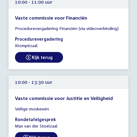
10:00 - 11:00 uur
Vaste commissie voor Financiën
Tijd
Procedurevergadering Financiën (via videoverbinding)
vergadering
10:00
Procedurevergadering
-
Klompézaal
11:00
uur
Kijk terug
External link:
10:00 - 13:30 uur
Vaste commissie voor Justitie en Veiligheid
Tijd
Veilige moskeeën
vergadering
10:00
Rondetafelgesprek
-
Max van der Stoelzaal
13:30
uur