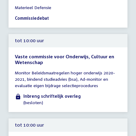
Tijd
Materieel Defensie
vergadering
10:00
Commissiedebat
-
13:00
uur
tot 10:00 uur
Vaste commissie voor Onderwijs, Cultuur en
Wetenschap
Tijd
Monitor Beleidsmaatregelen hoger onderwijs 2020-
vergadering
2021, bindend studieadvies (bsa), Ad-monitor en
tot
evaluatie eigen bijdrage selectieprocedures
10:00
uur
Inbreng schriftelijk overleg
(besloten)
tot 10:00 uur