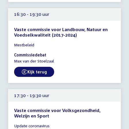
16:30 - 19:30 uur
Vaste commissie voor Landbouw, Natuur en
Voedselkwaliteit (2017-2024)
Tijd
Mestbeleid
vergadering
16:30
Commissiedebat
-
Max van der Stoelzaal
19:30
uur
Kijk terug
External link:
17:30 - 19:30 uur
Vaste commissie voor Volksgezondheid,
Welzijn en Sport
Tijd
Update coronavirus
vergadering