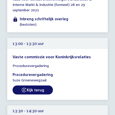
vergadering
Interne Markt & Industrie (formeel) 28 en 29
tot
september 2021
12:00
uur
Inbreng schriftelijk overleg
(besloten)
13:00 - 13:30 uur
Vaste commissie voor Koninkrijksrelaties
Tijd
Procedurevergadering
vergadering
13:00
Procedurevergadering
-
Suze Groenewegzaal
13:30
uur
Kijk terug
External link:
13:30 - 14:30 uur