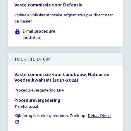
Vaste commissie voor Defensie
Tijd
Stukken Volkskrant inzake Afghanistan per direct naar
vergadering
de Kamer
tot
10:00
E-mailprocedure
uur
(besloten)
10:15 - 11:15 uur
Vaste commissie voor Landbouw, Natuur en
Voedselkwaliteit (2017-2024)
Tijd
Procedurevergadering LNV
vergadering
10:15
Procedurevergadering
-
Troelstrazaal
11:15
Kijk terug link niet gevonden. Zoek op:
External
Debat Direct
uur
link: