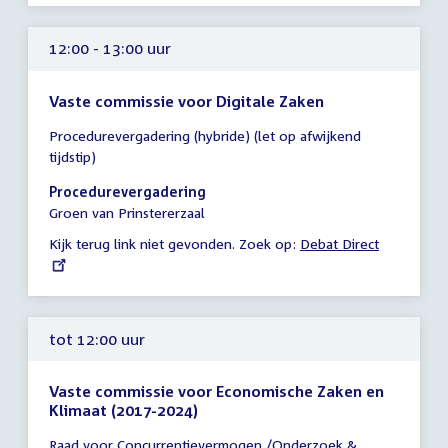
12:00 - 13:00 uur
Vaste commissie voor Digitale Zaken
Tijd
Procedurevergadering (hybride) (let op afwijkend
vergadering
tijdstip)
12:00
-
Procedurevergadering
13:00
Groen van Prinstererzaal
uur
Kijk terug link niet gevonden. Zoek op:
External
Debat Direct
link:
tot 12:00 uur
Vaste commissie voor Economische Zaken en
Klimaat (2017-2024)
Tijd
Raad voor Concurrentievermogen /Onderzoek &