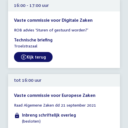
16:00 - 17:00 uur
Vaste commissie voor Digitale Zaken
Tijd
ROB advies ‘Sturen of gestuurd worden?’
vergadering
16:00
Technische briefing
-
Troelstrazaal
17:00
uur
Kijk terug
External link:
tot 16:00 uur
Vaste commissie voor Europese Zaken
Tijd
Raad Algemene Zaken dd 21 september 2021
vergadering
tot
Inbreng schriftelijk overleg
16:00
(besloten)
uur