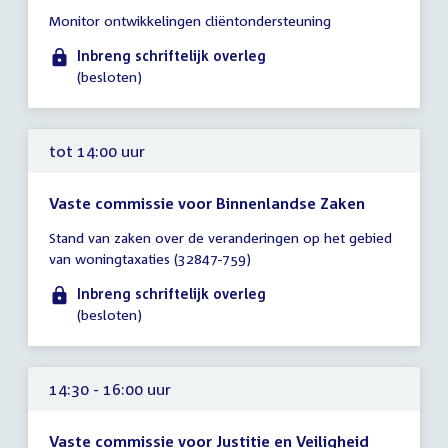
Tijd
Monitor ontwikkelingen cliëntondersteuning
vergadering
tot
Inbreng schriftelijk overleg
14:00
(besloten)
uur
tot 14:00 uur
Vaste commissie voor Binnenlandse Zaken
Tijd
Stand van zaken over de veranderingen op het gebied
vergadering
van woningtaxaties (32847-759)
tot
14:00
Inbreng schriftelijk overleg
uur
(besloten)
14:30 - 16:00 uur
Vaste commissie voor Justitie en Veiligheid