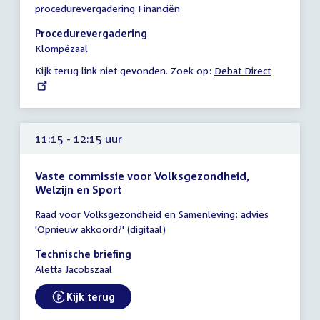
procedurevergadering Financiën
-
11:15
Procedurevergadering
uur
Klompézaal
Kijk terug link niet gevonden. Zoek op:
External
Debat Direct
link:
11:15 - 12:15 uur
Vaste commissie voor Volksgezondheid,
Welzijn en Sport
Tijd
Raad voor Volksgezondheid en Samenleving: advies
vergadering
'Opnieuw akkoord?' (digitaal)
11:15
-
Technische briefing
12:15
Aletta Jacobszaal
uur
Kijk terug
External link: