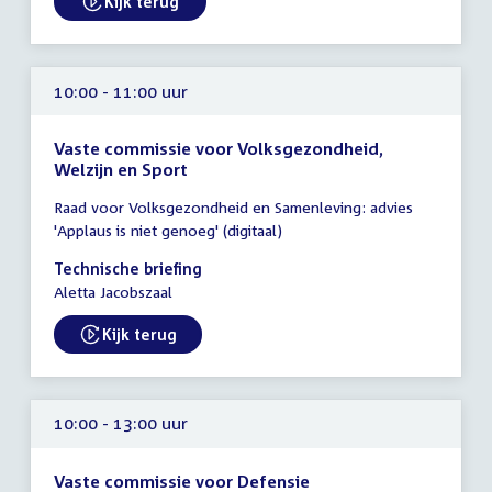
Kijk terug
External link:
10:00 - 11:00 uur
Vaste commissie voor Volksgezondheid,
Welzijn en Sport
Tijd
Raad voor Volksgezondheid en Samenleving: advies
vergadering
'Applaus is niet genoeg' (digitaal)
10:00
-
Technische briefing
11:00
Aletta Jacobszaal
uur
Kijk terug
External link:
10:00 - 13:00 uur
Vaste commissie voor Defensie