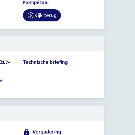
Klompézaal
Kijk terug
External link:
017-
Technische briefing
ie
Vergadering