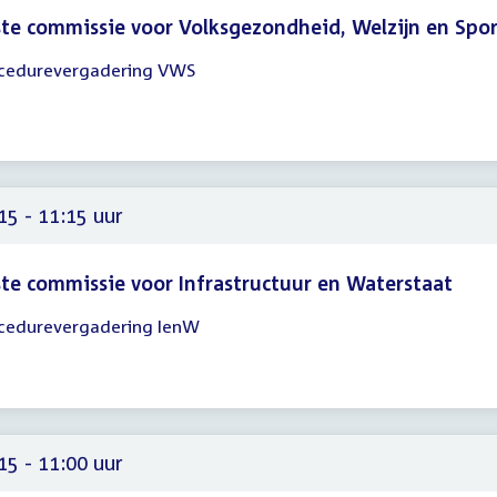
te commissie voor Volksgezondheid, Welzijn en Spo
cedurevergadering VWS
gadering
15
30
15 - 11:15 uur
te commissie voor Infrastructuur en Waterstaat
cedurevergadering IenW
gadering
15
15
15 - 11:00 uur