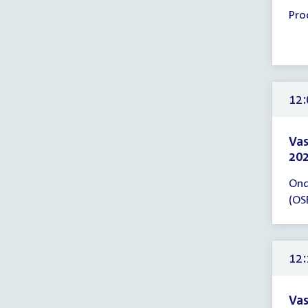
Tijd
Pro
ver
11:
-
12:
uur
12:
Vas
202
Tijd
Ond
ver
(OS
12:
-
13:
uur
12:
Vas