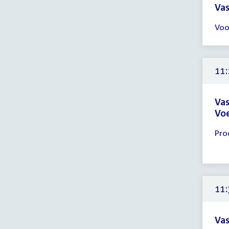
Vas
Tijd
Voo
ver
11:
-
11:
11:
uur
Vas
Voe
Tijd
Pro
ver
11:
-
12:
uur
11:
Vas