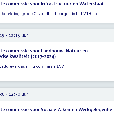
te commissie voor Infrastructuur en Waterstaat
rbereidingsgroep Gezondheid borgen in het VTH-stelsel
gadering
15
45
15 - 12:15 uur
te commissie voor Landbouw, Natuur en
dselkwaliteit (2017-2024)
cedurevergadering commissie LNV
gadering
15
15
30 - 12:30 uur
te commissie voor Sociale Zaken en Werkgelegenhe