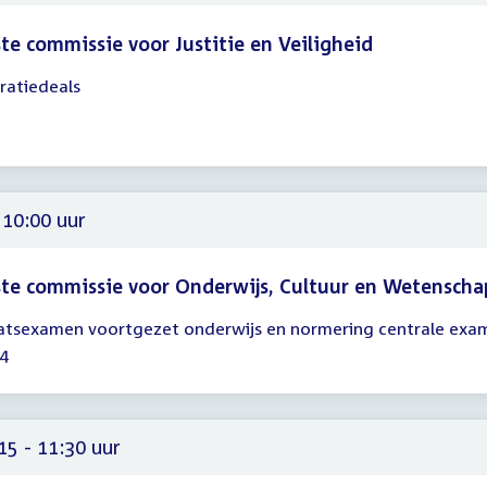
te commissie voor Justitie en Veiligheid
ratiedeals
gadering
00
00
 10:00 uur
te commissie voor Onderwijs, Cultuur en Wetenscha
atsexamen voortgezet onderwijs en normering centrale exa
gadering
4
00
15 - 11:30 uur