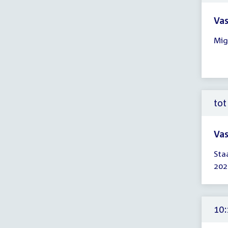
Vas
Tijd
Mig
ver
10:
-
13:
uur
tot
Vas
Tijd
Sta
ver
202
tot
10:
uur
10: