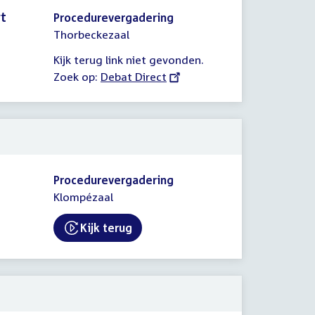
rt
Procedurevergadering
Thorbeckezaal
Kijk terug link niet gevonden.
Zoek op:
External
Debat Direct
link:
Procedurevergadering
Klompézaal
Kijk terug
External link: