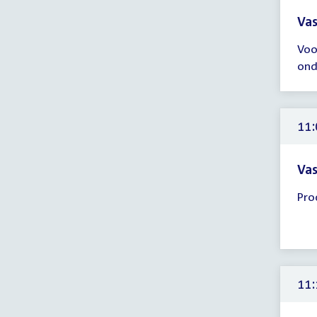
Vas
Tijd
Voo
ver
ond
10:
-
11:
uur
11:
Vas
Tijd
Pro
ver
11:
-
12:
uur
11: