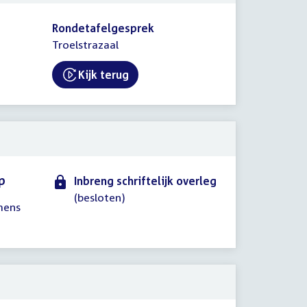
Rondetafelgesprek
Troelstrazaal
Kijk terug
External link:
p
Inbreng schriftelijk overleg
(besloten)
mens