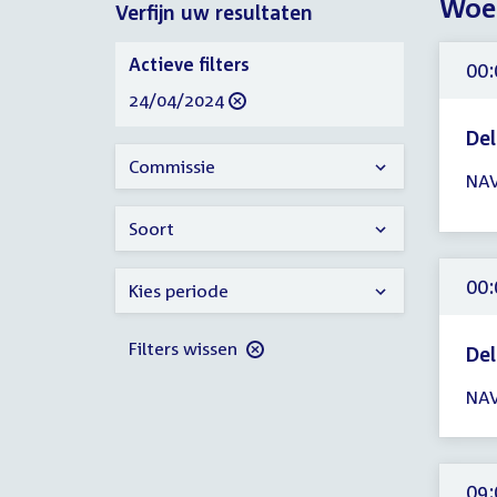
Woen
Verfijn uw resultaten
2024
Verfijn
Actieve filters
00:
uw
verwijder
24/04/2024
resultaten
filter
De
Tijd
Commissie
NAV
ver
00:
Soort
-
23:
00:
Kies periode
uur
Filters wissen
De
Tijd
NAV
ver
00:
-
17:
09: