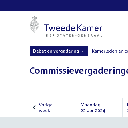
Debat en vergadering
Kamerleden en 
Commissievergadering
Vorige
Maandag
week
22 apr 2024
Vorige
Maandag
week
22
april