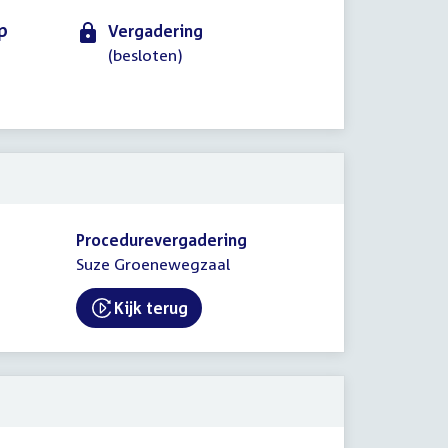
p
Vergadering
(besloten)
Procedurevergadering
Suze Groenewegzaal
Kijk terug
External link: