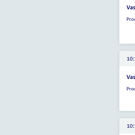
Vas
Tijd
Pro
ver
10:
-
11:
uur
10:
Vas
Tijd
Pro
ver
10:
-
11:
uur
10: