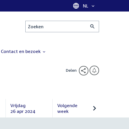
Taal selectie
NL
Zoeken
Contact en bezoek
Delen
Vrijdag
Volgende
26 apr 2024
week
Vrijdag
Volgende
26
week
april