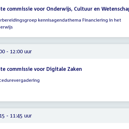
te commissie voor Onderwijs, Cultuur en Wetenscha
rbereidingsgroep kennisagendathema Financiering in het
gadering
erwijs
15
00
00 - 12:00 uur
te commissie voor Digitale Zaken
cedurevergadering
gadering
00
00
15 - 11:45 uur