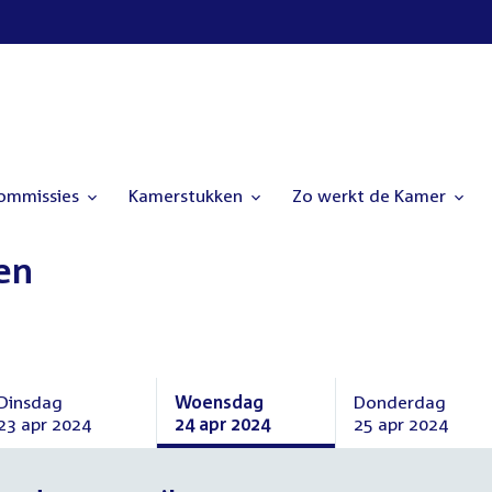
commissies
Kamerstukken
Zo werkt de Kamer
en
Dinsdag
Woensdag
Donderdag
23 apr 2024
24 apr 2024
25 apr 2024
Dinsdag
Woensdag
Donderdag
23
24
25
april
april
april