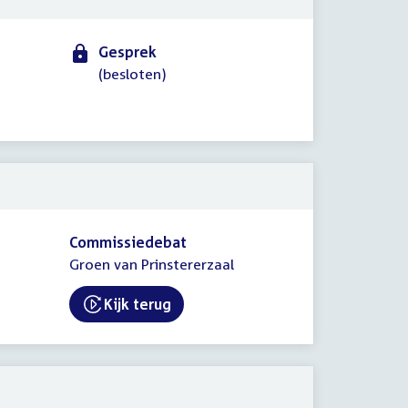
Gesprek
(besloten)
Commissiedebat
Groen van Prinstererzaal
Kijk terug
External link: