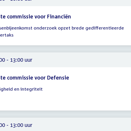
te commissie voor Financiën
senbijeenkomst onderzoek opzet brede gedifferentieerde
gadering
kertaks
00
00
00 - 13:00 uur
te commissie voor Defensie
igheid en integriteit
gadering
00
00
00 - 13:00 uur