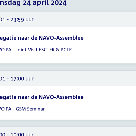
sdag 24 april 2024
2024
2024
2024
01 - 23:59 uur
legatie naar de NAVO-Assemblee
O PA - Joint Visit ESCTER & PCTR
gadering
01
59
01 - 17:00 uur
legatie naar de NAVO-Assemblee
O PA - GSM Seminar
gadering
01
00
00 - 10:00 uur