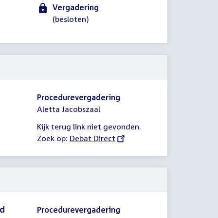
Vergadering
(besloten)
Procedurevergadering
Aletta Jacobszaal
Kijk terug link niet gevonden.
Zoek op:
External
Debat Direct
link:
id
Procedurevergadering