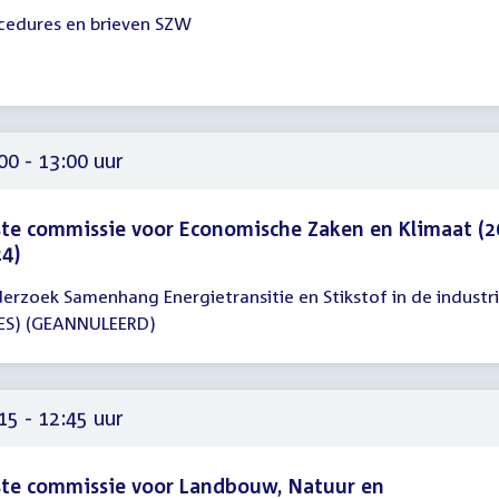
cedures en brieven SZW
gadering
30
30
00 - 13:00 uur
te commissie voor Economische Zaken en Klimaat (2
4)
erzoek Samenhang Energietransitie en Stikstof in de industr
gadering
ES) (GEANNULEERD)
00
00
15 - 12:45 uur
te commissie voor Landbouw, Natuur en