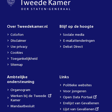
Over Tweedekamer.nl
Blijf op de hoogte
Colofon
Sociale media
Disclaimer
E-mailattenderingen
Uw privacy
Debat Direct
Cookies
Toegankelijkheid
Sitemap
Ambtelijke
Links
ondersteuning
Politieke websites
Organogram
Voor jongeren
External
Werken bij de Tweede
External
Open Data Portaal
link:
Kamer
link:
Erelijst van Gevallenen
Mandaatbesluit
External
Lijst van Gevallenen