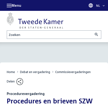
Menu
Taal sel
NL
Zoeken
Home
Debat en vergadering
Commissievergaderingen
Delen
Procedurevergadering
:
Procedures en brieven SZW