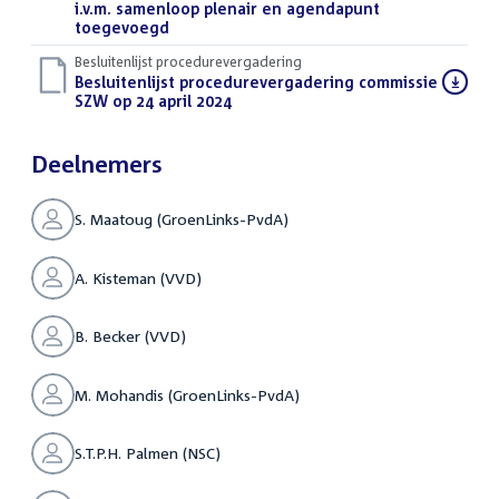
i.v.m. samenloop plenair en agendapunt
toegevoegd
(PDF)
Besluitenlijst procedurevergadering
Download
Besluitenlijst procedurevergadering commissie
bestand:
SZW op 24 april 2024
(PDF)
Deelnemers
S. Maatoug (GroenLinks-PvdA)
A. Kisteman (VVD)
B. Becker (VVD)
M. Mohandis (GroenLinks-PvdA)
S.T.P.H. Palmen (NSC)