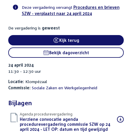
Deze vergadering vervangt
Procedures en brieven
SZW - verplaatst naar 24 april 2024
Voortgangsstatus
commissie
De vergadering is
geweest
activiteit
Kijk terug
External link:
Bekijk dagoverzicht
24 april 2024
11:30 - 12:30 uur
Locatie:
Klompézaal
Commissie:
Sociale Zaken en Werkgelegenheid
Bijlagen
Agenda procedurevergadering
Download
Herziene convocatie agenda
bestand:
procedurevergadering commissie SZW op 24
april 2024 - LET OP: datum en tijd gewijzigd