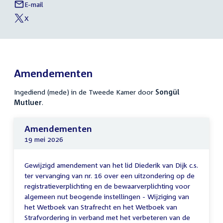
E-mail
Songül
Links
Mutluer
X
naar
External
van
link:
Songül
sociale
Mutluer
media
Amendementen
Ingediend (mede) in de Tweede Kamer door
Songül
Mutluer
.
Amendementen
19 mei 2026
Gewijzigd amendement van het lid Diederik van Dijk c.s.
ter vervanging van nr. 16 over een uitzondering op de
registratieverplichting en de bewaarverplichting voor
algemeen nut beogende instellingen - Wijziging van
het Wetboek van Strafrecht en het Wetboek van
Strafvordering in verband met het verbeteren van de