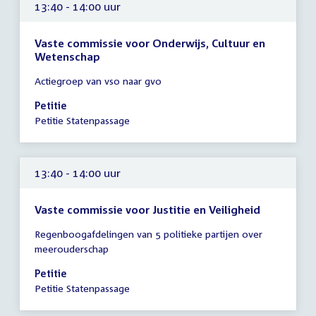
13:40 - 14:00 uur
Vaste commissie voor Onderwijs, Cultuur en
Wetenschap
Tijd
Actiegroep van vso naar gvo
vergadering
13:40
Petitie
-
Petitie Statenpassage
14:00
uur
13:40 - 14:00 uur
Vaste commissie voor Justitie en Veiligheid
Tijd
Regenboogafdelingen van 5 politieke partijen over
vergadering
meerouderschap
13:40
-
Petitie
14:00
Petitie Statenpassage
uur