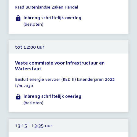
Tijd
Raad Buitenlandse Zaken Handel
vergadering
tot
Inbreng schriftelijk overleg
12:00
(besloten)
uur
tot 12:00 uur
Vaste commissie voor Infrastructuur en
Waterstaat
Tijd
Besluit energie vervoer (RED II) kalenderjaren 2022
vergadering
t/m 2030
tot
12:00
Inbreng schriftelijk overleg
uur
(besloten)
13:15 - 13:35 uur