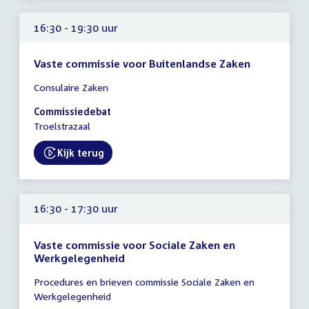
16:30 - 19:30 uur
Vaste commissie voor Buitenlandse Zaken
Tijd
Consulaire Zaken
vergadering
16:30
Commissiedebat
-
Troelstrazaal
19:30
uur
Kijk terug
External link:
16:30 - 17:30 uur
Vaste commissie voor Sociale Zaken en
Werkgelegenheid
Tijd
Procedures en brieven commissie Sociale Zaken en
vergadering
Werkgelegenheid
16:30