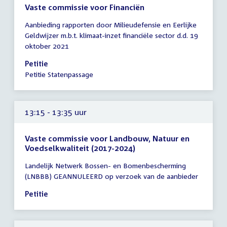
Vaste commissie voor Financiën
Tijd
Aanbieding rapporten door Milieudefensie en Eerlijke
vergadering
Geldwijzer m.b.t. klimaat-inzet financiële sector d.d. 19
13:15
oktober 2021
-
13:35
Petitie
uur
Petitie Statenpassage
13:15 - 13:35 uur
Vaste commissie voor Landbouw, Natuur en
Voedselkwaliteit (2017-2024)
Tijd
Landelijk Netwerk Bossen- en Bomenbescherming
vergadering
(LNBBB) GEANNULEERD op verzoek van de aanbieder
13:15
-
Petitie
13:35
uur