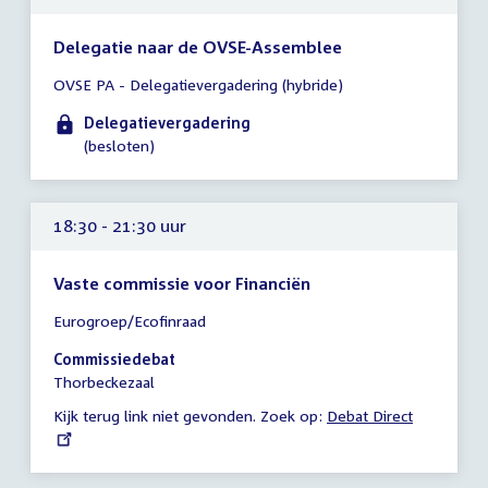
Delegatie naar de OVSE-Assemblee
Tijd
OVSE PA - Delegatievergadering (hybride)
vergadering
16:30
Delegatievergadering
-
(besloten)
17:30
uur
18:30 - 21:30 uur
Vaste commissie voor Financiën
Tijd
Eurogroep/Ecofinraad
vergadering
18:30
Commissiedebat
-
Thorbeckezaal
21:30
Kijk terug link niet gevonden. Zoek op:
External
Debat Direct
uur
link: