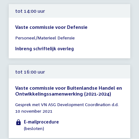
tot 14:00 uur
Vaste commissie voor Defensie
Tijd
Personeel/Materieel Defensie
vergadering
tot
Inbreng schriftelijk overleg
14:00
uur
tot 16:00 uur
Vaste commissie voor Buitenlandse Handel en
Ontwikkelingssamenwerking (2021-2024)
Tijd
Gesprek met VN ASG Development Coordination d.d.
vergadering
10 november 2021
tot
16:00
E-mailprocedure
uur
(besloten)