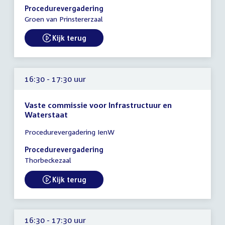
-
Procedurevergadering
17:30
Groen van Prinstererzaal
uur
Kijk terug
External link:
16:30 - 17:30 uur
Vaste commissie voor Infrastructuur en
Waterstaat
Tijd
Procedurevergadering IenW
vergadering
16:30
Procedurevergadering
-
Thorbeckezaal
17:30
uur
Kijk terug
External link:
16:30 - 17:30 uur