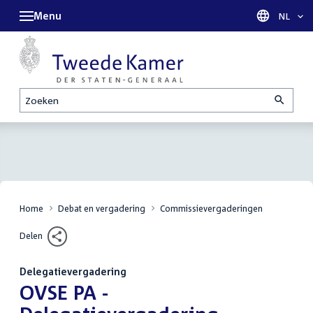
Menu
Taal sel
NL
Zoeken
Home
Debat en vergadering
Commissievergaderingen
Delen
Delegatievergadering
:
OVSE PA -