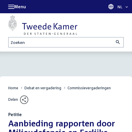
Menu
Taal sel
NL
Zoeken
Home
Debat en vergadering
Commissievergaderingen
Delen
Petitie
:
Aanbieding rapporten door