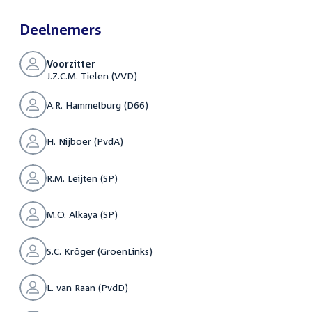
Deelnemers
Voorzitter
J.Z.C.M. Tielen (VVD)
A.R. Hammelburg (D66)
H. Nijboer (PvdA)
R.M. Leijten (SP)
M.Ö. Alkaya (SP)
S.C. Kröger (GroenLinks)
L. van Raan (PvdD)