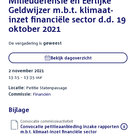
Milieudefensie en Eerlijke
Geldwijzer m.b.t. klimaat-
inzet financiële sector d.d. 19
oktober 2021
De vergadering is
geweest
Bekijk dagoverzicht
2 november 2021
13:15 - 13:35 uur
Locatie:
Petitie Statenpassage
Commissie:
Financiën
Bijlage
Convocatie commissieactiviteit
Download
Convocatie petitieaanbieding inzake rapporten
bestand:
m.b.t. klimaat-inzet financiële sector
(PDF)