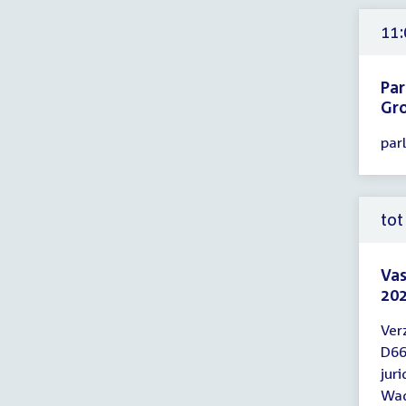
11:
11:
uur
Pa
Gr
Tijd
par
ver
11:
-
14:
tot
uur
Vas
202
Tijd
Ver
ver
D66
tot
jur
12:
Wa
uur