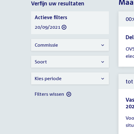
Maa
Verfijn uw resultaten
2021
Verfijn
Actieve filters
00:
uw
verwijder
20/09/2021
resultaten
filter
Del
Tijd
Commissie
OVS
ver
ele
00:
Soort
-
18:
Kies periode
uur
tot
Filters wissen
Vas
202
Tijd
Voo
ver
sit
tot