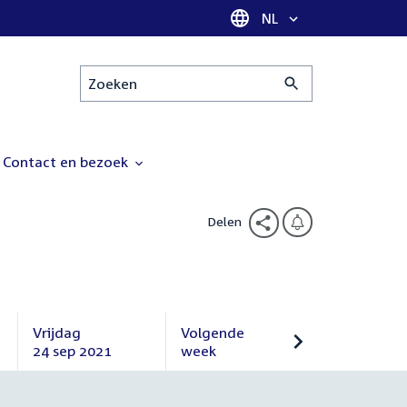
Taal selectie
NL
Zoeken
Contact en bezoek
Delen
Vrijdag
Volgende
24 sep 2021
week
Vrijdag
Volgende
24
week
september