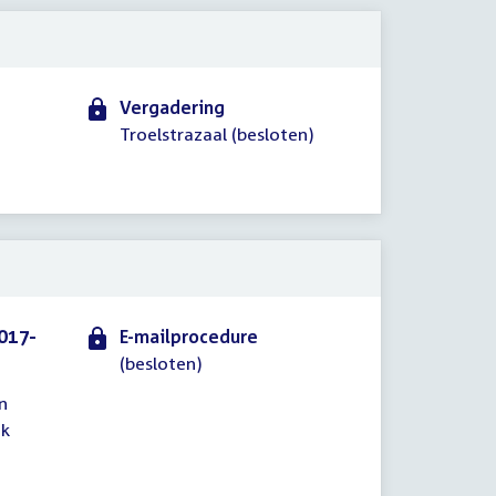
Vergadering
Troelstrazaal (besloten)
017-
E-mailprocedure
(besloten)
n
jk