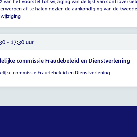
2 van het voorstel tot wijziging van de lijst van controversiël
erwerpen af te halen gezien de aankondiging van de tweed
00
 wijziging
30 - 17:30 uur
delijke commissie Fraudebeleid en Dienstverlening
delijke commissie Fraudebeleid en Dienstverlening
gadering
30
30