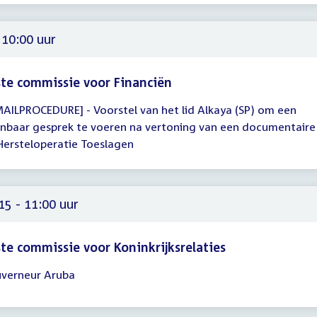
00
 10:00 uur
te commissie voor Financiën
MAILPROCEDURE] - Voorstel van het lid Alkaya (SP) om een
gadering
nbaar gesprek te voeren na vertoning van een documentaire
Hersteloperatie Toeslagen
00
15 - 11:00 uur
te commissie voor Koninkrijksrelaties
verneur Aruba
gadering
15