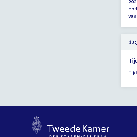
202
tot
ond
12:
van
uur
12:
Tij
Tijd
Tij
ver
12:
-
17:
uur