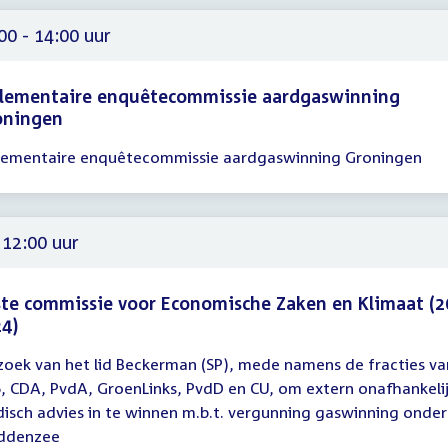
00
00 - 14:00 uur
rlementaire enquêtecommissie aardgaswinning
oningen
lementaire enquêtecommissie aardgaswinning Groningen
gadering
00
00
 12:00 uur
te commissie voor Economische Zaken en Klimaat (2
4)
zoek van het lid Beckerman (SP), mede namens de fracties va
gadering
, CDA, PvdA, GroenLinks, PvdD en CU, om extern onafhankeli
idisch advies in te winnen m.b.t. vergunning gaswinning onder
00
ddenzee