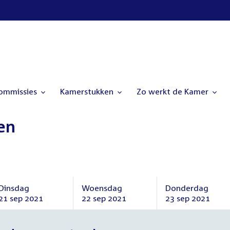
commissies
Kamerstukken
Zo werkt de Kamer
en
Dinsdag
Woensdag
Donderdag
21 sep 2021
22 sep 2021
23 sep 2021
Dinsdag
Woensdag
Donderdag
21
22
23
september
september
september