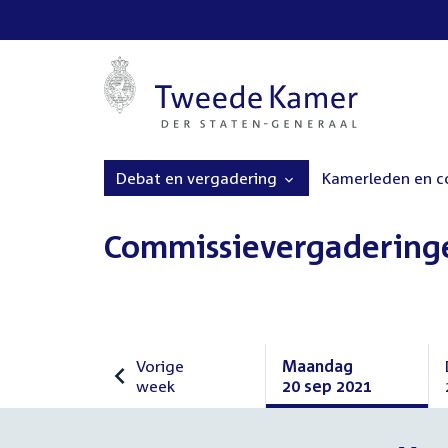
Debat en vergadering
Kamerleden en 
Commissievergadering
Vorige
Maandag
week
20 sep 2021
Vorige
Maandag
week
20
september