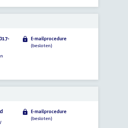
017-
E-mailprocedure
(besloten)
en
id
E-mailprocedure
(besloten)
W