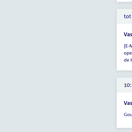
10:
uur
tot
Vas
Tijd
[E-
ver
ope
tot
de 
10:
uur
10:
Vas
Tijd
Gou
ver
10:
-