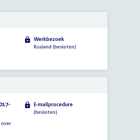
2021
Werkbezoek
Rusland (besloten)
a
017-
E-mailprocedure
(besloten)
 over