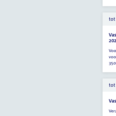
tot
Vas
202
Tijd
Voo
ver
voo
tot
350
12:
uur
tot
Vas
Tijd
Ver
ver