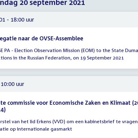
ndag 20 september 2021
2021
2021
2021
01 - 18:00 uur
egatie naar de OVSE-Assemblee
E PA - Election Observation Mission (EOM) to the State Dum
gadering
ctions in the Russian Federation, on 19 September 2021
01
00
 10:00 uur
te commissie voor Economische Zaken en Klimaat (2
4)
rstel van het lid Erkens (VVD) om een kabinetsbrief te vragen
gadering
uatie op internationale gasmarkt