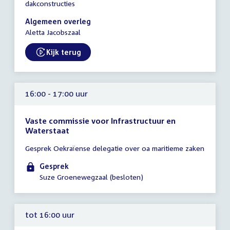
dakconstructies
16:00
-
Algemeen overleg
18:00
Aletta Jacobszaal
uur
Kijk terug
External link:
16:00 - 17:00 uur
Vaste commissie voor Infrastructuur en
Waterstaat
Tijd
Gesprek Oekraïense delegatie over oa maritieme zaken
vergadering
16:00
Gesprek
-
Suze Groenewegzaal (besloten)
17:00
uur
tot 16:00 uur