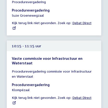
Procedurevergadering
vergadering
10:15
Procedurevergadering
-
Suze Groenewegzaal
11:30
Kijk terug link niet gevonden. Zoek op:
External
Debat Direct
uur
link:
10:15 - 11:15 uur
Vaste commissie voor Infrastructuur en
Waterstaat
Tijd
Procedurevergadering commissie voor Infrastructuur
vergadering
en Waterstaat
10:15
-
Procedurevergadering
11:15
Klompézaal
uur
Kijk terug link niet gevonden. Zoek op:
External
Debat Direct
link: