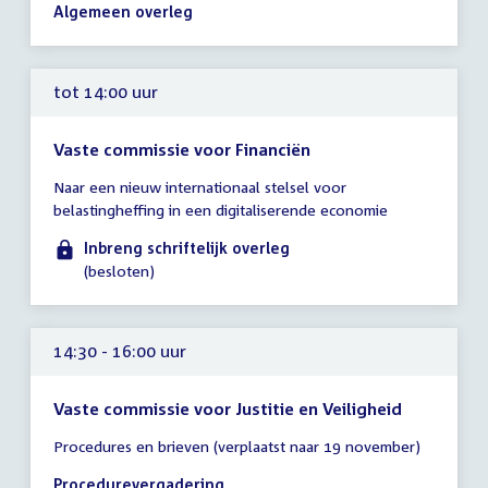
14:00
Algemeen overleg
-
16:30
uur
tot 14:00 uur
Vaste commissie voor Financiën
Tijd
Naar een nieuw internationaal stelsel voor
vergadering
belastingheffing in een digitaliserende economie
tot
14:00
Inbreng schriftelijk overleg
uur
(besloten)
14:30 - 16:00 uur
Vaste commissie voor Justitie en Veiligheid
Tijd
Procedures en brieven (verplaatst naar 19 november)
vergadering
14:30
Procedurevergadering