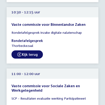
10:30 - 12:15 uur
Vaste commissie voor Binnenlandse Zaken
Tijd
Rondetafelgesprek inzake digitale nalatenschap
vergadering
10:30
Rondetafelgesprek
-
Thorbeckezaal
12:15
uur
Kijk terug
External link:
11:00 - 12:00 uur
Vaste commissie voor Sociale Zaken en
Werkgelegenheid
Tijd
SCP - Resultaten evaluatie werking Participatiewet
vergadering
11:00