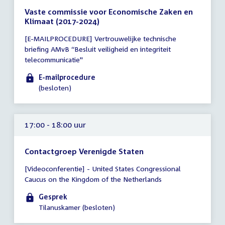
Vaste commissie voor Economische Zaken en
Klimaat (2017-2024)
Tijd
[E-MAILPROCEDURE] Vertrouwelijke technische
vergadering
briefing AMvB “Besluit veiligheid en integriteit
tot
telecommunicatie"
16:00
uur
E-mailprocedure
(besloten)
17:00 - 18:00 uur
Contactgroep Verenigde Staten
Tijd
[Videoconferentie] - United States Congressional
vergadering
Caucus on the Kingdom of the Netherlands
17:00
-
Gesprek
18:00
Tilanuskamer (besloten)
uur