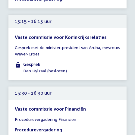
-
16:00
uur
15:15 - 16:15 uur
Vaste commissie voor Koninkrijksrelaties
Tijd
Gesprek met de minister-president van Aruba, mevrouw
vergadering
Wever-Croes
15:15
-
Gesprek
16:15
Den Uylzaal (besloten)
uur
15:30 - 16:30 uur
Vaste commissie voor Financiën
Tijd
Procedurevergadering Financiën
vergadering
15:30
Procedurevergadering
-