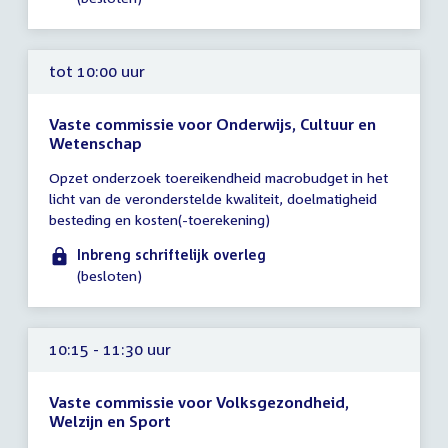
uur
tot 10:00 uur
Vaste commissie voor Onderwijs, Cultuur en
Wetenschap
Tijd
Opzet onderzoek toereikendheid macrobudget in het
vergadering
licht van de veronderstelde kwaliteit, doelmatigheid
tot
besteding en kosten(-toerekening)
10:00
uur
Inbreng schriftelijk overleg
(besloten)
10:15 - 11:30 uur
Vaste commissie voor Volksgezondheid,
Welzijn en Sport
Tijd