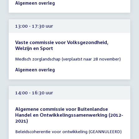
-
Algemeen overleg
17:00
uur
13:00 - 17:30 uur
Vaste commissie voor Volksgezondheid,
Welzijn en Sport
Tijd
Medisch zorglandschap (verplaatst naar 28 november)
vergadering
13:00
Algemeen overleg
-
17:30
uur
14:00 - 16:30 uur
Algemene commissie voor Buitenlandse
Handel en Ontwikkelingssamenwerking (2012-
2021)
Tijd
Beleidscoherentie voor ontwikkeling (GEANNULEERD)
vergadering