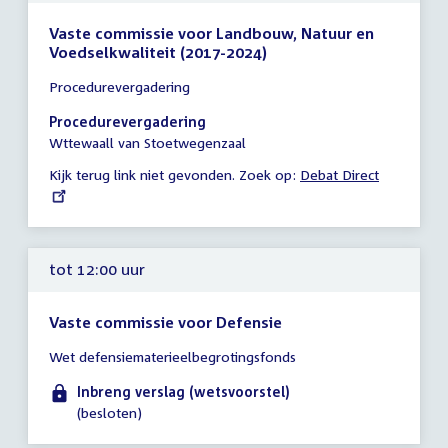
Vaste commissie voor Landbouw, Natuur en
Voedselkwaliteit (2017-2024)
Tijd
Procedurevergadering
vergadering
11:15
Procedurevergadering
-
Wttewaall van Stoetwegenzaal
12:15
Kijk terug link niet gevonden. Zoek op:
External
Debat Direct
uur
link:
tot 12:00 uur
Vaste commissie voor Defensie
Tijd
Wet defensiematerieelbegrotingsfonds
vergadering
tot
Inbreng verslag (wetsvoorstel)
12:00
(besloten)
uur