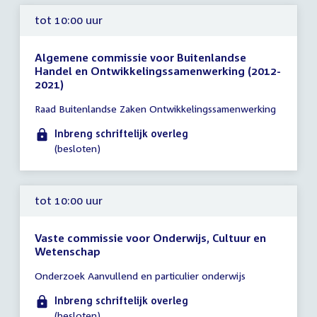
tot 10:00 uur
Algemene commissie voor Buitenlandse
Handel en Ontwikkelingssamenwerking (2012-
2021)
Tijd
Raad Buitenlandse Zaken Ontwikkelingssamenwerking
vergadering
tot
Inbreng schriftelijk overleg
10:00
(besloten)
uur
tot 10:00 uur
Vaste commissie voor Onderwijs, Cultuur en
Wetenschap
Tijd
Onderzoek Aanvullend en particulier onderwijs
vergadering
tot
Inbreng schriftelijk overleg
10:00
(besloten)