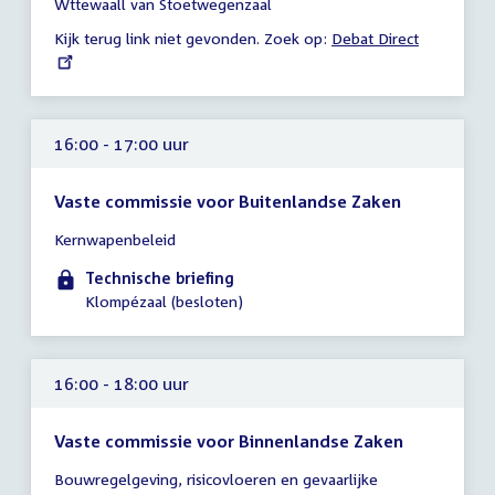
Wttewaall van Stoetwegenzaal
16:30
Kijk terug link niet gevonden. Zoek op:
External
Debat Direct
uur
link:
16:00 - 17:00 uur
Vaste commissie voor Buitenlandse Zaken
Tijd
Kernwapenbeleid
vergadering
16:00
Technische briefing
-
Klompézaal (besloten)
17:00
uur
16:00 - 18:00 uur
Vaste commissie voor Binnenlandse Zaken
Tijd
Bouwregelgeving, risicovloeren en gevaarlijke
vergadering