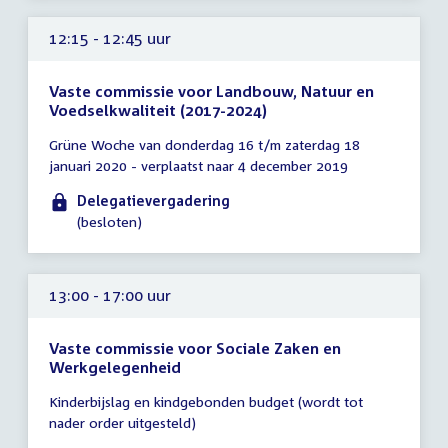
12:15 - 12:45 uur
Vaste commissie voor Landbouw, Natuur en
Voedselkwaliteit (2017-2024)
Tijd
Grüne Woche van donderdag 16 t/m zaterdag 18
vergadering
januari 2020 - verplaatst naar 4 december 2019
12:15
-
Delegatievergadering
12:45
(besloten)
uur
13:00 - 17:00 uur
Vaste commissie voor Sociale Zaken en
Werkgelegenheid
Tijd
Kinderbijslag en kindgebonden budget (wordt tot
vergadering
nader order uitgesteld)
13:00