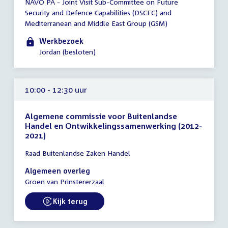
NAVO PA - Joint Visit Sub-Committee on Future
vergadering
Security and Defence Capabilities (DSCFC) and
00:01
Mediterranean and Middle East Group (GSM)
-
23:59
Werkbezoek
uur
Jordan (besloten)
10:00 - 12:30 uur
Algemene commissie voor Buitenlandse
Handel en Ontwikkelingssamenwerking (2012-
2021)
Tijd
Raad Buitenlandse Zaken Handel
vergadering
10:00
Algemeen overleg
-
Groen van Prinstererzaal
12:30
uur
Kijk terug
External link: