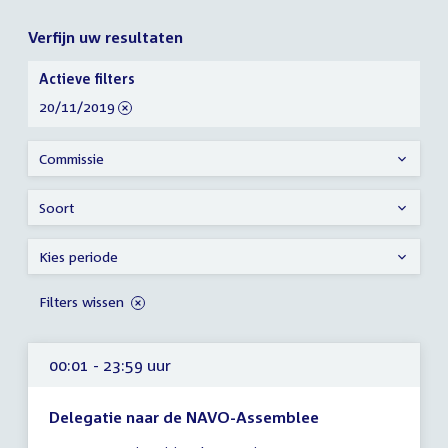
Verfijn uw resultaten
Verfijn
Actieve filters
uw
verwijder
20/11/2019
resultaten
filter
Commissie
Soort
Kies periode
Filters wissen
00:01 - 23:59 uur
Delegatie naar de NAVO-Assemblee
Tijd