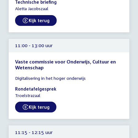
Technische briefing
-
Aletta Jacobszaal
12:00
uur
Kijk terug
External link:
11:00 - 13:00 uur
Vaste commissie voor Onderwijs, Cultuur en
Wetenschap
Tijd
Digitalisering in het hoger onderwijs
vergadering
11:00
Rondetafelgesprek
-
Troelstrazaal
13:00
uur
Kijk terug
External link:
11:15 - 12:15 uur