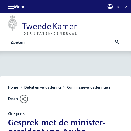
Menu
Taal sel
NL
Zoeken
Home
Debat en vergadering
Commissievergaderingen
Delen
Gesprek
:
Gesprek met de minister-