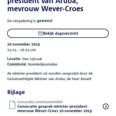
president van Aruba,
mevrouw Wever-Croes
De vergadering is
geweest
Bekijk dagoverzicht
20 november 2019
15:15 - 16:15 uur
Locatie:
Den Uylzaal
Commissie:
Koninkrijksrelaties
de minister-president zal worden vergezeld door de
Gevolmachtigde Minister van Aruba, de heer Besaril
Bijlage
Convocatie commissieactiviteit
Download
Convocatie gesprek minister-president
bestand:
mevrouw Wever-Croes 20 november 2019
(PDF)