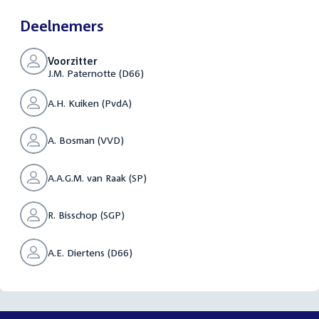
Deelnemers
Voorzitter
J.M. Paternotte (D66)
A.H. Kuiken (PvdA)
A. Bosman (VVD)
A.A.G.M. van Raak (SP)
R. Bisschop (SGP)
A.E. Diertens (D66)