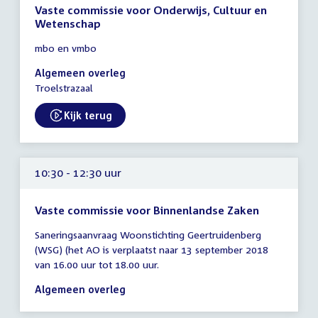
Vaste commissie voor Onderwijs, Cultuur en
Wetenschap
Tijd
mbo en vmbo
vergadering
10:00
Algemeen overleg
-
Troelstrazaal
14:00
uur
Kijk terug
External link:
10:30 - 12:30 uur
Vaste commissie voor Binnenlandse Zaken
Tijd
Saneringsaanvraag Woonstichting Geertruidenberg
vergadering
(WSG) (het AO is verplaatst naar 13 september 2018
10:30
van 16.00 uur tot 18.00 uur.
-
12:30
Algemeen overleg
uur