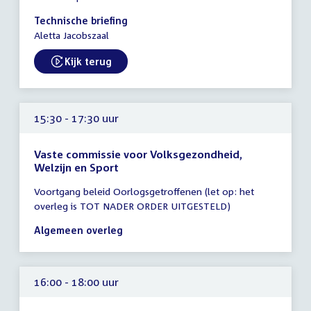
15:30
-
Technische briefing
16:30
Aletta Jacobszaal
uur
Kijk terug
External link:
15:30 - 17:30 uur
Vaste commissie voor Volksgezondheid,
Welzijn en Sport
Tijd
Voortgang beleid Oorlogsgetroffenen (let op: het
vergadering
overleg is TOT NADER ORDER UITGESTELD)
15:30
-
Algemeen overleg
17:30
uur
16:00 - 18:00 uur