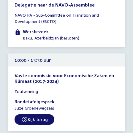
Delegatie naar de NAVO-Assemblee
Tijd
NAVO PA - Sub-Committee on Transition and
vergadering
Development (ESCTD)
09:00
-
Werkbezoek
23:59
Baku, Azerbeidzjan (besloten)
uur
10:00 - 13:30 uur
Vaste commissie voor Economische Zaken en
Klimaat (2017-2024)
Tijd
Zoutwinning
vergadering
10:00
Rondetafelgesprek
-
Suze Groenewegzaal
13:30
uur
Kijk terug
External link: