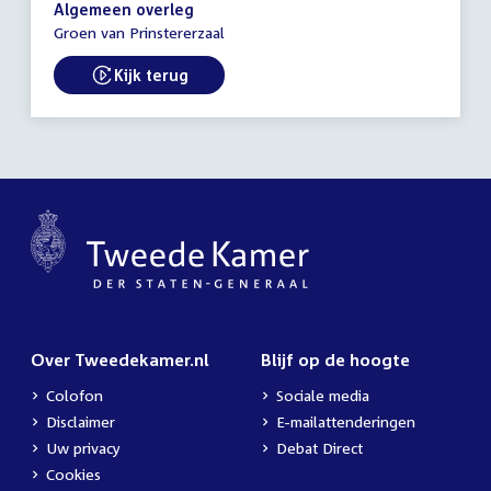
19:00
Algemeen overleg
-
Groen van Prinstererzaal
21:00
uur
Kijk terug
External link:
Over Tweedekamer.nl
Blijf op de hoogte
Colofon
Sociale media
Disclaimer
E-mailattenderingen
Uw privacy
Debat Direct
Cookies