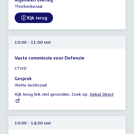
-
Thorbeckezaal
14:00
uur
Kijk terug
External link:
10:00 - 11:00 uur
Vaste commissie voor Defensie
Tijd
CTIVD
vergadering
10:00
Gesprek
-
Aletta Jacobszaal
11:00
Kijk terug link niet gevonden. Zoek op:
External
Debat Direct
uur
link:
10:00 - 14:00 uur