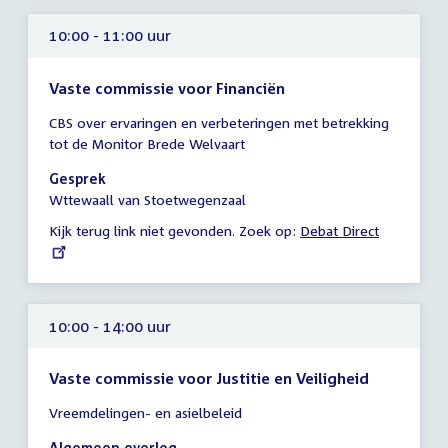
10:00 - 11:00 uur
Vaste commissie voor Financiën
Tijd
CBS over ervaringen en verbeteringen met betrekking
vergadering
tot de Monitor Brede Welvaart
10:00
-
Gesprek
11:00
Wttewaall van Stoetwegenzaal
uur
Kijk terug link niet gevonden. Zoek op:
External
Debat Direct
link:
10:00 - 14:00 uur
Vaste commissie voor Justitie en Veiligheid
Tijd
Vreemdelingen- en asielbeleid
vergadering
10:00
Algemeen overleg