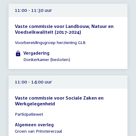
11:00 - 11:30 uur
Vaste commissie voor Landbouw, Natuur en
Voedselkwaliteit (2017-2024)
Tijd
Voorbereidingsgroep herziening GLB
vergadering
11:00
Vergadering
-
Donkerkamer (besloten)
11:30
uur
11:00 - 14:00 uur
Vaste commissie voor Sociale Zaken en
Werkgelegenheid
Tijd
Participatiewet
vergadering
11:00
Algemeen overleg
-
Groen van Prinstererzaal
14:00