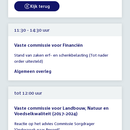
uur
Kijk terug
External link:
11:30 - 14:30 uur
Vaste commissie voor Financiën
Tijd
Stand van zaken erf- en schenkbelasting (Tot nader
vergadering
order uitesteld)
11:30
-
Algemeen overleg
14:30
uur
tot 12:00 uur
Vaste commissie voor Landbouw, Natuur en
Voedselkwaliteit (2017-2024)
Tijd
Reactie op het advies Commissie Sorgdrager
vergadering
'Onderzoek naar fipronil'