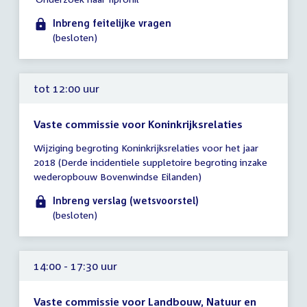
tot
12:00
Inbreng feitelijke vragen
uur
(besloten)
tot 12:00 uur
Vaste commissie voor Koninkrijksrelaties
Tijd
Wijziging begroting Koninkrijksrelaties voor het jaar
vergadering
2018 (Derde incidentiele suppletoire begroting inzake
tot
wederopbouw Bovenwindse Eilanden)
12:00
uur
Inbreng verslag (wetsvoorstel)
(besloten)
14:00 - 17:30 uur
Vaste commissie voor Landbouw, Natuur en