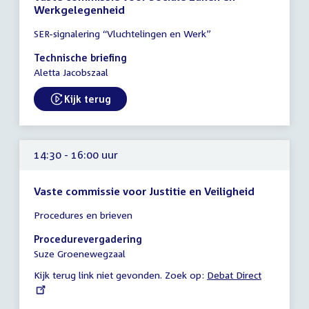
Werkgelegenheid
Tijd
SER-signalering “Vluchtelingen en Werk”
vergadering
14:30
Technische briefing
-
Aletta Jacobszaal
15:30
uur
Kijk terug
External link:
14:30 - 16:00 uur
Vaste commissie voor Justitie en Veiligheid
Tijd
Procedures en brieven
vergadering
14:30
Procedurevergadering
-
Suze Groenewegzaal
16:00
Kijk terug link niet gevonden. Zoek op:
External
Debat Direct
uur
link: