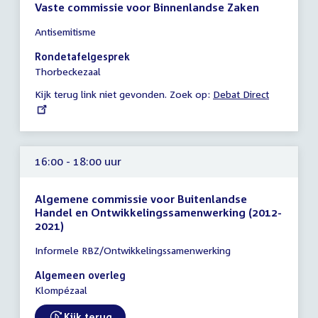
Vaste commissie voor Binnenlandse Zaken
Tijd
Antisemitisme
vergadering
16:00
Rondetafelgesprek
-
Thorbeckezaal
18:00
Kijk terug link niet gevonden. Zoek op:
External
Debat Direct
uur
link:
16:00 - 18:00 uur
Algemene commissie voor Buitenlandse
Handel en Ontwikkelingssamenwerking (2012-
2021)
Tijd
Informele RBZ/Ontwikkelingssamenwerking
vergadering
16:00
Algemeen overleg
-
Klompézaal
18:00
uur
Kijk terug