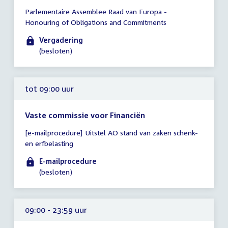
Tijd
Parlementaire Assemblee Raad van Europa -
vergadering
Honouring of Obligations and Commitments
09:00
-
Vergadering
17:00
(besloten)
uur
tot 09:00 uur
Vaste commissie voor Financiën
Tijd
[e-mailprocedure] Uitstel AO stand van zaken schenk-
vergadering
en erfbelasting
tot
09:00
E-mailprocedure
uur
(besloten)
09:00 - 23:59 uur