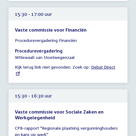
15:30 - 17:00 uur
Vaste commissie voor Financiën
Tijd
Procedurevergadering Financiën
vergadering
15:30
Procedurevergadering
-
Wttewaall van Stoetwegenzaal
17:00
Kijk terug link niet gevonden. Zoek op:
External
Debat Direct
uur
link:
15:30 - 16:30 uur
Vaste commissie voor Sociale Zaken en
Werkgelegenheid
Tijd
CPB-rapport "Regionale plaatsing vergunninghouders
vergadering
en kans op werk"