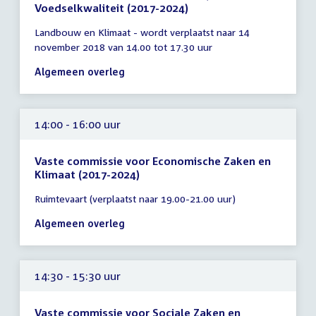
Voedselkwaliteit (2017-2024)
Tijd
Landbouw en Klimaat - wordt verplaatst naar 14
vergadering
november 2018 van 14.00 tot 17.30 uur
14:00
-
Algemeen overleg
17:30
uur
14:00 - 16:00 uur
Vaste commissie voor Economische Zaken en
Klimaat (2017-2024)
Tijd
Ruimtevaart (verplaatst naar 19.00-21.00 uur)
vergadering
14:00
Algemeen overleg
-
16:00
uur
14:30 - 15:30 uur
Vaste commissie voor Sociale Zaken en