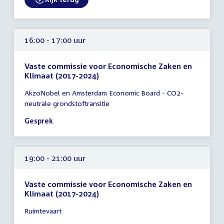
External link:
16:00 - 17:00 uur
Vaste commissie voor Economische Zaken en
Klimaat (2017-2024)
Tijd
AkzoNobel en Amsterdam Economic Board - CO2-
vergadering
neutrale grondstoftransitie
16:00
-
Gesprek
17:00
uur
19:00 - 21:00 uur
Vaste commissie voor Economische Zaken en
Klimaat (2017-2024)
Tijd
Ruimtevaart
vergadering