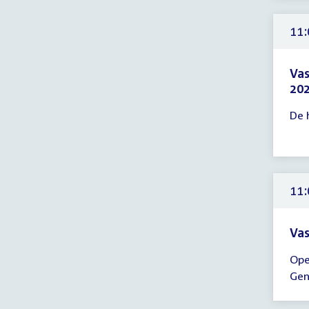
11:
uur
11:
Vas
202
Tijd
De 
ver
11:
-
12:
uur
11:
Vas
Tijd
Ope
ver
Gen
11:
-