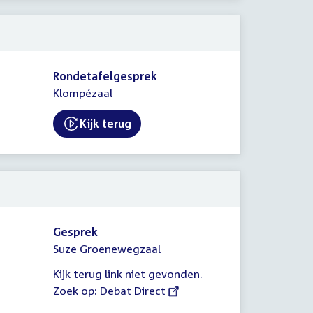
Rondetafelgesprek
Klompézaal
Kijk terug
External link:
Gesprek
Suze Groenewegzaal
Kijk terug link niet gevonden.
Zoek op:
External
Debat Direct
link: