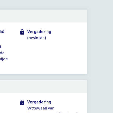
2020
aad
Vergadering
(besloten)
l
 de
wijde
Vergadering
Wttewaall van