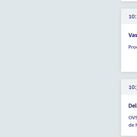
11:
uur
10:
Vas
Tijd
Pro
ver
10:
-
11:
uur
10:
Del
Tijd
OVS
ver
de 
10:
-