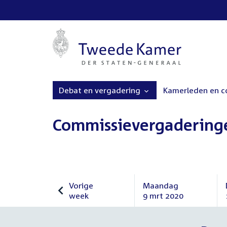
Debat en vergadering
Kamerleden en 
Commissievergadering
Vorige
Maandag
week
9 mrt 2020
Vorige
Maandag
week
9
maart