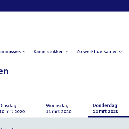
commissies
Kamerstukken
Zo werkt de Kamer
en
Dinsdag
Woensdag
Donderdag
10 mrt 2020
11 mrt 2020
12 mrt 2020
Dinsdag
Woensdag
Donderdag
10
11
12
maart
maart
maart