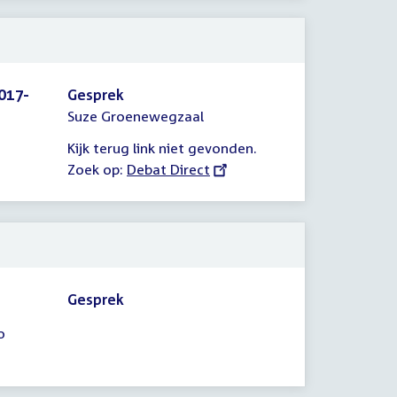
017-
Gesprek
Suze Groenewegzaal
Kijk terug link niet gevonden.
Zoek op:
External
Debat Direct
link:
Gesprek
o