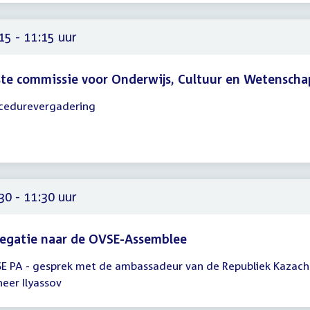
00
15 - 11:15 uur
te commissie voor Onderwijs, Cultuur en Wetenscha
cedurevergadering
gadering
15
15
30 - 11:30 uur
egatie naar de OVSE-Assemblee
E PA - gesprek met de ambassadeur van de Republiek Kazach
gadering
heer Ilyassov
30