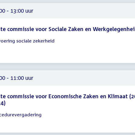
00
00 - 13:00 uur
te commissie voor Sociale Zaken en Werkgelegenhe
voering sociale zekerheid
gadering
00
00
00 - 11:00 uur
te commissie voor Economische Zaken en Klimaat (2
4)
cedurevergadering
gadering
00