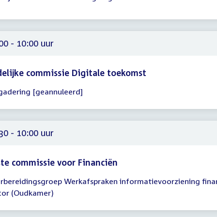
gadering
00
00
00 - 10:00 uur
delijke commissie Digitale toekomst
gadering [geannuleerd]
gadering
00
00
30 - 10:00 uur
te commissie voor Financiën
rbereidingsgroep Werkafspraken informatievoorziening fina
gadering
tor (Oudkamer)
30