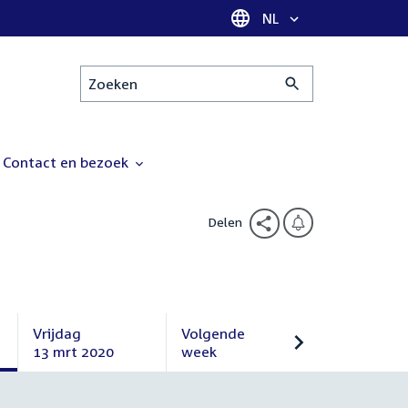
Taal selectie
NL
Zoeken
Contact en bezoek
Delen
Vrijdag
Volgende
13 mrt 2020
week
Vrijdag
Volgende
13
week
maart