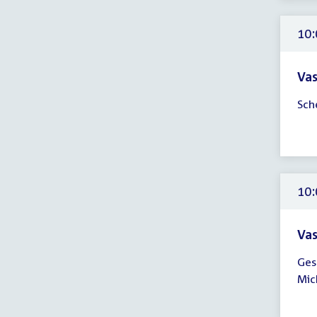
uur
10:
Vas
Tijd
Sch
ver
10:
-
12:
uur
10:
Vas
Tijd
Ges
ver
Mic
10:
-