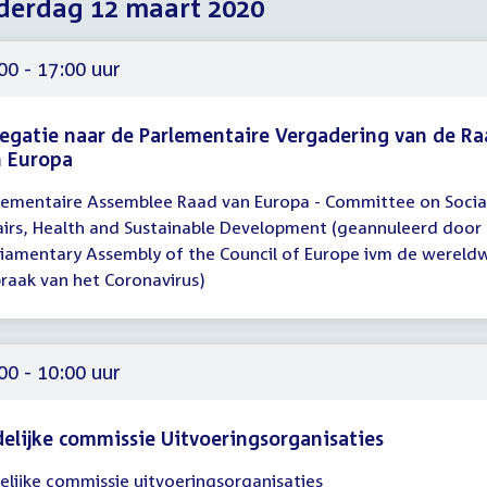
erdag 12 maart 2020
2020
2020
2020
00 - 17:00 uur
egatie naar de Parlementaire Vergadering van de R
n Europa
lementaire Assemblee Raad van Europa - Committee on Socia
gadering
airs, Health and Sustainable Development (geannuleerd door
00
liamentary Assembly of the Council of Europe ivm de wereld
braak van het Coronavirus)
00
00 - 10:00 uur
delijke commissie Uitvoeringsorganisaties
delijke commissie uitvoeringsorganisaties