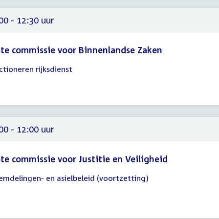
00
00 - 12:30 uur
te commissie voor Binnenlandse Zaken
ctioneren rijksdienst
gadering
00
30
00 - 12:00 uur
te commissie voor Justitie en Veiligheid
emdelingen- en asielbeleid (voortzetting)
gadering
00
00