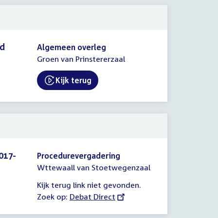
id
Algemeen overleg
Groen van Prinstererzaal
Kijk terug
External link:
017-
Procedurevergadering
Wttewaall van Stoetwegenzaal
Kijk terug link niet gevonden.
Zoek op:
External
Debat Direct
link: