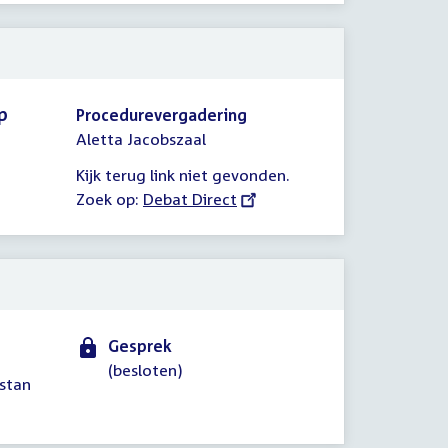
p
Procedurevergadering
Aletta Jacobszaal
Kijk terug link niet gevonden.
Zoek op:
External
Debat Direct
link:
Gesprek
(besloten)
stan