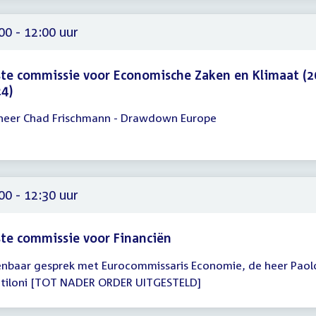
30
00 - 12:00 uur
te commissie voor Economische Zaken en Klimaat (2
4)
heer Chad Frischmann - Drawdown Europe
gadering
00
00
00 - 12:30 uur
te commissie voor Financiën
nbaar gesprek met Eurocommissaris Economie, de heer Paol
gadering
tiloni [TOT NADER ORDER UITGESTELD]
00