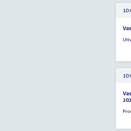
10:
uur
10:
Vas
Tijd
Uit
ver
10:
-
13:
uur
10:
Vas
202
Tijd
Pro
ver
10:
-