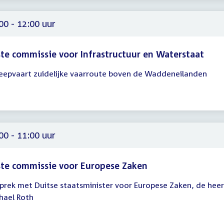
00 - 12:00 uur
te commissie voor Infrastructuur en Waterstaat
eepvaart zuidelijke vaarroute boven de Waddeneilanden
gadering
00
00
00 - 11:00 uur
te commissie voor Europese Zaken
prek met Duitse staatsminister voor Europese Zaken, de heer
gadering
hael Roth
00