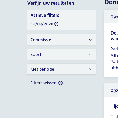
Dond
Verfijn uw resultaten
2020
Verfijn
Actieve filters
09:
uw
verwijder
12/03/2020
resultaten
filter
Del
va
Commissie
Tijd
Par
ver
Soort
Aff
09:
Par
-
uit
Kies periode
17:
uur
Filters wissen
09:
Tij
Tijd
Tij