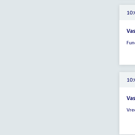
11:
uur
10:
Vas
Tijd
Fun
ver
10:
-
12:
uur
10:
Vas
Tijd
Vre
ver
10:
-
12: