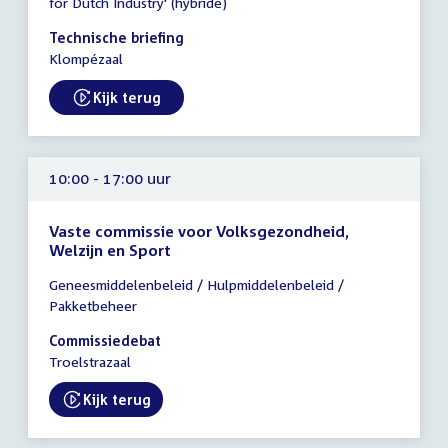
for Dutch Industry' (hybride)
-
11:00
Technische briefing
uur
Klompézaal
Kijk terug
External link:
10:00 - 17:00 uur
Vaste commissie voor Volksgezondheid,
Welzijn en Sport
Tijd
Geneesmiddelenbeleid / Hulpmiddelenbeleid /
vergadering
Pakketbeheer
10:00
-
Commissiedebat
17:00
Troelstrazaal
uur
Kijk terug
External link: