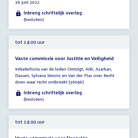
16 juni 2022
tot
14:00
Inbreng schriftelijk overleg
uur
(besloten)
tot 14:00 uur
Vaste commissie voor Justitie en Veiligheid
Tijd
Initiatiefnota van de leden Omtzigt, Arib, Azarkan,
vergadering
Dassen, Sylvana Simons en Van der Plas over Recht
tot
doen waar recht ontbreekt (36096)
14:00
uur
Inbreng schriftelijk overleg
(besloten)
tot 14:00 uur
Vaste commissie voor Financiën