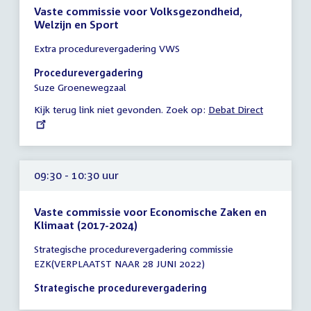
Vaste commissie voor Volksgezondheid,
Welzijn en Sport
Tijd
Extra procedurevergadering VWS
vergadering
09:30
Procedurevergadering
-
Suze Groenewegzaal
10:00
Kijk terug link niet gevonden. Zoek op:
External
Debat Direct
uur
link:
09:30 - 10:30 uur
Vaste commissie voor Economische Zaken en
Klimaat (2017-2024)
Tijd
Strategische procedurevergadering commissie
vergadering
EZK(VERPLAATST NAAR 28 JUNI 2022)
09:30
-
Strategische procedurevergadering
10:30