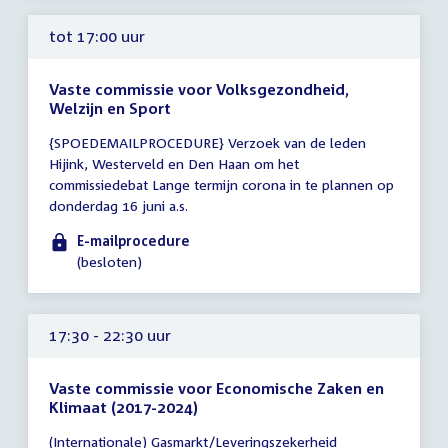
tot 17:00 uur
Vaste commissie voor Volksgezondheid,
Welzijn en Sport
Tijd
{SPOEDEMAILPROCEDURE} Verzoek van de leden
vergadering
Hijink, Westerveld en Den Haan om het
tot
commissiedebat Lange termijn corona in te plannen op
17:00
donderdag 16 juni a.s.
uur
E-mailprocedure
(besloten)
17:30 - 22:30 uur
Vaste commissie voor Economische Zaken en
Klimaat (2017-2024)
Tijd
(Internationale) Gasmarkt/Leveringszekerheid