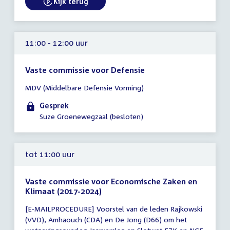
Kijk terug
External link:
11:00 - 12:00 uur
Vaste commissie voor Defensie
Tijd
MDV (Middelbare Defensie Vorming)
vergadering
11:00
Gesprek
-
Suze Groenewegzaal (besloten)
12:00
uur
tot 11:00 uur
Vaste commissie voor Economische Zaken en
Klimaat (2017-2024)
Tijd
[E-MAILPROCEDURE] Voorstel van de leden Rajkowski
vergadering
(VVD), Amhaouch (CDA) en De Jong (D66) om het
tot