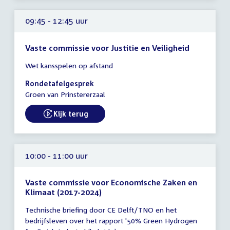
uur
09:45 - 12:45 uur
Vaste commissie voor Justitie en Veiligheid
Tijd
Wet kansspelen op afstand
vergadering
09:45
Rondetafelgesprek
-
Groen van Prinstererzaal
12:45
uur
Kijk terug
External link:
10:00 - 11:00 uur
Vaste commissie voor Economische Zaken en
Klimaat (2017-2024)
Tijd
Technische briefing door CE Delft/TNO en het
vergadering
bedrijfsleven over het rapport '50% Green Hydrogen
10:00