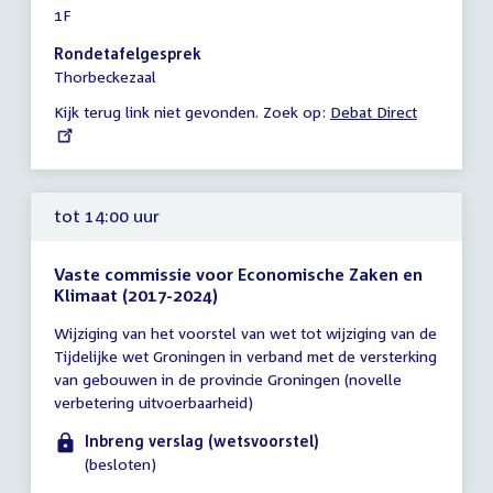
1F
vergadering
14:00
Rondetafelgesprek
-
Thorbeckezaal
17:15
Kijk terug link niet gevonden. Zoek op:
External
Debat Direct
uur
link:
tot 14:00 uur
Vaste commissie voor Economische Zaken en
Klimaat (2017-2024)
Tijd
Wijziging van het voorstel van wet tot wijziging van de
vergadering
Tijdelijke wet Groningen in verband met de versterking
tot
van gebouwen in de provincie Groningen (novelle
14:00
verbetering uitvoerbaarheid)
uur
Inbreng verslag (wetsvoorstel)
(besloten)