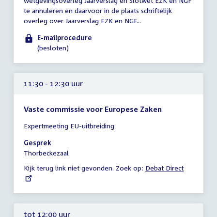
wetgevingsoverleg Jaarverslag en Slotwet EZK en NGF
11:00
te annuleren en daarvoor in de plaats schriftelijk
uur
overleg over Jaarverslag EZK en NGF...
E-mailprocedure
(besloten)
11:30 - 12:30 uur
Vaste commissie voor Europese Zaken
Tijd
Expertmeeting EU-uitbreiding
vergadering
11:30
Gesprek
-
Thorbeckezaal
12:30
Kijk terug link niet gevonden. Zoek op:
External
Debat Direct
uur
link:
tot 12:00 uur