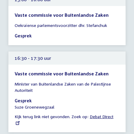
Vaste commissie voor Buitenlandse Zaken
Tijd
Oekraïense parlementsvoorzitter dhr. Stefanchuk
vergadering
15:00
Gesprek
-
16:00
uur
16:30 - 17:30 uur
Vaste commissie voor Buitenlandse Zaken
Tijd
Minister van Buitenlandse Zaken van de Palestijnse
vergadering
Autoriteit
16:30
-
Gesprek
17:30
Suze Groenewegzaal
uur
Kijk terug link niet gevonden. Zoek op:
External
Debat Direct
link: