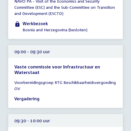
NAVO PA - Visit of the Economics and Security
vergadering
Committee (ESC) and the Sub-Committee on Transition
00:01
and Development (ESCTD)
-
18:00
Werkbezoek
uur
Bosnia and Herzegovina (besloten)
09:00 - 09:30 uur
Vaste commissie voor Infrastructuur en
Waterstaat
Tijd
Voorbereidingsgroep RTG Beschikbaarheidsvergoeding
vergadering
OV
09:00
-
Vergadering
09:30
uur
09:30 - 10:00 uur