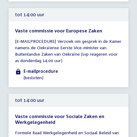
tot 14:00 uur
Vaste commissie voor Europese Zaken
Tijd
[E-MAILPROCEDURE] Verzoek om gesprek in de Kamer
vergadering
namens de Oekraïense Eerste Vice-minister van
tot
Buitenlandse Zaken van Oekraïne (svp reageren voor
14:00
as donderdag 14.00 uur)
uur
E-mailprocedure
(besloten)
tot 14:00 uur
Vaste commissie voor Sociale Zaken en
Werkgelegenheid
Tijd
Formele Raad Werkgelegenheid en Sociaal Beleid van
vergadering