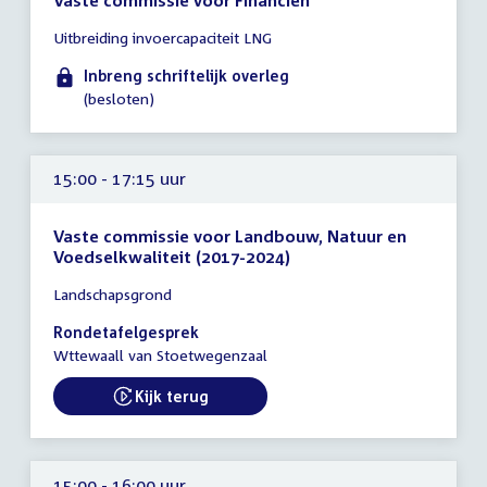
Tijd
Uitbreiding invoercapaciteit LNG
vergadering
tot
Inbreng schriftelijk overleg
14:00
(besloten)
uur
15:00 - 17:15 uur
Vaste commissie voor Landbouw, Natuur en
Voedselkwaliteit (2017-2024)
Tijd
Landschapsgrond
vergadering
15:00
Rondetafelgesprek
-
Wttewaall van Stoetwegenzaal
17:15
uur
Kijk terug
External link:
15:00 - 16:00 uur