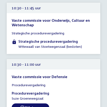
10:30 - 11:45 uur
Vaste commissie voor Onderwijs, Cultuur en
Wetenschap
Tijd
Strategische procedurevergadering
vergadering
10:30
Strategische procedurevergadering
-
Wttewaall van Stoetwegenzaal (besloten)
11:45
uur
10:30 - 11:00 uur
Vaste commissie voor Defensie
Tijd
Procedurevergadering
vergadering
10:30
Procedurevergadering
-
Suze Groenewegzaal
11:00
uur