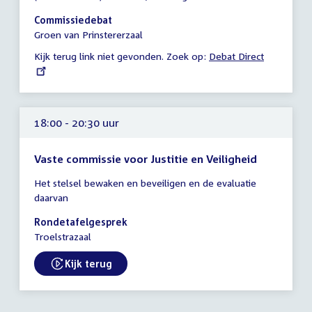
vergadering
17:30
Commissiedebat
-
Groen van Prinstererzaal
22:30
Kijk terug link niet gevonden. Zoek op:
External
Debat Direct
uur
link:
18:00 - 20:30 uur
Vaste commissie voor Justitie en Veiligheid
Tijd
Het stelsel bewaken en beveiligen en de evaluatie
vergadering
daarvan
18:00
-
Rondetafelgesprek
20:30
Troelstrazaal
uur
Kijk terug
External link: