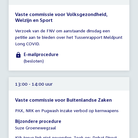
Vaste commissie voor Volksgezondheid,
Welzijn en Sport
Tijd
Verzoek van de FNV om aanstaande dinsdag een
vergadering
petitie aan te bieden over het Tussenrapport Meldpunt
tot
Long COVID.
12:00
uur
E-mailprocedure
(besloten)
13:00 - 14:00 uur
Vaste commissie voor Buitenlandse Zaken
Tijd
PAX, NRK en Pugwash inzake verbod op kernwapens
vergadering
13:00
Bijzondere procedure
-
Suze Groenewegzaal
14:00
Kijk terug link niet gevonden. Zoek op:
External
Debat Direct