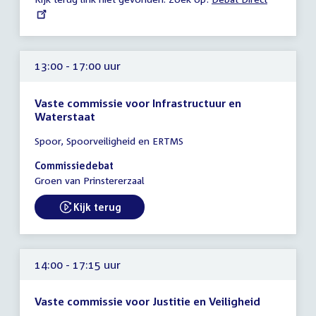
uur
link:
13:00 - 17:00 uur
Vaste commissie voor Infrastructuur en
Waterstaat
Tijd
Spoor, Spoorveiligheid en ERTMS
vergadering
13:00
Commissiedebat
-
Groen van Prinstererzaal
17:00
uur
Kijk terug
External link:
14:00 - 17:15 uur
Vaste commissie voor Justitie en Veiligheid
Tijd