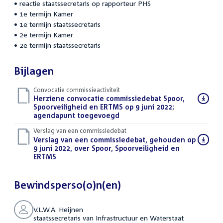
• reactie staatssecretaris op rapporteur PHS
• 1e termijn Kamer
• 1e termijn staatssecretaris
• 2e termijn Kamer
• 2e termijn staatssecretaris
Bijlagen
Convocatie commissieactiviteit
Download
Herziene convocatie commissiedebat Spoor,
bestand:
Spoorveiligheid en ERTMS op 9 juni 2022;
agendapunt toegevoegd
(PDF)
Verslag van een commissiedebat
Download
Verslag van een commissiedebat, gehouden op
bestand:
9 juni 2022, over Spoor, Spoorveiligheid en
ERTMS
(PDF)
Bewindsperso(o)n(en)
V.L.W.A. Heijnen
staatssecretaris van Infrastructuur en Waterstaat