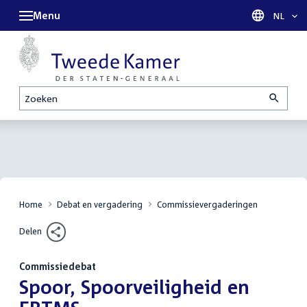
Menu
Taal sel
NL
Zoeken
Home
Debat en vergadering
Commissievergaderingen
Delen
Commissiedebat
:
Spoor, Spoorveiligheid en