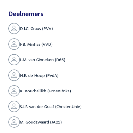
Deelnemers
D.J.G. Graus (PVV)
F.B. Minhas (VVD)
L.M. van Ginneken (D66)
H.E. de Hoop (PvdA)
K. Bouchallikh (GroenLinks)
S.J.F. van der Graaf (ChristenUnie)
M. Goudzwaard (JA21)