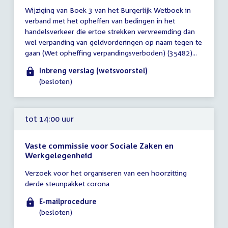
Tijd
Wijziging van Boek 3 van het Burgerlijk Wetboek in
vergadering
verband met het opheffen van bedingen in het
tot
handelsverkeer die ertoe strekken vervreemding dan
14:00
wel verpanding van geldvorderingen op naam tegen te
uur
gaan (Wet opheffing verpandingsverboden) (35482)...
Inbreng verslag (wetsvoorstel)
(besloten)
tot 14:00 uur
Vaste commissie voor Sociale Zaken en
Werkgelegenheid
Tijd
Verzoek voor het organiseren van een hoorzitting
vergadering
derde steunpakket corona
tot
14:00
E-mailprocedure
uur
(besloten)