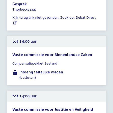
14:00
Gesprek
-
Thorbeckezaal
15:00
Kijk terug link niet gevonden. Zoek op:
External
Debat Direct
uur
link:
tot 14:00 uur
Vaste commissie voor Binnenlandse Zaken
Tijd
Compensatiepakket Zeeland
vergadering
tot
Inbreng feitelijke vragen
14:00
(besloten)
uur
tot 14:00 uur
Vaste commissie voor Justitie en Veiligheid