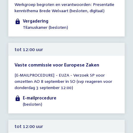
Tijd
Werkgroep begroten en verantwoorden: Presentatie
vergadering
kennisthema Brede Welvaart (besloten, digitaal)
12:00
-
Vergadering
13:00
Tilanuskamer (besloten)
uur
tot 12:00 uur
Vaste commissie voor Europese Zaken
Tijd
[E-MAILPROCEDURE] - EUZA - Verzoek SP voor
vergadering
omzetten AO 8 september in SO (svp reageren voor
tot
donderdag 3 september 12:00)
12:00
uur
E-mailprocedure
(besloten)
tot 12:00 uur