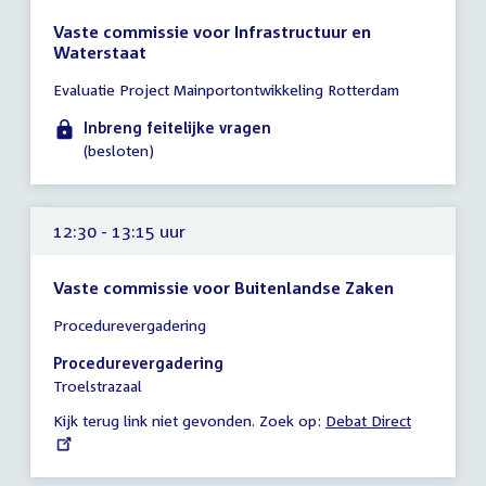
Vaste commissie voor Infrastructuur en
Waterstaat
Tijd
Evaluatie Project Mainportontwikkeling Rotterdam
vergadering
tot
Inbreng feitelijke vragen
12:00
(besloten)
uur
12:30 - 13:15 uur
Vaste commissie voor Buitenlandse Zaken
Tijd
Procedurevergadering
vergadering
12:30
Procedurevergadering
-
Troelstrazaal
13:15
Kijk terug link niet gevonden. Zoek op:
External
Debat Direct
uur
link: