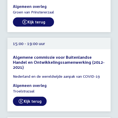
15:00
Algemeen overleg
-
Groen van Prinstererzaal
18:00
uur
Kijk terug
External link:
15:00 - 19:00 uur
Algemene commissie voor Buitenlandse
Handel en Ontwikkelingssamenwerking (2012-
2021)
Tijd
Nederland en de wereldwijde aanpak van COVID-19
vergadering
15:00
Algemeen overleg
-
Troelstrazaal
19:00
uur
Kijk terug
External link: