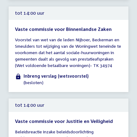
tot 14:00 uur
Vaste commissie voor Binnenlandse Zaken
Tijd
Voorstel van wet van de leden Nijboer, Beckerman en
vergadering
Smeulders tot wijziging van de Woningwet teneinde te
tot
voorkomen dat het aantal sociale-huurwoningen in
14:00
gemeenten daalt als gevolg van prestatieafspraken
uur
(Wet voldoende betaalbare woningen)- TK 34974
Inbreng verslag (wetsvoorstel)
(besloten)
tot 14:00 uur
Vaste commissie voor Justitie en Veiligheid
Tijd
Beleidsreactie inzake beleidsdoorlichting
vergadering