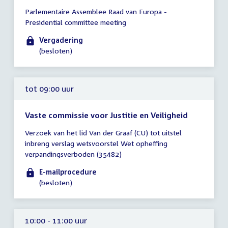
Tijd
Parlementaire Assemblee Raad van Europa -
vergadering
Presidential committee meeting
09:00
-
Vergadering
17:00
(besloten)
uur
tot 09:00 uur
Vaste commissie voor Justitie en Veiligheid
Tijd
Verzoek van het lid Van der Graaf (CU) tot uitstel
vergadering
inbreng verslag wetsvoorstel Wet opheffing
tot
verpandingsverboden (35482)
09:00
uur
E-mailprocedure
(besloten)
10:00 - 11:00 uur