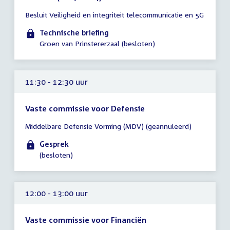
Tijd
Besluit Veiligheid en integriteit telecommunicatie en 5G
vergadering
11:30
Technische briefing
-
Groen van Prinstererzaal (besloten)
12:30
uur
11:30 - 12:30 uur
Vaste commissie voor Defensie
Tijd
Middelbare Defensie Vorming (MDV) (geannuleerd)
vergadering
11:30
Gesprek
-
(besloten)
12:30
uur
12:00 - 13:00 uur
Vaste commissie voor Financiën