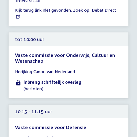
Troelstrazaal
11:00
Kijk terug link niet gevonden. Zoek op:
External
Debat Direct
uur
link:
tot 10:00 uur
Vaste commissie voor Onderwijs, Cultuur en
Wetenschap
Tijd
Herijking Canon van Nederland
vergadering
tot
Inbreng schriftelijk overleg
10:00
(besloten)
uur
10:15 - 11:15 uur
Vaste commissie voor Defensie
Tijd