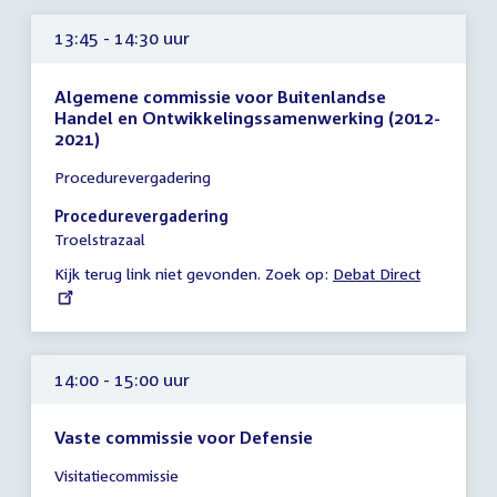
13:45 - 14:30 uur
Algemene commissie voor Buitenlandse
Handel en Ontwikkelingssamenwerking (2012-
2021)
Tijd
Procedurevergadering
vergadering
13:45
Procedurevergadering
-
Troelstrazaal
14:30
Kijk terug link niet gevonden. Zoek op:
External
Debat Direct
uur
link:
14:00 - 15:00 uur
Vaste commissie voor Defensie
Tijd
Visitatiecommissie
vergadering