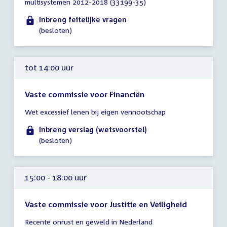
multisystemen 2012-2018 (33199-35)
tot
14:00
Inbreng feitelijke vragen
uur
(besloten)
tot 14:00 uur
Vaste commissie voor Financiën
Tijd
Wet excessief lenen bij eigen vennootschap
vergadering
tot
Inbreng verslag (wetsvoorstel)
14:00
(besloten)
uur
15:00 - 18:00 uur
Vaste commissie voor Justitie en Veiligheid
Tijd
Recente onrust en geweld in Nederland
vergadering