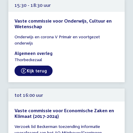
15:30 - 18:30 uur
Vaste commissie voor Onderwijs, Cultuur en
Wetenschap
Tijd
Onderwijs en corona V Primair en voortgezet
vergadering
onderwijs
15:30
-
Algemeen overleg
18:30
Thorbeckezaal
uur
Kijk terug
External link:
tot 16:00 uur
Vaste commissie voor Economische Zaken en
Klimaat (2017-2024)
Tijd
Verzoek lid Beckerman toezending informatie
vergadering
voorafgaand aan het AO Mijnbouw/Groningen