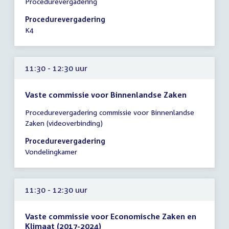
Procedurevergadering
vergadering
10:15
Procedurevergadering
-
K4
11:15
uur
11:30 - 12:30 uur
Vaste commissie voor Binnenlandse Zaken
Tijd
Procedurevergadering commissie voor Binnenlandse
vergadering
Zaken (videoverbinding)
11:30
-
Procedurevergadering
12:30
Vondelingkamer
uur
11:30 - 12:30 uur
Vaste commissie voor Economische Zaken en
Klimaat (2017-2024)