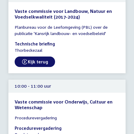
Vaste commissie voor Landbouw, Natuur en
Voedselkwaliteit (2017-2024)
Tijd
Planbureau voor de Leefomgeving (PBL) over de
vergadering
publicatie 'Kansrijk landbouw- en voedselbeleid'
10:00
-
Technische briefing
11:00
Thorbeckezaal
uur
Kijk terug
External link:
10:00 - 11:00 uur
Vaste commissie voor Onderwijs, Cultuur en
Wetenschap
Tijd
Procedurevergadering
vergadering
10:00
Procedurevergadering
-