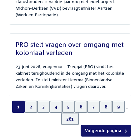
statushouders is na drie jaar nog niet ingeburgerd.
Michon-Derkzen (VVD) bevraagt minister Aartsen
(Werk en Participatie).
PRO stelt vragen over omgang met
koloniaal verleden
23 juni 2026, vragenuur - Tseggai (PRO) vindt het
kabinet terughoudend in de omgang met het koloniale
verleden. Ze stelt minister Heerma (Binnenlandse
Zaken en Koninkrijksrelaties) vragen daarover.
1
2
3
4
5
6
7
8
9
…
261
Volgende pagina