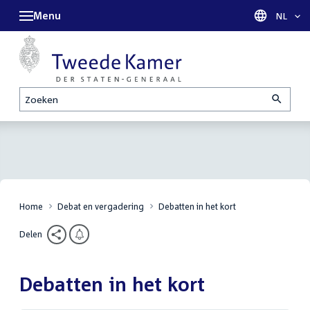
Menu
Taal sel
NL
Zoeken
Home
Debat en vergadering
Debatten in het kort
Delen
Debatten in het kort