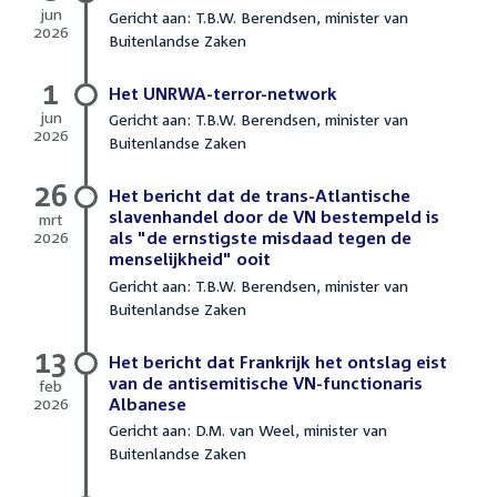
jun
Gericht aan: T.B.W. Berendsen, minister van
2026
Buitenlandse Zaken
8
juni
1
2026
Het UNRWA-terror-network
jun
Gericht aan: T.B.W. Berendsen, minister van
2026
Buitenlandse Zaken
1
juni
26
2026
Het bericht dat de trans-Atlantische
slavenhandel door de VN bestempeld is
mrt
2026
als "de ernstigste misdaad tegen de
26
menselijkheid" ooit
maart
Gericht aan: T.B.W. Berendsen, minister van
2026
Buitenlandse Zaken
13
Het bericht dat Frankrijk het ontslag eist
van de antisemitische VN-functionaris
feb
2026
Albanese
13
Gericht aan: D.M. van Weel, minister van
februari
Buitenlandse Zaken
2026