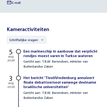
E-mail
Raymond
Links
de
naar
Roon
sociale
media
Kameractiviteiten
Schriftelijke vragen
5
Schriftelijke
Een marineschip in aanbouw dat verplicht
vragen
rondjes moest varen in Turkse wateren
aug
2026
Gericht aan: T.B.W. Berendsen, minister van
5
Buitenlandse Zaken
augustus
2026
3
Het bericht 'TivoliVredenburg annuleert
finale debattoernooi vanwege deelname
aug
2026
Israëlische universiteiten'
3
Gericht aan: T.B.W. Berendsen, minister van
augustus
Buitenlandse Zaken
2026