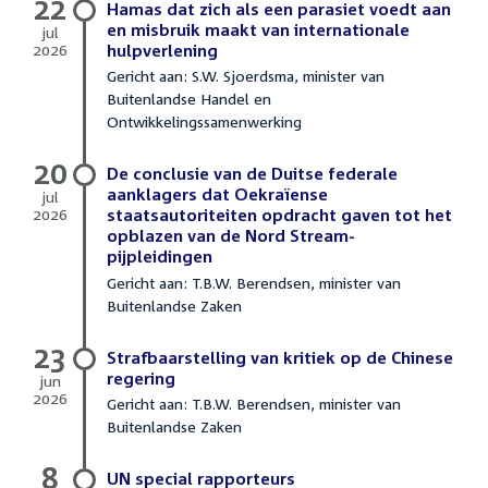
22
Hamas dat zich als een parasiet voedt aan
en misbruik maakt van internationale
jul
2026
hulpverlening
22
Gericht aan: S.W. Sjoerdsma, minister van
juli
Buitenlandse Handel en
2026
Ontwikkelingssamenwerking
20
De conclusie van de Duitse federale
aanklagers dat Oekraïense
jul
2026
staatsautoriteiten opdracht gaven tot het
20
opblazen van de Nord Stream-
juli
pijpleidingen
2026
Gericht aan: T.B.W. Berendsen, minister van
Buitenlandse Zaken
23
Strafbaarstelling van kritiek op de Chinese
regering
jun
2026
Gericht aan: T.B.W. Berendsen, minister van
23
Buitenlandse Zaken
juni
2026
8
UN special rapporteurs