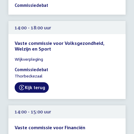
13:30
Commissiedebat
-
17:30
uur
14:00 - 18:00 uur
Vaste commissie voor Volksgezondheid,
Welzijn en Sport
Tijd
Wijkverpleging
vergadering
14:00
Commissiedebat
-
Thorbeckezaal
18:00
uur
Kijk terug
External link:
14:00 - 15:00 uur
Vaste commissie voor Financiën
Tijd