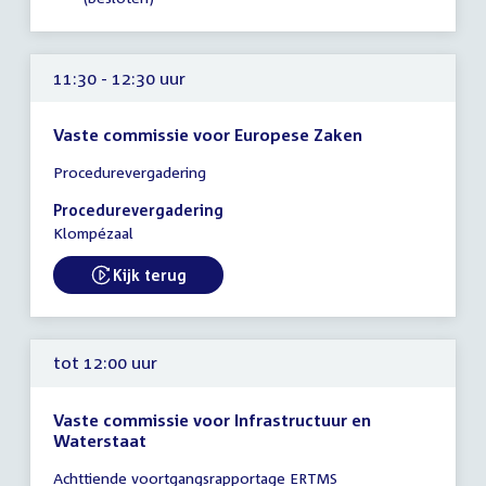
12:00
uur
11:30 - 12:30 uur
Vaste commissie voor Europese Zaken
Tijd
Procedurevergadering
vergadering
11:30
Procedurevergadering
-
Klompézaal
12:30
uur
Kijk terug
External link:
tot 12:00 uur
Vaste commissie voor Infrastructuur en
Waterstaat
Tijd
Achttiende voortgangsrapportage ERTMS
vergadering