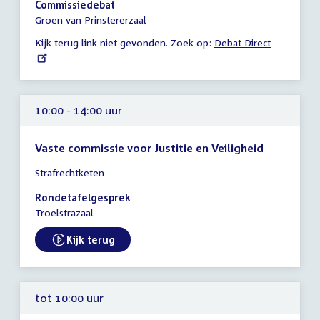
Commissiedebat
-
Groen van Prinstererzaal
13:00
Kijk terug link niet gevonden. Zoek op:
External
Debat Direct
uur
link:
10:00 - 14:00 uur
Vaste commissie voor Justitie en Veiligheid
Tijd
Strafrechtketen
vergadering
10:00
Rondetafelgesprek
-
Troelstrazaal
14:00
uur
Kijk terug
External link:
tot 10:00 uur