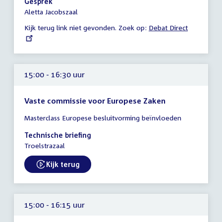
Gesprek
-
Aletta Jacobszaal
15:00
Kijk terug link niet gevonden. Zoek op:
External
Debat Direct
uur
link:
15:00 - 16:30 uur
Vaste commissie voor Europese Zaken
Tijd
Masterclass Europese besluitvorming beïnvloeden
vergadering
15:00
Technische briefing
-
Troelstrazaal
16:30
uur
Kijk terug
External link:
15:00 - 16:15 uur