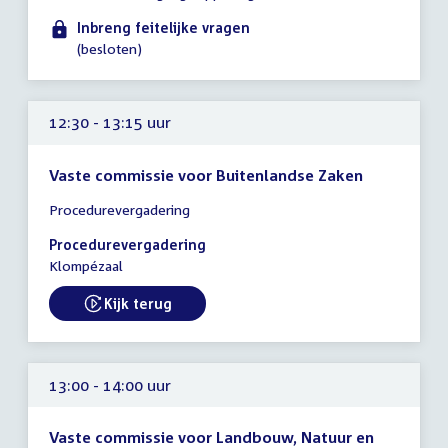
tot
Inbreng feitelijke vragen
12:00
(besloten)
uur
12:30 - 13:15 uur
Vaste commissie voor Buitenlandse Zaken
Tijd
Procedurevergadering
vergadering
12:30
Procedurevergadering
-
Klompézaal
13:15
uur
Kijk terug
External link:
13:00 - 14:00 uur
Vaste commissie voor Landbouw, Natuur en