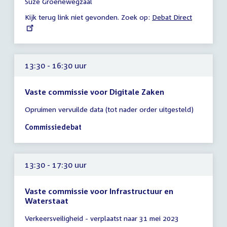
Suze Groenewegzaal
uur
Kijk terug link niet gevonden. Zoek op:
External
Debat Direct
link:
13:30 - 16:30 uur
Vaste commissie voor Digitale Zaken
Tijd
Opruimen vervuilde data (tot nader order uitgesteld)
vergadering
13:30
Commissiedebat
-
16:30
uur
13:30 - 17:30 uur
Vaste commissie voor Infrastructuur en
Waterstaat
Tijd
Verkeersveiligheid - verplaatst naar 31 mei 2023
vergadering