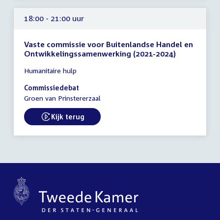
18:00 - 21:00 uur
Vaste commissie voor Buitenlandse Handel en
Ontwikkelingssamenwerking (2021-2024)
Tijd
Humanitaire hulp
vergadering
18:00
Commissiedebat
-
Groen van Prinstererzaal
21:00
uur
Kijk terug
External link: