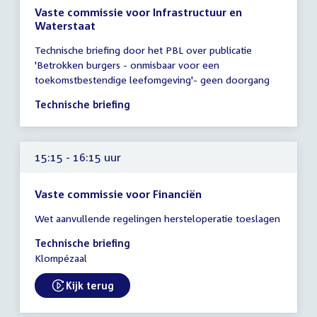
Vaste commissie voor Infrastructuur en
Waterstaat
Tijd
Technische briefing door het PBL over publicatie
vergadering
'Betrokken burgers - onmisbaar voor een
15:00
toekomstbestendige leefomgeving'- geen doorgang
-
16:15
Technische briefing
uur
15:15 - 16:15 uur
Vaste commissie voor Financiën
Tijd
Wet aanvullende regelingen hersteloperatie toeslagen
vergadering
15:15
Technische briefing
-
Klompézaal
16:15
uur
Kijk terug
External link: