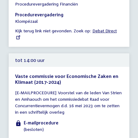
Procedurevergadering Financiën
vergadering
14:00
Procedurevergadering
-
Klompézaal
15:00
Kijk terug link niet gevonden. Zoek op:
External
Debat Direct
uur
link:
tot 14:00 uur
Vaste commissie voor Economische Zaken en
Klimaat (2017-2024)
Tijd
[E-MAILPROCEDURE] Voorstel van de leden Van Strien
vergadering
en Amhaouch om het commissiedebat Raad voor
tot
Concurrentievermogen d.d. 16 mei 2023 om te zetten
14:00
in een schriftelijk overleg
uur
E-mailprocedure
(besloten)