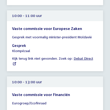
10:00 - 11:00 uur
Vaste commissie voor Europese Zaken
Tijd
Gesprek met voormalig minister-president Moldavië
vergadering
10:00
Gesprek
-
Klompézaal
11:00
Kijk terug link niet gevonden. Zoek op:
External
Debat Direct
uur
link:
10:00 - 13:00 uur
Vaste commissie voor Financiën
Tijd
Eurogroep/Ecofinraad
vergadering
10:00