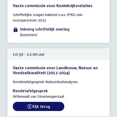
Vaste commissie voor Koninkrijksrelaties
Tijd
Schriftelijke vragen kabinet n.a.v. IPKO-reis
vergadering
voorjaarsreces 2023
tot
10:00
Inbreng schriftelijk overleg
uur
(besloten)
10:30 - 12:00 uur
Vaste commissie voor Landbouw, Natuur en
Voedselkwaliteit (2017-2024)
Tijd
Rondetafelgesprek Natuurdoelanalyses
vergadering
10:30
Rondetafelgesprek
-
Wttewaall van Stoetwegenzaal
12:00
uur
Kijk terug
External link: