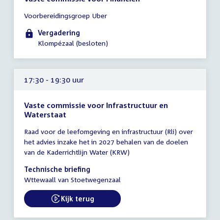
Tijd
Voorbereidingsgroep Uber
vergadering
16:15
Vergadering
-
Klompézaal (besloten)
16:45
uur
17:30 - 19:30 uur
Vaste commissie voor Infrastructuur en
Waterstaat
Tijd
Raad voor de leefomgeving en infrastructuur (Rli) over
vergadering
het advies inzake het in 2027 behalen van de doelen
17:30
van de Kaderrichtlijn Water (KRW)
-
19:30
Technische briefing
uur
Wttewaall van Stoetwegenzaal
Kijk terug
External link: