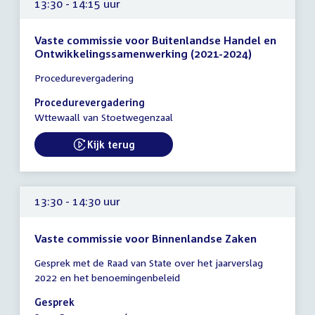
13:30 - 14:15 uur
Vaste commissie voor Buitenlandse Handel en
Ontwikkelingssamenwerking (2021-2024)
Tijd
Procedurevergadering
vergadering
13:30
Procedurevergadering
-
Wttewaall van Stoetwegenzaal
14:15
uur
Kijk terug
External link:
13:30 - 14:30 uur
Vaste commissie voor Binnenlandse Zaken
Tijd
Gesprek met de Raad van State over het jaarverslag
vergadering
2022 en het benoemingenbeleid
13:30
-
Gesprek
14:30