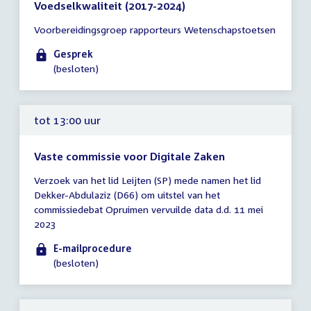
Voedselkwaliteit (2017-2024)
Tijd
Voorbereidingsgroep rapporteurs Wetenschapstoetsen
vergadering
13:00
Gesprek
-
(besloten)
14:00
uur
tot 13:00 uur
Vaste commissie voor Digitale Zaken
Tijd
Verzoek van het lid Leijten (SP) mede namen het lid
vergadering
Dekker-Abdulaziz (D66) om uitstel van het
tot
commissiedebat Opruimen vervuilde data d.d. 11 mei
13:00
2023
uur
E-mailprocedure
(besloten)