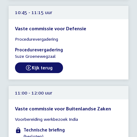
10:45 - 11:15 uur
Vaste commissie voor Defensie
Tijd
Procedurevergadering
vergadering
10:45
Procedurevergadering
-
Suze Groenewegzaal
11:15
uur
Kijk terug
External link:
11:00 - 12:00 uur
Vaste commissie voor Buitenlandse Zaken
Tijd
Voorbereiding werkbezoek India
vergadering
11:00
Technische briefing
-
(besloten)