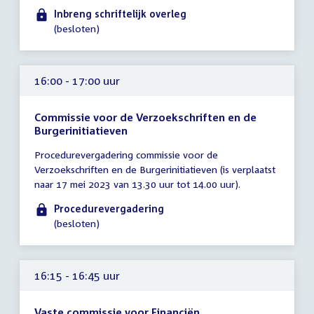
16:00
Inbreng schriftelijk overleg
uur
(besloten)
16:00 - 17:00 uur
Commissie voor de Verzoekschriften en de
Burgerinitiatieven
Tijd
Procedurevergadering commissie voor de
vergadering
Verzoekschriften en de Burgerinitiatieven (is verplaatst
16:00
naar 17 mei 2023 van 13.30 uur tot 14.00 uur).
-
17:00
Procedurevergadering
uur
(besloten)
16:15 - 16:45 uur
Vaste commissie voor Financiën