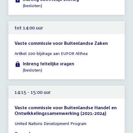
uur
(besloten)
tot 14:00 uur
Vaste commissie voor Buitenlandse Zaken
Tijd
Artikel 100-bijdrage aan EUFOR Althea
vergadering
tot
Inbreng feitelijke vragen
14:00
(besloten)
uur
14:15 - 15:00 uur
Vaste commissie voor Buitenlandse Handel en
Ontwikkelingssamenwerking (2021-2024)
Tijd
United Nations Development Program
vergadering
14:15