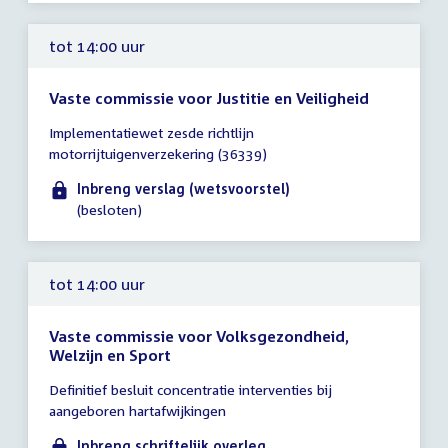
tot 14:00 uur
Vaste commissie voor Justitie en Veiligheid
Tijd
Implementatiewet zesde richtlijn
vergadering
motorrijtuigenverzekering (36339)
tot
14:00
Inbreng verslag (wetsvoorstel)
uur
(besloten)
tot 14:00 uur
Vaste commissie voor Volksgezondheid,
Welzijn en Sport
Tijd
Definitief besluit concentratie interventies bij
vergadering
aangeboren hartafwijkingen
tot
14:00
Inbreng schriftelijk overleg