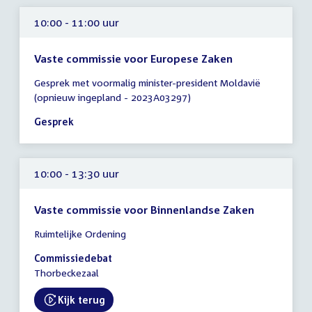
10:00 - 11:00 uur
Vaste commissie voor Europese Zaken
Tijd
Gesprek met voormalig minister-president Moldavië
vergadering
(opnieuw ingepland - 2023A03297)
10:00
-
Gesprek
11:00
uur
10:00 - 13:30 uur
Vaste commissie voor Binnenlandse Zaken
Tijd
Ruimtelijke Ordening
vergadering
10:00
Commissiedebat
-
Thorbeckezaal
13:30
uur
Kijk terug
External link: