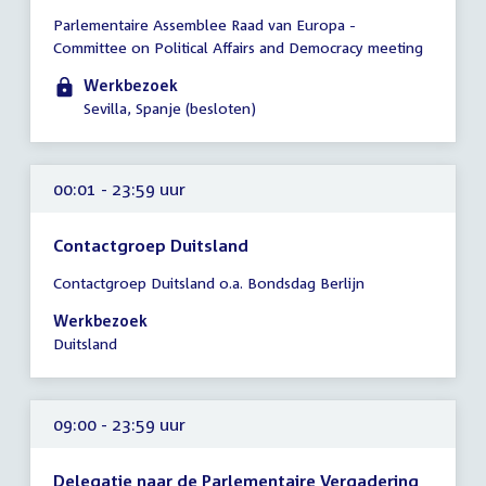
Tijd
Parlementaire Assemblee Raad van Europa -
vergadering
Committee on Political Affairs and Democracy meeting
00:01
-
Werkbezoek
23:59
Sevilla, Spanje (besloten)
uur
00:01 - 23:59 uur
Contactgroep Duitsland
Tijd
Contactgroep Duitsland o.a. Bondsdag Berlijn
vergadering
00:01
Werkbezoek
-
Duitsland
23:59
uur
09:00 - 23:59 uur
Delegatie naar de Parlementaire Vergadering