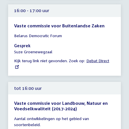
16:00 - 17:00 uur
Vaste commissie voor Buitenlandse Zaken
Tijd
Belarus Democratic Forum
vergadering
16:00
Gesprek
-
Suze Groenewegzaal
17:00
Kijk terug link niet gevonden. Zoek op:
External
Debat Direct
uur
link:
tot 16:00 uur
Vaste commissie voor Landbouw, Natuur en
Voedselkwaliteit (2017-2024)
Tijd
Aantal ontwikkelingen op het gebied van
vergadering
soortenbeleid.
tot