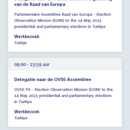
van de Raad van Europa
Tijd
Parlementaire Assemblee Raad van Europa - Election
vergadering
Observation Mission (EOM) to the 14 May 2023
09:00
presidential and parliamentary elections in Turkiye
-
23:59
Werkbezoek
uur
Turkije
09:00 - 23:59 uur
Delegatie naar de OVSE-Assemblee
Tijd
OVSE PA - Election Observation Mission (EOM) to the
vergadering
14 May 2023 presidential and parliamentary elections
09:00
in Turkiye
-
23:59
Werkbezoek
uur
Turkiye