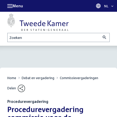
Menu
Taal sel
NL
Zoeken
Home
Debat en vergadering
Commissievergaderingen
Delen
Procedurevergadering
:
Procedurevergadering