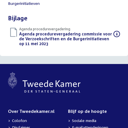
Burgerinitiatieven
Bijlage
Agenda procedurevergadering
Download
Agenda procedurevergadering commissie voor
bestand:
de Verzoekschriften en de Burgerinitiatieven
op 11 mei 2023
(PDF)
Over Tweedekamer.nl
Blijf op de hoogte
Colofon
Sociale media
Disclaimer
E-mailattenderingen